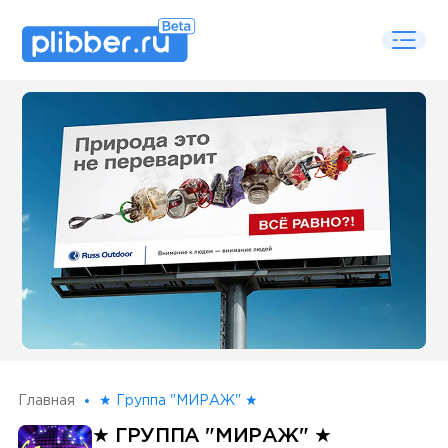
Some SEO Title
Главная
★ Группа "МИРАЖ" ★
★ ГРУППА "МИРАЖ" ★