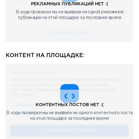
РЕКЛАМНЫХ ПУБЛИКАЦИЙ НЕТ :(
В ходе проверки мы не выявили ни одной рекламной
08.05.2023
08.05.2023
08.05.2023
публикации на этой площадке за последнее время
Научный
Научный
Научный
ПОСМОТРЕТЬ ВСЕ
КОНТЕНТ НА ПЛОЩАДКЕ:
Реклама у блогеров
Ждали? Как всегда, сбор портфелей для разбора 😈
Делитесь скринами в комментах целую неделю!
За 7 дней традиционно выберу самые интересные
портфели!
ССЫЛКА !!
КОНТЕНТНЫХ ПОСТОВ НЕТ :(
В ходе проверки мы не выявили ни одного контентного поста
🔥 75
👍🏻 487
❤️ 875
🥴 19
12.4k
12:45
на этой площадке за последнее время
СМОТЕРТЬ ВСЕ ПОСТЫ