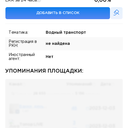
0,00%
ERR за 24 часа:
ДОБАВИТЬ В СПИСОК
Тематика:
Водный транспорт
Регистрация в
не найдена
РКН:
Иностранный
Нет
агент:
УПОМИНАНИЯ ПЛОЩАДКИ:
Канал
Упоминаний
Дата
Поиск по
28 655
упоминаниям в
5 156
каналах
Банки, деньги, два офшора
48
2023-12-03
5 487
3
Топор LIVE
2023-12-03