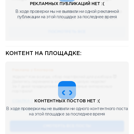
РЕКЛАМНЫХ ПУБЛИКАЦИЙ НЕТ :(
В ходе проверки мы не выявили ни одной рекламной
08.05.2023
08.05.2023
08.05.2023
публикации на этой площадке за последнее время
Научный
Научный
Научный
ПОСМОТРЕТЬ ВСЕ
КОНТЕНТ НА ПЛОЩАДКЕ:
Реклама у блогеров
Ждали? Как всегда, сбор портфелей для разбора 😈
Делитесь скринами в комментах целую неделю!
За 7 дней традиционно выберу самые интересные
портфели!
ССЫЛКА !!
КОНТЕНТНЫХ ПОСТОВ НЕТ :(
В ходе проверки мы не выявили ни одного контентного поста
🔥 75
👍🏻 487
❤️ 875
🥴 19
12.4k
12:45
на этой площадке за последнее время
СМОТЕРТЬ ВСЕ ПОСТЫ