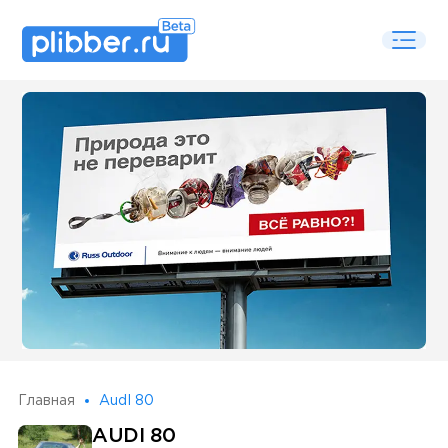
Some SEO Title
Главная
AudI 80
AUDI 80