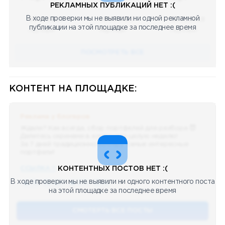
РЕКЛАМНЫХ ПУБЛИКАЦИЙ НЕТ :(
В ходе проверки мы не выявили ни одной рекламной
08.05.2023
08.05.2023
08.05.2023
публикации на этой площадке за последнее время
Научный
Научный
Научный
ПОСМОТРЕТЬ ВСЕ
КОНТЕНТ НА ПЛОЩАДКЕ:
Реклама у блогеров
Ждали? Как всегда, сбор портфелей для разбора 😈
Делитесь скринами в комментах целую неделю!
За 7 дней традиционно выберу самые интересные
портфели!
ССЫЛКА !!
КОНТЕНТНЫХ ПОСТОВ НЕТ :(
В ходе проверки мы не выявили ни одного контентного поста
🔥 75
👍🏻 487
❤️ 875
🥴 19
12.4k
12:45
на этой площадке за последнее время
СМОТЕРТЬ ВСЕ ПОСТЫ