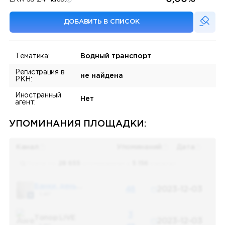
ДОБАВИТЬ В СПИСОК
Тематика:
Водный транспорт
Регистрация в
не найдена
РКН:
Иностранный
Нет
агент:
УПОМИНАНИЯ ПЛОЩАДКИ:
Канал
Упоминаний
Дата
Поиск по
28 655
упоминаниям в
5 156
каналах
Банки, деньги, два офшора
48
2023-12-03
5 487
3
Топор LIVE
2023-12-03