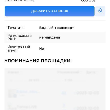
0,00%
ERR за 24 часа:
ДОБАВИТЬ В СПИСОК
Тематика:
Водный транспорт
Регистрация в
не найдена
РКН:
Иностранный
Нет
агент:
УПОМИНАНИЯ ПЛОЩАДКИ:
Канал
Упоминаний
Дата
Поиск по
28 655
упоминаниям в
5 156
каналах
Банки, деньги, два офшора
48
2023-12-03
5 487
3
Топор LIVE
2023-12-03