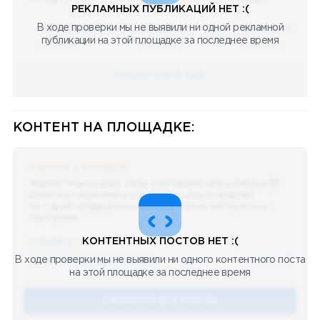
РЕКЛАМНЫХ ПУБЛИКАЦИЙ НЕТ :(
В ходе проверки мы не выявили ни одной рекламной
08.05.2023
08.05.2023
08.05.2023
публикации на этой площадке за последнее время
Научный
Научный
Научный
ПОСМОТРЕТЬ ВСЕ
КОНТЕНТ НА ПЛОЩАДКЕ:
Реклама у блогеров
Ждали? Как всегда, сбор портфелей для разбора 😈
Делитесь скринами в комментах целую неделю!
За 7 дней традиционно выберу самые интересные
портфели!
ССЫЛКА !!
КОНТЕНТНЫХ ПОСТОВ НЕТ :(
В ходе проверки мы не выявили ни одного контентного поста
🔥 75
👍🏻 487
❤️ 875
🥴 19
12.4k
12:45
на этой площадке за последнее время
СМОТЕРТЬ ВСЕ ПОСТЫ