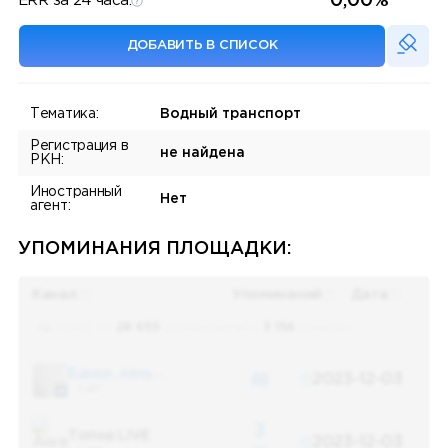
0,00%
ERR за 24 часа:
ДОБАВИТЬ В СПИСОК
Тематика:
Водный транспорт
Регистрация в
не найдена
РКН:
Иностранный
Нет
агент:
УПОМИНАНИЯ ПЛОЩАДКИ:
Канал
Упоминаний
Дата
Поиск по
28 655
упоминаниям в
5 156
каналах
Банки, деньги, два офшора
48
2023-12-03
5 487
3
Топор LIVE
2023-12-03