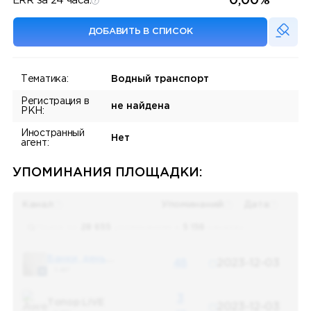
0,00%
ERR за 24 часа:
ДОБАВИТЬ В СПИСОК
Тематика:
Водный транспорт
Регистрация в
не найдена
РКН:
Иностранный
Нет
агент:
УПОМИНАНИЯ ПЛОЩАДКИ:
Канал
Упоминаний
Дата
Поиск по
28 655
упоминаниям в
5 156
каналах
Банки, деньги, два офшора
48
2023-12-03
5 487
3
Топор LIVE
2023-12-03