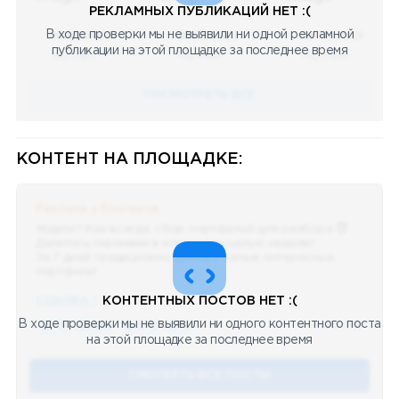
РЕКЛАМНЫХ ПУБЛИКАЦИЙ НЕТ :(
В ходе проверки мы не выявили ни одной рекламной
08.05.2023
08.05.2023
08.05.2023
публикации на этой площадке за последнее время
Научный
Научный
Научный
ПОСМОТРЕТЬ ВСЕ
КОНТЕНТ НА ПЛОЩАДКЕ:
Реклама у блогеров
Ждали? Как всегда, сбор портфелей для разбора 😈
Делитесь скринами в комментах целую неделю!
За 7 дней традиционно выберу самые интересные
портфели!
ССЫЛКА !!
КОНТЕНТНЫХ ПОСТОВ НЕТ :(
В ходе проверки мы не выявили ни одного контентного поста
🔥 75
👍🏻 487
❤️ 875
🥴 19
12.4k
12:45
на этой площадке за последнее время
СМОТЕРТЬ ВСЕ ПОСТЫ