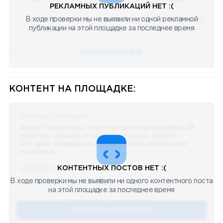
РЕКЛАМНЫХ ПУБЛИКАЦИЙ НЕТ :(
В ходе проверки мы не выявили ни одной рекламной
08.05.2023
08.05.2023
08.05.2023
публикации на этой площадке за последнее время
Научный
Научный
Научный
ПОСМОТРЕТЬ ВСЕ
КОНТЕНТ НА ПЛОЩАДКЕ:
Реклама у блогеров
Ждали? Как всегда, сбор портфелей для разбора 😈
Делитесь скринами в комментах целую неделю!
За 7 дней традиционно выберу самые интересные
портфели!
ССЫЛКА !!
КОНТЕНТНЫХ ПОСТОВ НЕТ :(
В ходе проверки мы не выявили ни одного контентного поста
🔥 75
👍🏻 487
❤️ 875
🥴 19
12.4k
12:45
на этой площадке за последнее время
СМОТЕРТЬ ВСЕ ПОСТЫ