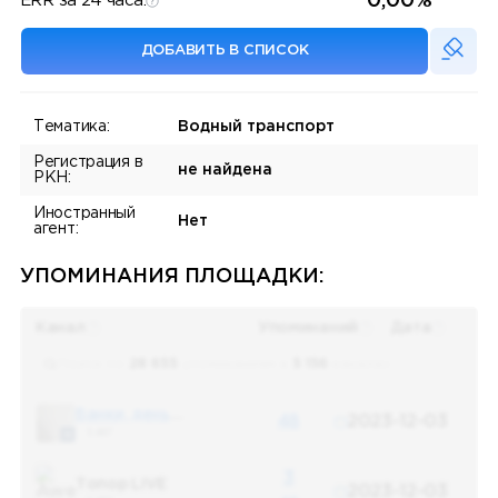
0,00%
ERR за 24 часа:
ДОБАВИТЬ В СПИСОК
Тематика:
Водный транспорт
Регистрация в
не найдена
РКН:
Иностранный
Нет
агент:
УПОМИНАНИЯ ПЛОЩАДКИ:
Канал
Упоминаний
Дата
Поиск по
28 655
упоминаниям в
5 156
каналах
Банки, деньги, два офшора
48
2023-12-03
5 487
3
Топор LIVE
2023-12-03