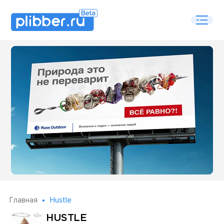
Some SEO Title
Главная
Hustle
HUSTLE