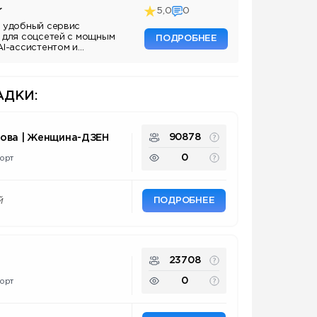
r
5,0
0
 удобный сервис
 для соцсетей с мощным
ПОДРОБНЕЕ
AI-ассистентом и
ДКИ:
90878
нова | Женщина-ДЗЕН
0
орт
ПОДРОБНЕЕ
й
23708
0
орт