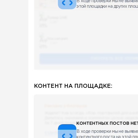
В ходе проверки мы не выяви
5 487
этой площадки на других пло
Топор LIVE
5 487
You can pet
5 487
СМОТРЕТЬ ВСЕ УПОМ
КОНТЕНТ НА ПЛОЩАДКЕ:
Реклама у блогеров
Ждали? Как всегда, сбор портфелей для раз
Делитесь скринами в комментах целую недел
За 7 дней традиционно выберу самые интере
КОНТЕНТНЫХ ПОСТОВ НЕТ
В ходе проверки мы не выявил
ССЫЛКА !!
контентного поста на этой п