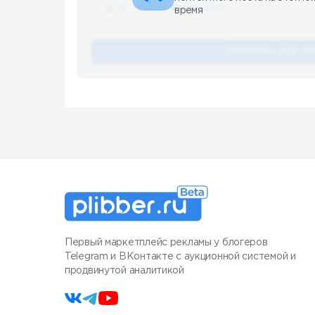
🔥 75
👍🏻 487
❤️ 875
🥴 19
время
СМОТЕРТЬ ВСЕ П
Первый маркетплейс рекламы у блогеров
Telegram и ВКонтакте с аукционной системой и
продвинутой аналитикой