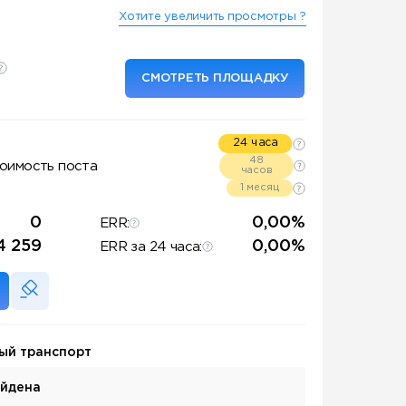
Хотите увеличить просмотры ?
СМОТРЕТЬ ПЛОЩАДКУ
24 часа
48
оимость поста
часов
1 месяц
0
0,00%
ERR:
4 259
0,00%
ERR за 24 часа:
ый транспорт
айдена