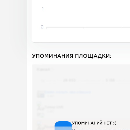
1
0
УПОМИНАНИЯ ПЛОЩАДКИ:
Канал
Поиск по
28 655
упоминаниям в
5 156
канала
Банки, деньги, два офшора
5 487
Топор LIVE
5 487
УПОМИНАНИЙ НЕТ :(
Последние новости