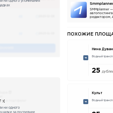
ли ни одного упоминания
Smmplanne
щадках
SMMplanner —
автопостинга
48
2023-12-03
редактором, 
аналитикой.
48
2023-12-03
ПОХОЖИЕ ПЛОЩА
ЕНАНИЯ
Нина Дува
Водный трансп
25
рубле
бора 😈
Культ
ю!
Водный трансп
сные портфели!
 :(
и ни одного
лощадке за последнее