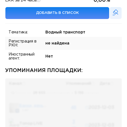
0,00%
ERR за 24 часа:
ДОБАВИТЬ В СПИСОК
Тематика:
Водный транспорт
Регистрация в
не найдена
РКН:
Иностранный
Нет
агент:
УПОМИНАНИЯ ПЛОЩАДКИ:
Канал
Упоминаний
Дата
Поиск по
28 655
упоминаниям в
5 156
каналах
Банки, деньги, два офшора
48
2023-12-03
5 487
3
Топор LIVE
2023-12-03