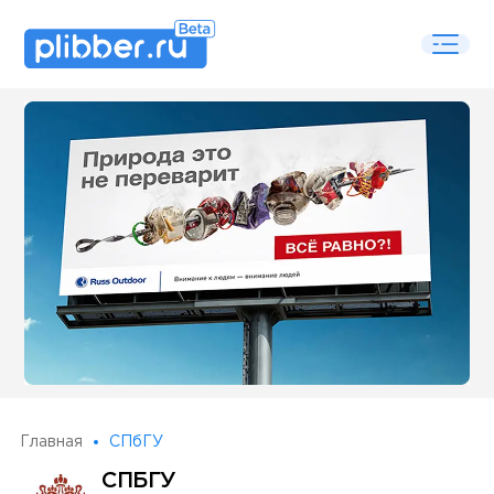
Some SEO Title
Главная
СПбГУ
СПБГУ