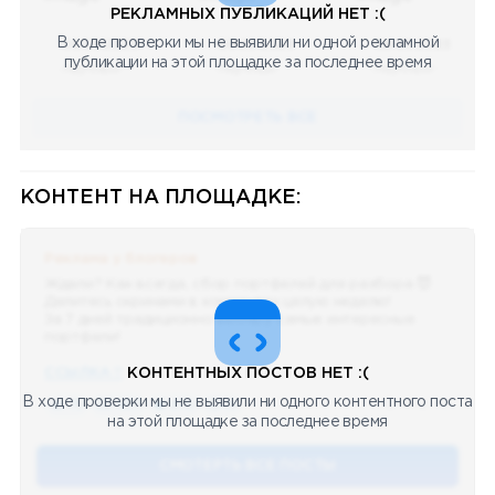
РЕКЛАМНЫХ ПУБЛИКАЦИЙ НЕТ :(
В ходе проверки мы не выявили ни одной рекламной
08.05.2023
08.05.2023
08.05.2023
публикации на этой площадке за последнее время
Научный
Научный
Научный
ПОСМОТРЕТЬ ВСЕ
КОНТЕНТ НА ПЛОЩАДКЕ:
Реклама у блогеров
Ждали? Как всегда, сбор портфелей для разбора 😈
Делитесь скринами в комментах целую неделю!
За 7 дней традиционно выберу самые интересные
портфели!
ССЫЛКА !!
КОНТЕНТНЫХ ПОСТОВ НЕТ :(
В ходе проверки мы не выявили ни одного контентного поста
🔥 75
👍🏻 487
❤️ 875
🥴 19
12.4k
12:45
на этой площадке за последнее время
СМОТЕРТЬ ВСЕ ПОСТЫ