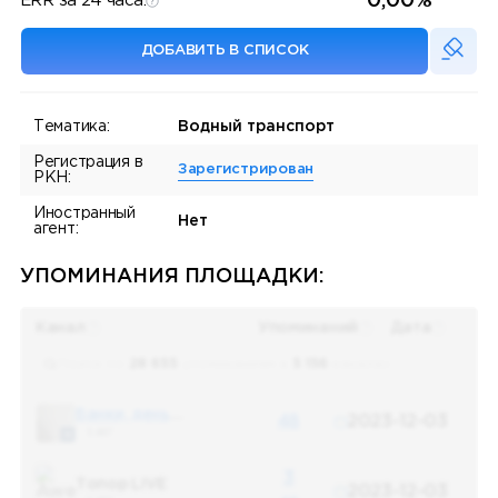
0,00%
ERR за 24 часа:
ДОБАВИТЬ В СПИСОК
Тематика:
Водный транспорт
Регистрация в
Зарегистрирован
РКН:
Иностранный
Нет
агент:
УПОМИНАНИЯ ПЛОЩАДКИ:
Канал
Упоминаний
Дата
Поиск по
28 655
упоминаниям в
5 156
каналах
Банки, деньги, два офшора
48
2023-12-03
5 487
3
Топор LIVE
2023-12-03