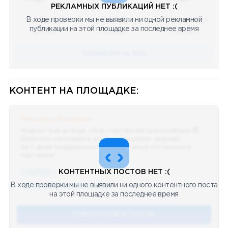
РЕКЛАМНЫХ ПУБЛИКАЦИЙ НЕТ :(
В ходе проверки мы не выявили ни одной рекламной
08.05.2023
08.05.2023
08.05.2023
публикации на этой площадке за последнее время
Научный
Научный
Научный
ПОСМОТРЕТЬ ВСЕ
КОНТЕНТ НА ПЛОЩАДКЕ:
Реклама у блогеров
Ждали? Как всегда, сбор портфелей для разбора 😈
Делитесь скринами в комментах целую неделю!
За 7 дней традиционно выберу самые интересные
портфели!
ССЫЛКА !!
КОНТЕНТНЫХ ПОСТОВ НЕТ :(
В ходе проверки мы не выявили ни одного контентного поста
🔥 75
👍🏻 487
❤️ 875
🥴 19
12.4k
12:45
на этой площадке за последнее время
СМОТЕРТЬ ВСЕ ПОСТЫ