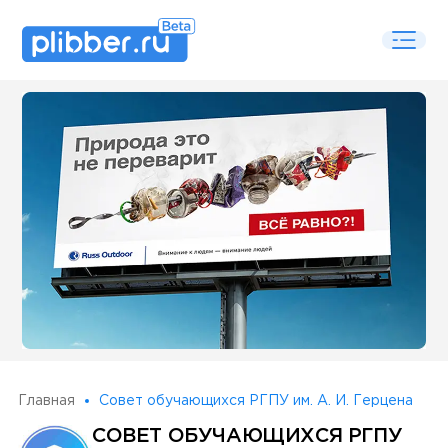
Some SEO Title
Главная
Совет обучающихся РГПУ им. А. И. Герцена
СОВЕТ ОБУЧАЮЩИХСЯ РГПУ