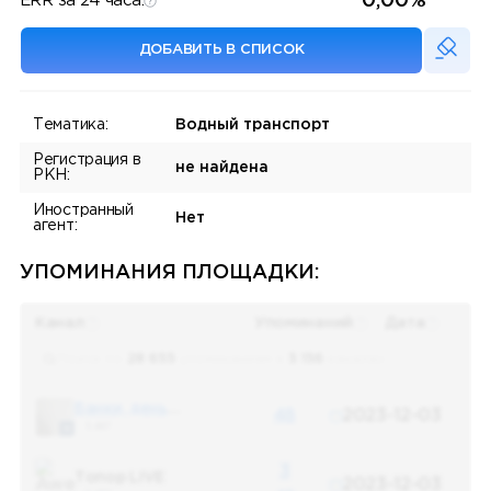
0,00%
ERR за 24 часа:
ДОБАВИТЬ В СПИСОК
Тематика:
Водный транспорт
Регистрация в
не найдена
РКН:
Иностранный
Нет
агент:
УПОМИНАНИЯ ПЛОЩАДКИ:
Канал
Упоминаний
Дата
Поиск по
28 655
упоминаниям в
5 156
каналах
Банки, деньги, два офшора
48
2023-12-03
5 487
3
Топор LIVE
2023-12-03