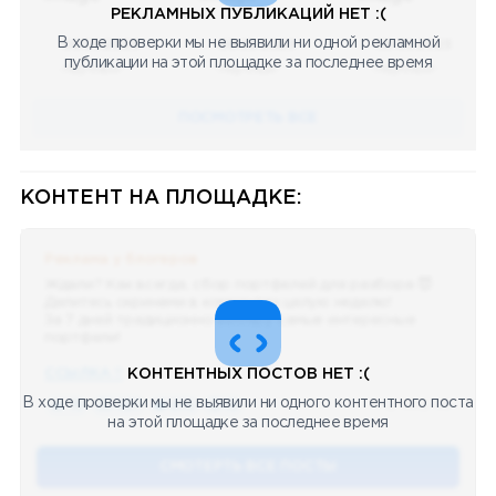
РЕКЛАМНЫХ ПУБЛИКАЦИЙ НЕТ :(
В ходе проверки мы не выявили ни одной рекламной
08.05.2023
08.05.2023
08.05.2023
публикации на этой площадке за последнее время
Научный
Научный
Научный
ПОСМОТРЕТЬ ВСЕ
КОНТЕНТ НА ПЛОЩАДКЕ:
Реклама у блогеров
Ждали? Как всегда, сбор портфелей для разбора 😈
Делитесь скринами в комментах целую неделю!
За 7 дней традиционно выберу самые интересные
портфели!
ССЫЛКА !!
КОНТЕНТНЫХ ПОСТОВ НЕТ :(
В ходе проверки мы не выявили ни одного контентного поста
🔥 75
👍🏻 487
❤️ 875
🥴 19
12.4k
12:45
на этой площадке за последнее время
СМОТЕРТЬ ВСЕ ПОСТЫ