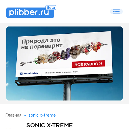
Some SEO Title
Главная
sonic x-treme
SONIC X-TREME