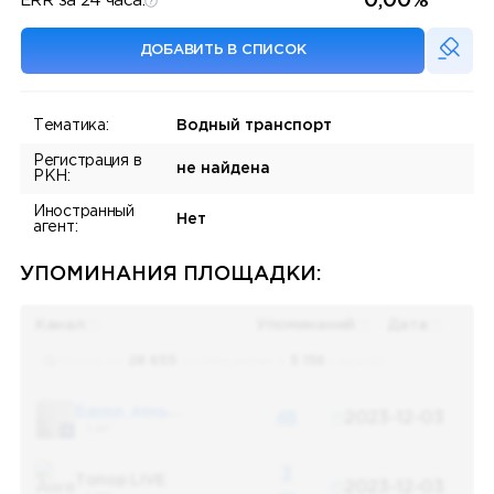
0,00%
ERR за 24 часа:
ДОБАВИТЬ В СПИСОК
Тематика:
Водный транспорт
Регистрация в
не найдена
РКН:
Иностранный
Нет
агент:
УПОМИНАНИЯ ПЛОЩАДКИ:
Канал
Упоминаний
Дата
Поиск по
28 655
упоминаниям в
5 156
каналах
Банки, деньги, два офшора
48
2023-12-03
5 487
3
Топор LIVE
2023-12-03