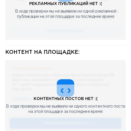
РЕКЛАМНЫХ ПУБЛИКАЦИЙ НЕТ :(
В ходе проверки мы не выявили ни одной рекламной
08.05.2023
08.05.2023
08.05.2023
публикации на этой площадке за последнее время
Научный
Научный
Научный
ПОСМОТРЕТЬ ВСЕ
КОНТЕНТ НА ПЛОЩАДКЕ:
Реклама у блогеров
Ждали? Как всегда, сбор портфелей для разбора 😈
Делитесь скринами в комментах целую неделю!
За 7 дней традиционно выберу самые интересные
портфели!
ССЫЛКА !!
КОНТЕНТНЫХ ПОСТОВ НЕТ :(
В ходе проверки мы не выявили ни одного контентного поста
🔥 75
👍🏻 487
❤️ 875
🥴 19
12.4k
12:45
на этой площадке за последнее время
СМОТЕРТЬ ВСЕ ПОСТЫ