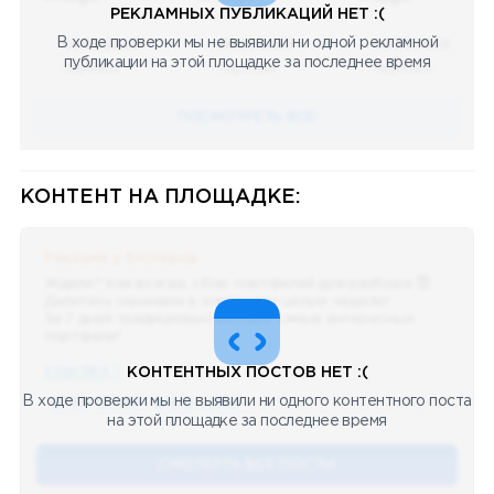
РЕКЛАМНЫХ ПУБЛИКАЦИЙ НЕТ :(
В ходе проверки мы не выявили ни одной рекламной
08.05.2023
08.05.2023
08.05.2023
публикации на этой площадке за последнее время
Научный
Научный
Научный
ПОСМОТРЕТЬ ВСЕ
КОНТЕНТ НА ПЛОЩАДКЕ:
Реклама у блогеров
Ждали? Как всегда, сбор портфелей для разбора 😈
Делитесь скринами в комментах целую неделю!
За 7 дней традиционно выберу самые интересные
портфели!
ССЫЛКА !!
КОНТЕНТНЫХ ПОСТОВ НЕТ :(
В ходе проверки мы не выявили ни одного контентного поста
🔥 75
👍🏻 487
❤️ 875
🥴 19
12.4k
12:45
на этой площадке за последнее время
СМОТЕРТЬ ВСЕ ПОСТЫ