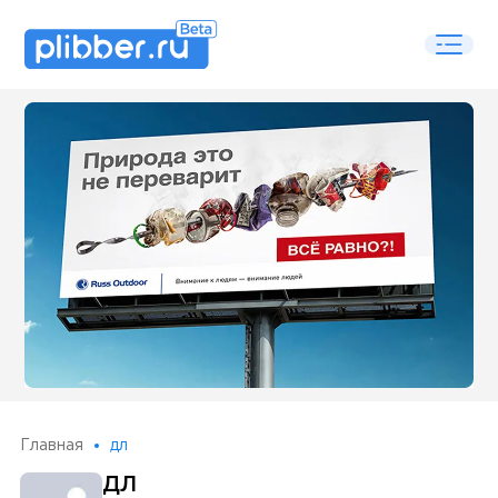
Some SEO Title
Главная
дл
ДЛ