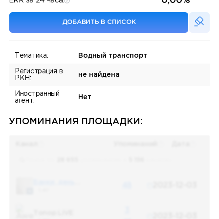
0,00%
ERR за 24 часа:
ДОБАВИТЬ В СПИСОК
Тематика:
Водный транспорт
Регистрация в
не найдена
РКН:
Иностранный
Нет
агент:
УПОМИНАНИЯ ПЛОЩАДКИ:
Канал
Упоминаний
Дата
Поиск по
28 655
упоминаниям в
5 156
каналах
Банки, деньги, два офшора
48
2023-12-03
5 487
3
Топор LIVE
2023-12-03