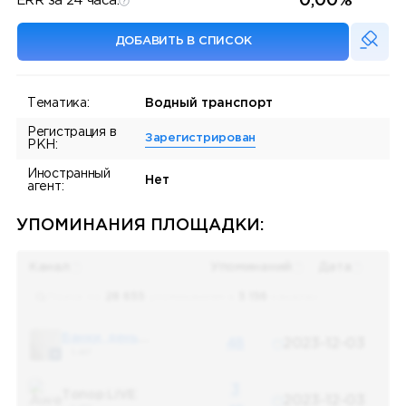
0,00%
ERR за 24 часа:
ДОБАВИТЬ В СПИСОК
Тематика:
Водный транспорт
Регистрация в
Зарегистрирован
РКН:
Иностранный
Нет
агент:
УПОМИНАНИЯ ПЛОЩАДКИ:
Канал
Упоминаний
Дата
Поиск по
28 655
упоминаниям в
5 156
каналах
Банки, деньги, два офшора
48
2023-12-03
5 487
3
Топор LIVE
2023-12-03