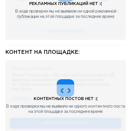
РЕКЛАМНЫХ ПУБЛИКАЦИЙ НЕТ :(
В ходе проверки мы не выявили ни одной рекламной
08.05.2023
08.05.2023
08.05.2023
публикации на этой площадке за последнее время
Научный
Научный
Научный
ПОСМОТРЕТЬ ВСЕ
КОНТЕНТ НА ПЛОЩАДКЕ:
Реклама у блогеров
Ждали? Как всегда, сбор портфелей для разбора 😈
Делитесь скринами в комментах целую неделю!
За 7 дней традиционно выберу самые интересные
портфели!
ССЫЛКА !!
КОНТЕНТНЫХ ПОСТОВ НЕТ :(
В ходе проверки мы не выявили ни одного контентного поста
🔥 75
👍🏻 487
❤️ 875
🥴 19
12.4k
12:45
на этой площадке за последнее время
СМОТЕРТЬ ВСЕ ПОСТЫ