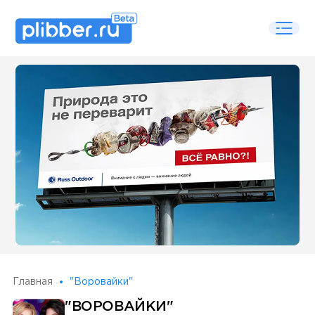
Some SEO Title
Главная
"Воровайки"
"ВОРОВАЙКИ"