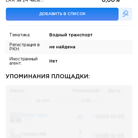
0,00%
ERR за 24 часа:
ДОБАВИТЬ В СПИСОК
Тематика:
Водный транспорт
Регистрация в
не найдена
РКН:
Иностранный
Нет
агент:
УПОМИНАНИЯ ПЛОЩАДКИ:
Канал
Упоминаний
Дата
Поиск по
28 655
упоминаниям в
5 156
каналах
Банки, деньги, два офшора
48
2023-12-03
5 487
3
Топор LIVE
2023-12-03