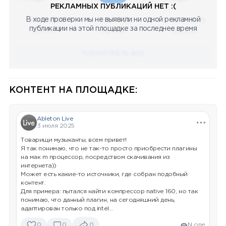
РЕКЛАМНЫХ ПУБЛИКАЦИЙ НЕТ :(
В ходе проверки мы не выявили ни одной рекламной
08.05.2023
08.05.2023
08.05.2023
публикации на этой площадке за последнее время
Научный
Научный
Научный
ПОСМОТРЕТЬ ВСЕ
КОНТЕНТ НА ПЛОЩАДКЕ:
Ableton Live
3 июля 2025
Товарищи музыканты, всем привет!
Я так понимаю, что не так-то просто приобрести плагины
на мак m процессор, посредством скачивания из
интернета))
Может есть какие-то источники, где собран подобный
контент.
Для примера: пытался найти компрессор native 160, но так
понимаю, что данный плагин, на сегодняшний день,
адаптирован только под intel...
0
0
0
N one