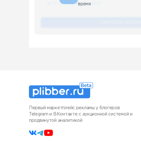
🔥 75
👍🏻 487
❤️ 875
🥴 19
время
СМОТЕРТЬ ВСЕ П
Первый маркетплейс рекламы у блогеров
Telegram и ВКонтакте с аукционной системой и
продвинутой аналитикой