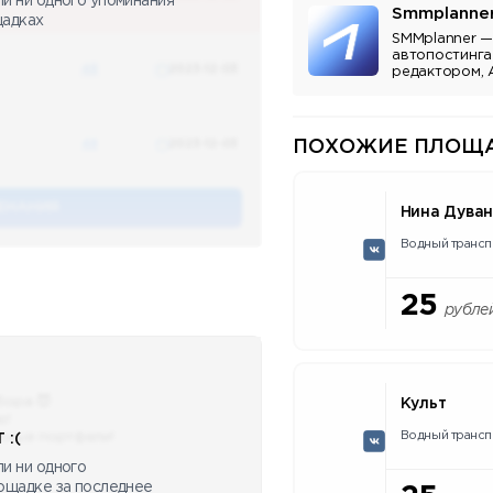
ли ни одного упоминания
Smmplanne
щадках
SMMplanner —
автопостинга
48
2023-12-03
редактором, 
аналитикой.
48
2023-12-03
ПОХОЖИЕ ПЛОЩА
ЕНАНИЯ
Нина Дува
Водный трансп
25
рубле
бора 😈
Культ
ю!
Водный трансп
сные портфели!
 :(
и ни одного
лощадке за последнее