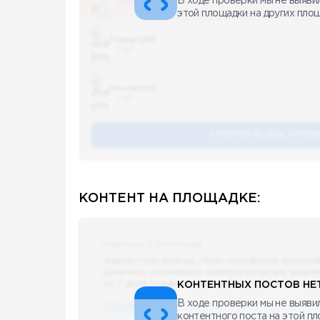
В ходе проверки мы не выяви
5 487
этой площадки на других пло
Топор LIVE
5 487
You can pet
5 487
СМОТРЕТЬ ВСЕ УПОМ
КОНТЕНТ НА ПЛОЩАДКЕ:
Реклама у блогеров
Ждали? Как всегда, сбор портфелей для раз
Делитесь скринами в комментах целую недел
За 7 дней традиционно выберу самые интере
КОНТЕНТНЫХ ПОСТОВ НЕТ
В ходе проверки мы не выявил
ССЫЛКА !!
контентного поста на этой п