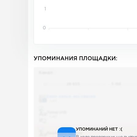
1
0
УПОМИНАНИЯ ПЛОЩАДКИ:
Канал
Поиск по
28 655
упоминаниям в
5 156
канала
Банки, деньги, два офшора
5 487
Топор LIVE
5 487
УПОМИНАНИЙ НЕТ :(
Последние новости