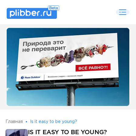
Some SEO Title
Главная
Is it easy to be young?
IS IT EASY TO BE YOUNG?