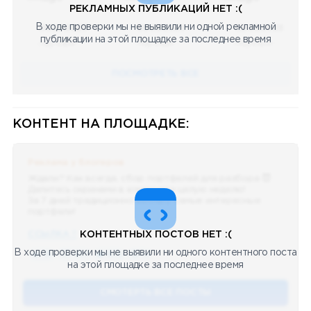
РЕКЛАМНЫХ ПУБЛИКАЦИЙ НЕТ :(
В ходе проверки мы не выявили ни одной рекламной
08.05.2023
08.05.2023
08.05.2023
публикации на этой площадке за последнее время
Научный
Научный
Научный
ПОСМОТРЕТЬ ВСЕ
КОНТЕНТ НА ПЛОЩАДКЕ:
Реклама у блогеров
Ждали? Как всегда, сбор портфелей для разбора 😈
Делитесь скринами в комментах целую неделю!
За 7 дней традиционно выберу самые интересные
портфели!
ССЫЛКА !!
КОНТЕНТНЫХ ПОСТОВ НЕТ :(
В ходе проверки мы не выявили ни одного контентного поста
🔥 75
👍🏻 487
❤️ 875
🥴 19
12.4k
12:45
на этой площадке за последнее время
СМОТЕРТЬ ВСЕ ПОСТЫ