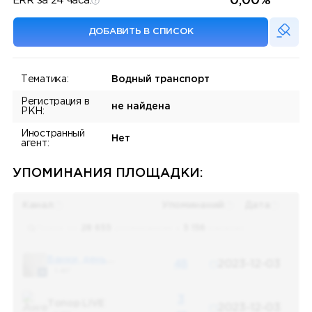
0,00%
ERR за 24 часа:
ДОБАВИТЬ В СПИСОК
Тематика:
Водный транспорт
Регистрация в
не найдена
РКН:
Иностранный
Нет
агент:
УПОМИНАНИЯ ПЛОЩАДКИ:
Канал
Упоминаний
Дата
Поиск по
28 655
упоминаниям в
5 156
каналах
Банки, деньги, два офшора
48
2023-12-03
5 487
3
Топор LIVE
2023-12-03