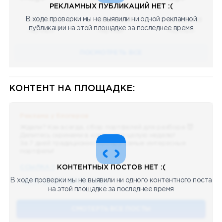
РЕКЛАМНЫХ ПУБЛИКАЦИЙ НЕТ :(
В ходе проверки мы не выявили ни одной рекламной
08.05.2023
08.05.2023
08.05.2023
публикации на этой площадке за последнее время
Научный
Научный
Научный
ПОСМОТРЕТЬ ВСЕ
КОНТЕНТ НА ПЛОЩАДКЕ:
Реклама у блогеров
Ждали? Как всегда, сбор портфелей для разбора 😈
Делитесь скринами в комментах целую неделю!
За 7 дней традиционно выберу самые интересные
портфели!
ССЫЛКА !!
КОНТЕНТНЫХ ПОСТОВ НЕТ :(
В ходе проверки мы не выявили ни одного контентного поста
🔥 75
👍🏻 487
❤️ 875
🥴 19
12.4k
12:45
на этой площадке за последнее время
СМОТЕРТЬ ВСЕ ПОСТЫ