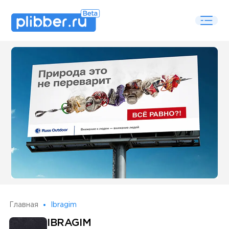
Some SEO Title
Главная
Ibragim
IBRAGIM