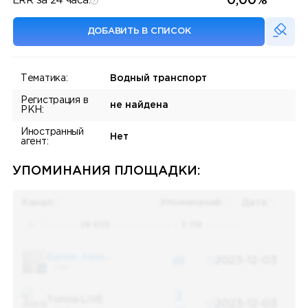
0,00%
ERR за 24 часа:
ДОБАВИТЬ В СПИСОК
Тематика:
Водный транспорт
Регистрация в
не найдена
РКН:
Иностранный
Нет
агент:
УПОМИНАНИЯ ПЛОЩАДКИ:
Канал
Упоминаний
Дата
Поиск по
28 655
упоминаниям в
5 156
каналах
Банки, деньги, два офшора
48
2023-12-03
5 487
3
Топор LIVE
2023-12-03