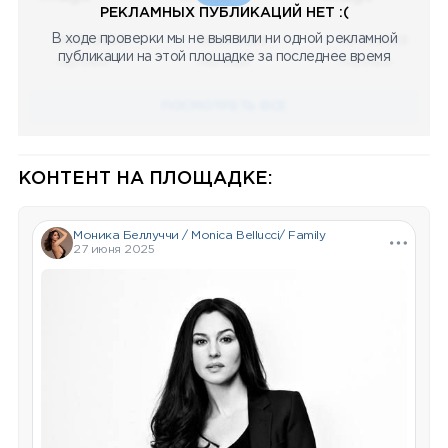
РЕКЛАМНЫХ ПУБЛИКАЦИЙ НЕТ :(
В ходе проверки мы не выявили ни одной рекламной
08.05.2023
08.05.2023
08.05.2023
публикации на этой площадке за последнее время
Научный
Научный
Научный
ПОСМОТРЕТЬ ВСЕ
КОНТЕНТ НА ПЛОЩАДКЕ:
Моника Беллуччи / Monica Bellucci/ Family
27 июня 2025