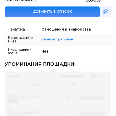
0,00%
ERR за 24 часа:
ДОБАВИТЬ В СПИСОК
Тематика:
Отношения и знакомства
Регистрация в
Зарегистрирован
РКН:
Иностранный
Нет
агент:
УПОМИНАНИЯ ПЛОЩАДКИ:
Канал
Упоминаний
Дата
Поиск по
28 655
упоминаниям в
5 156
каналах
Банки, деньги, два офшора
48
2023-12-03
5 487
3
Топор LIVE
2023-12-03