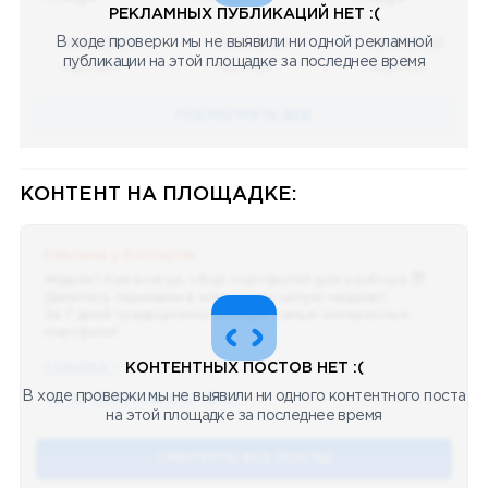
РЕКЛАМНЫХ ПУБЛИКАЦИЙ НЕТ :(
В ходе проверки мы не выявили ни одной рекламной
08.05.2023
08.05.2023
08.05.2023
публикации на этой площадке за последнее время
Научный
Научный
Научный
ПОСМОТРЕТЬ ВСЕ
КОНТЕНТ НА ПЛОЩАДКЕ:
Реклама у блогеров
Ждали? Как всегда, сбор портфелей для разбора 😈
Делитесь скринами в комментах целую неделю!
За 7 дней традиционно выберу самые интересные
портфели!
ССЫЛКА !!
КОНТЕНТНЫХ ПОСТОВ НЕТ :(
В ходе проверки мы не выявили ни одного контентного поста
🔥 75
👍🏻 487
❤️ 875
🥴 19
12.4k
12:45
на этой площадке за последнее время
СМОТЕРТЬ ВСЕ ПОСТЫ