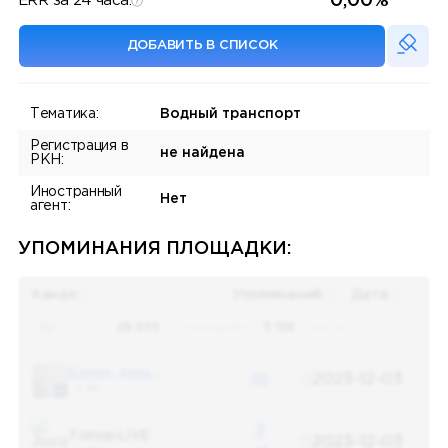
0,00%
ERR за 24 часа:
ДОБАВИТЬ В СПИСОК
Тематика:
Водный транспорт
Регистрация в
не найдена
РКН:
Иностранный
Нет
агент:
УПОМИНАНИЯ ПЛОЩАДКИ:
Канал
Упоминаний
Дата
Поиск по
28 655
упоминаниям в
5 156
каналах
Банки, деньги, два офшора
48
2023-12-03
5 487
3
Топор LIVE
2023-12-03