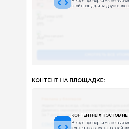
В ходе проверки мы не выяви
5 487
этой площадки на других пло
Топор LIVE
5 487
You can pet
5 487
СМОТРЕТЬ ВСЕ УПОМ
КОНТЕНТ НА ПЛОЩАДКЕ:
Реклама у блогеров
Ждали? Как всегда, сбор портфелей для раз
Делитесь скринами в комментах целую недел
За 7 дней традиционно выберу самые интере
КОНТЕНТНЫХ ПОСТОВ НЕТ
В ходе проверки мы не выявил
ССЫЛКА !!
контентного поста на этой п