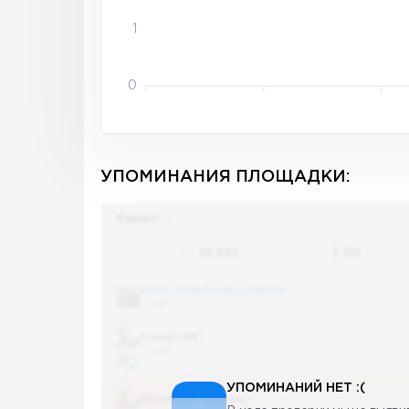
1
0
УПОМИНАНИЯ ПЛОЩАДКИ:
Канал
Поиск по
28 655
упоминаниям в
5 156
канала
Банки, деньги, два офшора
5 487
Топор LIVE
5 487
УПОМИНАНИЙ НЕТ :(
Последние новости