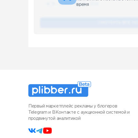
🔥 75
👍🏻 487
❤️ 875
🥴 19
время
СМОТЕРТЬ ВСЕ П
Первый маркетплейс рекламы у блогеров
Telegram и ВКонтакте с аукционной системой и
продвинутой аналитикой