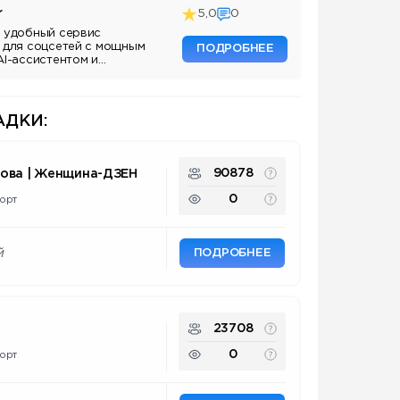
r
5,0
0
 удобный сервис
 для соцсетей с мощным
ПОДРОБНЕЕ
AI-ассистентом и
ДКИ:
90878
нова | Женщина-ДЗЕН
0
орт
ПОДРОБНЕЕ
й
23708
0
орт