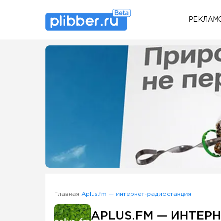
РЕКЛАМ
Some SEO Title
Главная
Aplus.fm — интернет-радиостанция
APLUS.FM — ИНТЕР