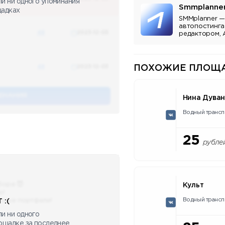
ли ни одного упоминания
Smmplanne
щадках
SMMplanner —
автопостинга
48
2023-12-03
редактором, 
аналитикой.
48
2023-12-03
ПОХОЖИЕ ПЛОЩА
ЕНАНИЯ
Нина Дува
Водный трансп
25
рубле
бора 😈
Культ
ю!
Водный трансп
сные портфели!
 :(
и ни одного
лощадке за последнее