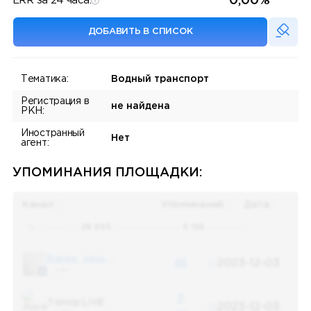
0,00%
ERR за 24 часа:
ДОБАВИТЬ В СПИСОК
Тематика:
Водный транспорт
Регистрация в
не найдена
РКН:
Иностранный
Нет
агент:
УПОМИНАНИЯ ПЛОЩАДКИ:
Канал
Упоминаний
Дата
Поиск по
28 655
упоминаниям в
5 156
каналах
Банки, деньги, два офшора
48
2023-12-03
5 487
3
Топор LIVE
2023-12-03