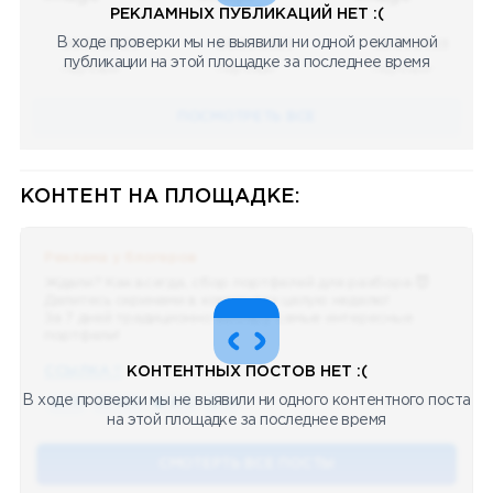
РЕКЛАМНЫХ ПУБЛИКАЦИЙ НЕТ :(
В ходе проверки мы не выявили ни одной рекламной
08.05.2023
08.05.2023
08.05.2023
публикации на этой площадке за последнее время
Научный
Научный
Научный
ПОСМОТРЕТЬ ВСЕ
КОНТЕНТ НА ПЛОЩАДКЕ:
Реклама у блогеров
Ждали? Как всегда, сбор портфелей для разбора 😈
Делитесь скринами в комментах целую неделю!
За 7 дней традиционно выберу самые интересные
портфели!
ССЫЛКА !!
КОНТЕНТНЫХ ПОСТОВ НЕТ :(
В ходе проверки мы не выявили ни одного контентного поста
🔥 75
👍🏻 487
❤️ 875
🥴 19
12.4k
12:45
на этой площадке за последнее время
СМОТЕРТЬ ВСЕ ПОСТЫ