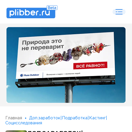
Some SEO Title
Главная
Доп.заработок|Подработка|Кастинг|
Социсcледования