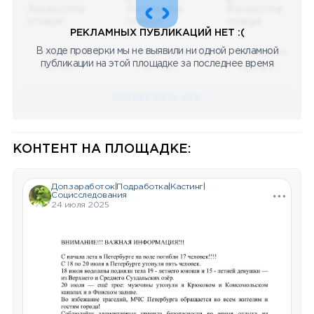
РЕКЛАМНЫХ ПУБЛИКАЦИЙ НЕТ :(
В ходе проверки мы не выявили ни одной рекламной
08.05.2023
08.05.2023
08.05.2023
публикации на этой площадке за последнее время
Научный
Научный
Научный
ПОСМОТРЕТЬ ВСЕ
КОНТЕНТ НА ПЛОЩАДКЕ:
Доп.заработок|Подработка|Кастинг|
Социсcледования
24 июля 2025