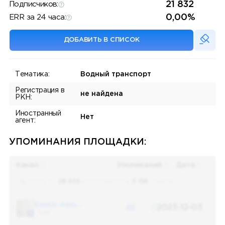
21 832
Подписчиков:
0,00%
ERR за 24 часа:
ДОБАВИТЬ В СПИСОК
Тематика:
Водный транспорт
Регистрация в
не найдена
РКН:
Иностранный
Нет
агент:
УПОМИНАНИЯ ПЛОЩАДКИ:
Канал
Упоминаний
Дата
Поиск по
28 655
упоминаниям в
5 156
каналах
Банки, деньги, два офшора
48
2023-12-03
5 487