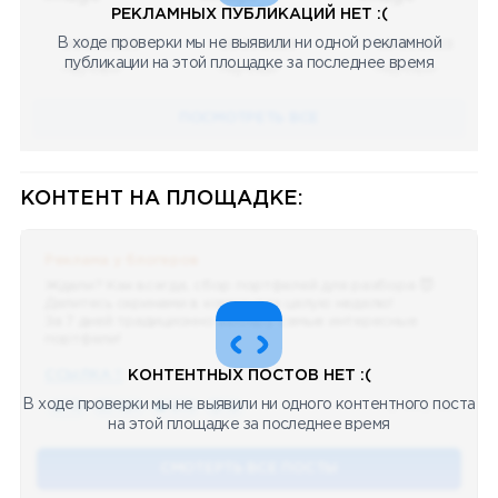
РЕКЛАМНЫХ ПУБЛИКАЦИЙ НЕТ :(
В ходе проверки мы не выявили ни одной рекламной
08.05.2023
08.05.2023
08.05.2023
публикации на этой площадке за последнее время
Научный
Научный
Научный
ПОСМОТРЕТЬ ВСЕ
КОНТЕНТ НА ПЛОЩАДКЕ:
Реклама у блогеров
Ждали? Как всегда, сбор портфелей для разбора 😈
Делитесь скринами в комментах целую неделю!
За 7 дней традиционно выберу самые интересные
портфели!
ССЫЛКА !!
КОНТЕНТНЫХ ПОСТОВ НЕТ :(
В ходе проверки мы не выявили ни одного контентного поста
🔥 75
👍🏻 487
❤️ 875
🥴 19
12.4k
12:45
на этой площадке за последнее время
СМОТЕРТЬ ВСЕ ПОСТЫ