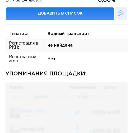
0,00%
ERR за 24 часа:
ДОБАВИТЬ В СПИСОК
Тематика:
Водный транспорт
Регистрация в
не найдена
РКН:
Иностранный
Нет
агент:
УПОМИНАНИЯ ПЛОЩАДКИ:
Канал
Упоминаний
Дата
Поиск по
28 655
упоминаниям в
5 156
каналах
Банки, деньги, два офшора
48
2023-12-03
5 487
3
Топор LIVE
2023-12-03