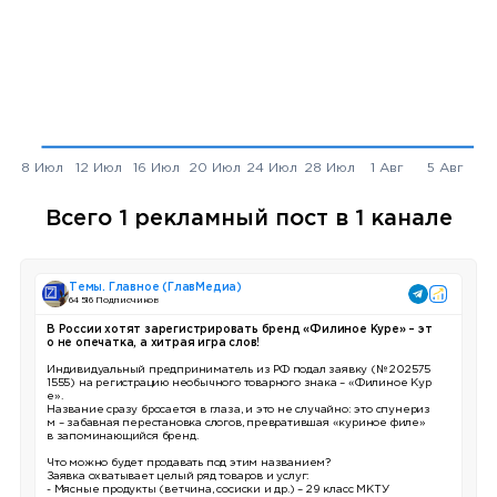
Всего 1 рекламный пост в 1 канале
Темы. Главное (ГлавМедиа)
64 516 Подписчиков
В России хотят зарегистрировать бренд «Филиное Куре» – эт
о не опечатка, а хитрая игра слов!
Индивидуальный предприниматель из РФ подал заявку (№ 202575
1555) на регистрацию необычного товарного знака – «Филиное Кур
е».
Название сразу бросается в глаза, и это не случайно: это спунериз
м – забавная перестановка слогов, превратившая «куриное филе»
в запоминающийся бренд.
Что можно будет продавать под этим названием?
Заявка охватывает целый ряд товаров и услуг:
- Мясные продукты (ветчина, сосиски и др.) – 29 класс МКТУ