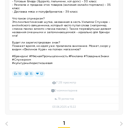
- Готовые блюда (буррито, пельмени, хот-доги) – 30 класс
- Реклама и продажа этих товаров (включая онлайн-торговлю) – 35
класс
- Доставка мяса и полуфабрикатов – 39 класс
Что такое спунеризм?
Это лингвистическая шутка, названная в честь Уильяма Спунера –
английского священника, который часто путал слова (например,
«мачка пасла» вместо «пачка масла»). Такие перевёртыши делают
названия смешными и запоминающимися – идеально для бренди
нга!
Будет ли зарегистрирован знак?
Покажет время, но идея уже привлекла внимание. Может, скоро у
видим «Филиное Куре» на полках магазинов?
#Брендинг
#МяснаяПромышленность
#Реклама
#ТоварныеЗнаки
#Спунеризм
#культурныйюристкошевая
👍 19
😁 15
❤ 12
7 251 просмотр
0 комментариев
79 репостов
03.06.2025 в 15:22
1