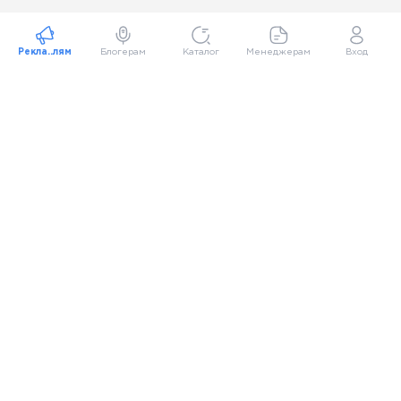
Рекла..лям
Блогерам
Каталог
Менеджерам
Вход
Первый маркетплейс рекламы у блогеров Telegram и
ВКонтакте с аукционной системой и продвинутой
аналитикой
О НАС
ПОМОЩЬ
ПРОДУКТЫ
© Plibber.ru 2026 Все права защищены