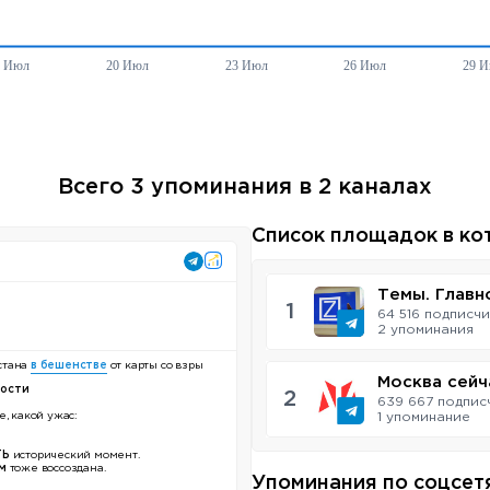
Всего 3 упоминания в 2 каналах
Список площадок в ко
Темы. Главн
1
64 516 подписч
2 упоминания
стана
в бешенстве
от карты со взры
Москва сейч
ности
2
639 667 подпис
, какой ужас:
1 упоминаниe
ТЬ
исторический момент.
м
тоже воссоздана.
Упоминания по соцсет