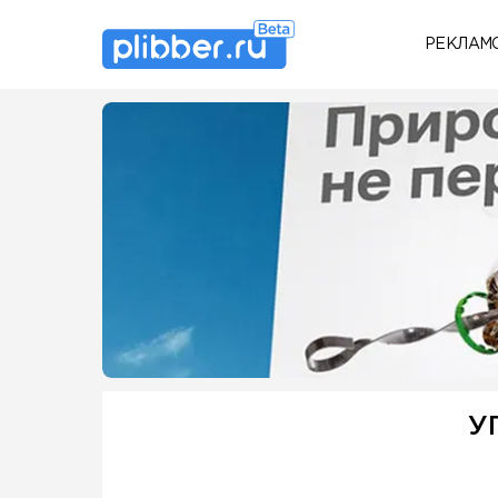
РЕКЛАМ
Some SEO Title
У