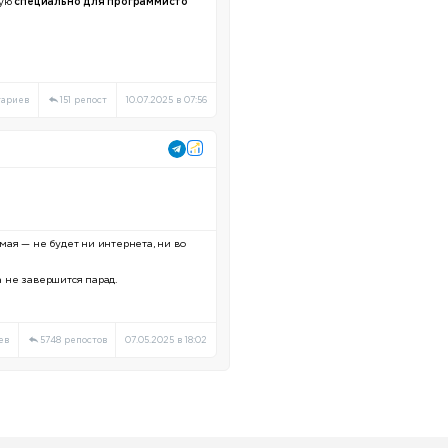
ную
специально для программисто
тариев
151 репост
10.07.2025 в 07:56
мая — не будет ни интернета, ни во
ка не завершится парад.
ев
5748 репостов
07.05.2025 в 18:02