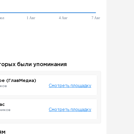
торых были упоминания
ое (ГлавМедиа)
Смотреть площадку
иков
ас
Смотреть площадку
чиков
ям