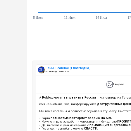
Темы. Главное (ГлавМедиа)
64 516 Подписчиков
1 видео
⚡️
Roblox могут запретить в России
— чиновница из Татар
вом Чернобыля, мол, так формируются
деструктивные цен
Мы тоже согласны и полностью осуждаем эту карту. Смотрите
• Карта
полностью повторяет аварию на АЭС
.
• Можно играть за работников станции и буквально
ПРОЖИ
• Да, та самая сцена из сериала с
прыгающим энергоблоко
• Главное: Чернобыль можно
СПАСТИ
.