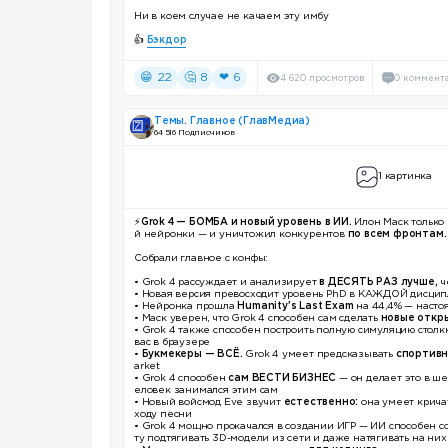
Ни в коем случае не качаем эту имбу
👍
Бэкдор
😁 22
🤔 8
❤ 6
4 620 просмотров
0 коммент
Темы. Главное (ГлавМедиа)
64 516 Подписчиков
1 картинка
⚡️
Grok 4 — БОМБА и новый уровень в ИИ.
Илон Маск только
й нейронки — и уничтожил конкурентов
по всем фронтам.
Собрали главное с конфы:
• Grok 4 рассуждает и анализирует
в ДЕСЯТЬ РАЗ лучше,
ч
• Новая версия превосходит уровень PhD в КАЖДОЙ дисцип
• Нейронка прошла
Humanity's Last Exam
на 44,4% — насто
• Маск уверен, что Grok 4 способен сам сделать
новые откр
• Grok 4 также способен построить полную симуляцию стол
вас в браузере
•
Букмекеры — ВСЁ.
Grok 4 умеет предсказывать
спортивн
arket
• Grok 4 способен
сам ВЕСТИ БИЗНЕС
— он делает это в ше
еловек занимался этим сам
• Новый войсмод Eve звучит
естественно:
она умеет крича
ходу песни
• Grok 4 мощно прокачался в создании ИГР — ИИ способен с
ту подтягивать 3D-модели из сети и даже натягивать на них