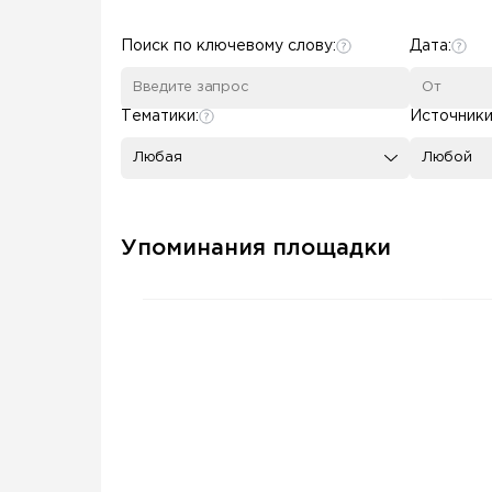
Some SEO Title
Поиск по ключевому слову:
Дата:
Тематики:
Источники
Любая
Любой
Упоминания площадки