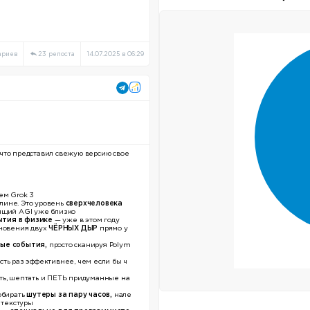
ариев
23 репоста
14.07.2025 в 06:29
 что представил свежую версию свое
ем Grok 3
лине. Это уровень
сверхчеловека
ящий AGI уже близко
ытия в физике
— уже в этом году
кновения двух
ЧЁРНЫХ ДЫР
прямо у
ые события,
просто сканируя Polym
сть раз эффективнее, чем если бы ч
ть, шептать и ПЕТЬ придуманные на
обирать
шутеры за пару часов,
нале
 текстуры