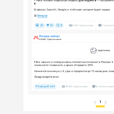
• Маск готовит отдельную модель
для кодинга
— построен
в.
В офисах OpenAI, Google и Anthropic сегодня будет жарко.
👍
Бэкдор
😁 25
❤ 10
🤔 8
6 647 просмотров
0 коммен
Москва сейчас
639 667 Подписчиков
1 картинка
❗️
Все звонки и сотовую связь полностью отключат в Москве 9 
зможности позвонить и даже отправить SMS
Начнется минимум с 9 утра и продлится до 13 часов дня, по
Предупредите всех
Реакций нет
78 950 просмотров
56 комментари
1