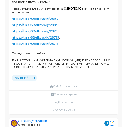
его, кроме плоти и крови?
Предыдущие главы / части романа
СИНОПСИС
можно легко найт
и прямо вот:
https://t.me/SBelkovskiy/28912
,
https://t.me/SBelkovskiy/28831
,
https://t.me/SBelkovskiy/28781
,
https://t.me/SBelkovskiy/28755
,
https://t.me/SBelkovskiy/28716
Полуденное спасибо за.
18+ НАСТОЯЩИЙ МАТЕРИАЛ (ИНФОРМАЦИЯ) ПРОИЗВЕДЁН, РАС
ПРОСТРАНЕН И (ИЛИ) НАПРАВЛЕН ИНОСТРАННЫМ АГЕНТОМ Б
ЕЛКОВСКИМ СТАНИСЛАВОМ АЛЕКСАНДРОВИЧЕМ.
Реакций нет
11 445 просмотров
0 комментариев
8 репостов
14.07.2025 в 06:43
PLUSHEV/ПЛЮЩЕВ
101 493 Подписчика