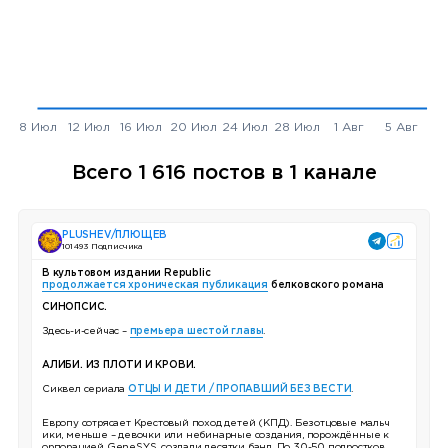
Всего 1 616 постов в 1 канале
PLUSHEV/ПЛЮЩЕВ
101 493 Подписчика
В культовом издании Republic
продолжается хроническая публикация
белковского романа
СИНОПСИС.
Здесь-и-сейчас –
премьера шестой главы
.
АЛИБИ. ИЗ ПЛОТИ И КРОВИ.
Сиквел сериала
ОТЦЫ И ДЕТИ / ПРОПАВШИЙ БЕЗ ВЕСТИ
.
Европу сотрясает Крестовый поход детей (КПД). Безотцовые мальч
ики, меньше – девочки или небинарные создания, порождённые к
орпорацией GeneSYS, создали десятки банд. По 30-50 подростков