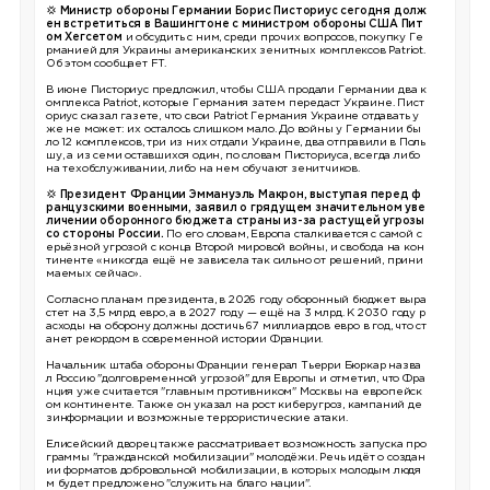
💢
Министр обороны Германии Борис Писториус сегодня долж
ен встретиться в Вашингтоне с министром обороны США Пит
ом Хегсетом
и обсудить с ним, среди прочих вопросов, покупку Ге
рманией для Украины американских зенитных комплексов Patriot.
Об этом сообщает FT.
В июне Писториус предложил, чтобы США продали Германии два к
омплекса Patriot, которые Германия затем передаст Украине. Пист
ориус сказал газете, что свои Patriot Германия Украине отдавать у
же не может: их осталось слишком мало. До войны у Германии бы
ло 12 комплексов, три из них отдали Украине, два отправили в Поль
шу, а из семи оставшихся один, по словам Писториуса, всегда либо
на техобслуживании, либо на нем обучают зенитчиков.
💢
Президент Франции Эммануэль Макрон, выступая перед ф
ранцузскими военными, заявил о грядущем значительном уве
личении оборонного бюджета страны из-за растущей угрозы
со стороны России.
По его словам, Европа сталкивается с самой с
ерьёзной угрозой с конца Второй мировой войны, и свобода на кон
тиненте «никогда ещё не зависела так сильно от решений, прини
маемых сейчас».
Согласно планам президента, в 2026 году оборонный бюджет выра
стет на 3,5 млрд евро, а в 2027 году — ещё на 3 млрд. К 2030 году р
асходы на оборону должны достичь 67 миллиардов евро в год, что ст
анет рекордом в современной истории Франции.
Начальник штаба обороны Франции генерал Тьерри Бюркар назва
л Россию "долговременной угрозой" для Европы и отметил, что Фра
нция уже считается "главным противником" Москвы на европейск
ом континенте. Также он указал на рост киберугроз, кампаний де
зинформации и возможные террористические атаки.
Елисейский дворец также рассматривает возможность запуска про
граммы "гражданской мобилизации" молодёжи. Речь идёт о создан
ии форматов добровольной мобилизации, в которых молодым людя
м будет предложено "служить на благо нации".