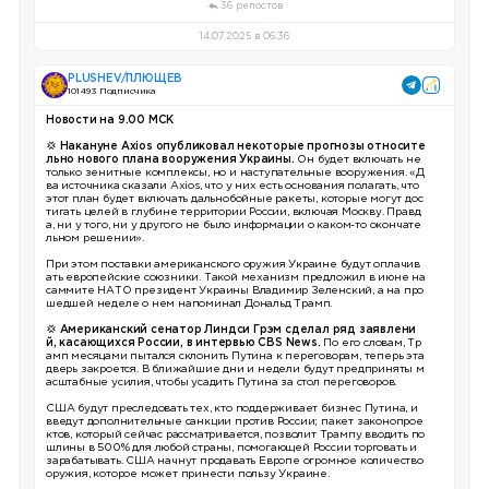
36 репостов
14.07.2025 в 06:36
PLUSHEV/ПЛЮЩЕВ
101 493 Подписчика
Новости на 9.00 МСК
💢
Накануне Axios опубликовал некоторые прогнозы относите
льно нового плана вооружения Украины.
Он будет включать не
только зенитные комплексы, но и наступательные вооружения. «Д
ва источника сказали Axios, что у них есть основания полагать, что
этот план будет включать дальнобойные ракеты, которые могут дос
тигать целей в глубине территории России, включая Москву. Правд
а, ни у того, ни у другого не было информации о каком-то окончате
льном решении».
При этом поставки американского оружия Украине будут оплачив
ать европейские союзники. Такой механизм предложил в июне на
саммите НАТО президент Украины Владимир Зеленский, а на про
шедшей неделе о нем напоминал Дональд Трамп.
💢
Американский сенатор Линдси Грэм сделал ряд заявлени
й, касающихся России, в интервью CBS News.
По его словам, Тр
амп месяцами пытался склонить Путина к переговорам, теперь эта
дверь закроется. В ближайшие дни и недели будут предприняты м
асштабные усилия, чтобы усадить Путина за стол переговоров.
США будут преследовать тех, кто поддерживает бизнес Путина, и
введут дополнительные санкции против России; пакет законопрое
ктов, который сейчас рассматривается, позволит Трампу вводить по
шлины в 500% для любой страны, помогающей России торговать и
зарабатывать. США начнут продавать Европе огромное количество
оружия, которое может принести пользу Украине.