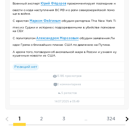
Военный эксперт
Юрий Фёдоров
прокомментирует последние н
овости о ходе наступления ВС РФ и о роли северокорейской помо
щи в войне.
С юристом
Марком Фейгиным
обсудим репортаж The New York Ti
mes из Суджи и историю с подозреваемыми в убийстве полковни
ка СБУ.
С политологом
Александром Морозовым
обсудим заявления Ли
ндси Грэма о ближайших планах США по давлению на Путина.
А кроме того, поговорим об аномальной жаре в России и узнаем ку
кушечные новости из США.
Реакций нет
15 185 просмотров
0 комментариев
5 репостов
14.07.2025 в 05:49
1
2
3
...
324