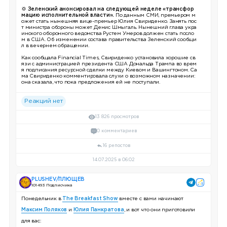
💢
Зеленский анонсировал на следующей неделе «трансфор
мацию исполнительной власти».
По данным СМИ, премьером м
ожет стать нынешняя вице-премьер Юлия Свириденко. Занять пос
т министра обороны может Денис Шмыгаль. Нынешний глава укра
инского оборонного ведомства Рустем Умеров должен стать посло
м в США. Об изменении состава правительства Зеленский сообщи
л в вечернем обращении.
Как сообщала Financial Times, Свириденко установила хорошие св
язи с администрацией президента США Дональда Трампа во врем
я подписания ресурсной сделки между Киевом и Вашингтоном. Са
ма Свириденко комментировала слухи о возможном назначении:
она сказала, что пока предложения ей не поступали.
Реакций нет
13 826 просмотров
0 комментариев
16 репостов
14.07.2025 в 06:02
PLUSHEV/ПЛЮЩЕВ
101 493 Подписчика
Понедельник в
The Breakfast Show
вместе с вами начинают
Максим Поляков
и
Юлия Панкратова
, и вот что они приготовили
для вас: