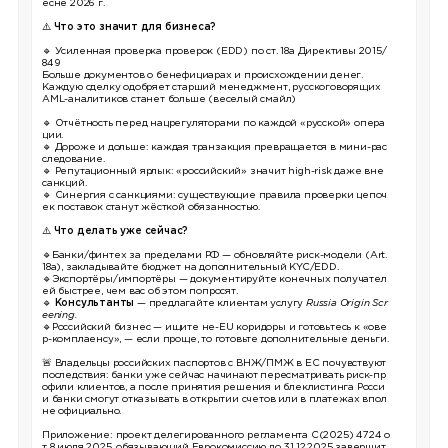
есне 2026 г.
⚠️ Что это значит для бизнеса?
🔹 Усиленная проверка проверок (EDD) по ст. 18a Директивы 2015/
849
Больше документов о бенефициарах и происхождении денег.
Каждую сделку одобряет старший менеджмент, русскоговорящих
AML-аналитиков станет больше (веселый смайл)
🔹 Отчётность перед нацрегуляторами по каждой «русской» опера
ции.
🔹 Дороже и дольше: каждая транзакция превращается в мини-рас
следование.
🔹 Репутационный ярлык: «российский» значит high-risk даже вне
санкций.
🔹 Синергия с санкциями: существующие правила проверки цепоч
ек поставок станут жёсткой обязанностью.
⚠️ Что делать уже сейчас?
🔹Банки/финтех за пределами РФ — обновляйте риск-модели (Art.
18a), закладывайте бюджет на дополнительный KYC/EDD.
🔹Экспортёры/импортёры — документируйте конечных получател
ей быстрее, чем вас об этом попросят.
🔹 Консультанты
— предлагайте клиентам услугу
Russia Origin Scr
eening.
🔹Российский бизнес — ищите не-EU коридоры и готовьтесь к «ове
р-комплаенсу», — если проще, то готовьте дополнительные деньги.
🚨 Владельцы российских паспортов с ВНЖ/ПМЖ в ЕС почувствуют
последствия: банки уже сейчас начинают пересматривать риск-пр
офили клиентов, а после принятия решения и блеклистинга Росси
и банки смогут отказывать в открытии счетов или в платежах впол
не официально.
Приложение: проект делегированного регламента C(2025) 4724 о
т 8 июля 2025, обязывающий Еврокомиссию до 31.12.2025 завершит