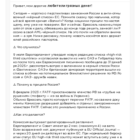
Привет, мои дорогие
любители грязных денег!
Сегодня — коротко о перспективах занесения России в анти-отмы
вочный «чёрный список» ЕС. Помните сказку про мальчика, котор
ый всё время кричал «Волки!»? Когда хищники пришли по-настоя
щему, ему уже не поверили. Вот и сейчас: Брюссель наконец пере
шёл от слов к делу, обязавшись до конца года решить, занесёт ли Р
оссию в свой AML-чёрный список. На это почти не обратили внима
ния — а зря. Ниже расскажу, почему новость коснётся всех держат
елей российских паспортов.
⚠️ Что случилось?
9 июля Европарламент утвердил новую редакцию списка «high-risk
third countries» и согласился вывести из него ОАЭ и Гибралтар толь
ко после того, как Еврокомиссия письменно пообещала до 31 декаб
ря 2025 г. рассмотреть вопрос о включении в черный список Росси
и. Фактически: ОАЭ и британская заморская территория вышли из
списка в обмен на потенциальное блеклистинг-решение по РФ. Ро
ссия и ОАЭ - дружба навек.
⚠️ Почему в прицеле Россия?
В феврале 2023 г. FATF приостановила членство РФ за «грубые на
рушения» (по факту — из-за войны в Украине).
Обычно Брюссель просто копирует перечни FATF, но свежие доку
менты Комиссии разрешают добавлять и страны с замороженным
членством FATF. Сейчас это уникально применимо к России.
⚠️Как это делается?
Комиссия выпускает делегированный регламент.
Европарламент и Совет имеют до 2 мес. (максимум 4) на вето.
Если возражений нет, документ публикуют в EU Official Journal —
и через 20 дней он действует во всём ЕС. При нормальной бюрокр
атии статус EU high-risk third country может вступить в силу уже к в