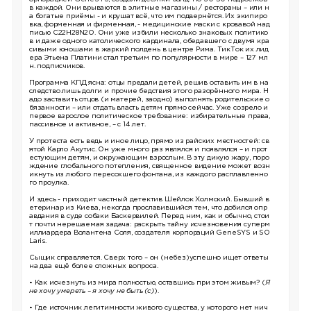
в каждой. Они врываются в элитные магазины / рестораны – или н
а богатые приёмы - и крушат всё, что им подвернётся. Их экипиро
вка, форменная и фирменная, - медицинские маски с кровавой над
писью C22H28N2O. Они уже избили несколько знаковых политико
в и даже одного католического кардинала, обедавшего с двумя кра
сивыми юношами в жаркий полдень в центре Рима. ТикТок их лид
ера Этьена Платини стал третьим по популярности в мире – 127 мл
н. подписчиков.
Программа КПД ясна: отцы предали детей, решив оставить им в на
следство лишь долги и прочие бедствия этого разорённого мира. Н
адо заставить отцов (и матерей, заодно) выполнять родительские о
бязанности – или отдать власть детям прямо сейчас. Уже созрело и
первое взрослое политическое требование: избирательные права,
пассивное и активное, – с 14 лет.
У протеста есть ведь и иное лицо, прямо из райских местностей: св
ятой Карло Акутис. Он уже много раз являлся и появлялся – и прот
естующим детям, и окружающим взрослым. В эту дикую жару, поро
ждение глобального потепления, священное видение может возн
икнуть из любого пересохшего фонтана, из каждого расплавленно
го проулка.
И здесь - приходит частный детектив Шейлок Холмский. Бывший в
етеринар из Киева, некогда прославившийся тем, что добился опр
авдания в суде собаки Баскервилей. Перед ним, как и обычно, стои
т почти нерешаемая задача: раскрыть тайну исчезновения суперм
иллиардера Волантена Соля, создателя корпораций GeneSYS и SO
Laris.
Сыщик справляется. Сверх того – он (небез)успешно ищет ответы
на два ещё более сложных вопроса.
• Как исчезнуть из мира полностью, оставшись при этом живым? (
Я
не хочу умереть – я хочу не быть (с)
).
• Где источник легитимности живого существа, у которого нет нич