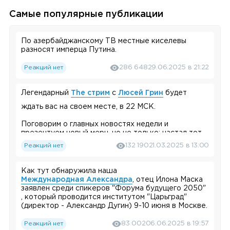
Самые популярные публикации
По азербайджанскому ТВ местные киселевы
разносят имперца Путина.
Реакций нет
286 648
29.06.2025 в 21:22
Легендарный
The стрим
с
Люсей Грин
будет
ждать вас на своем месте, в 22 МСК.
Поговорим о главных новостях недели и
презентуем новый мерч, но не только: настал тот
день, когда к нам на стрим придет
Noize MC
!
Реакций нет
132 190
21.03.2025 в 13:00
(Кстати, новый альбом сегодня в ротации на
TBS-радио
, скачивайте приложение для
Android
и
Как тут обнаружила наша
iPhone
. )
Международная Александра
, отец Илона Маска
заявлен среди спикеров "Форума будущего 2050"
, который проводится институтом "Царьград"
И, само собой, будет традиционное зачитывание
(директор - Александр Дугин) 9-10 июня в Москве.
ваших донатов — если хотели что-то спросить или
обсудить, самое время перейти по
этой
или
этой
Реакций нет
83 002
06.06.2025 в 19:57