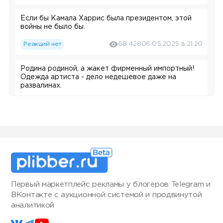
ссылке.
Если бы Камала Харрис была президентом, этой
войны не было бы.
Реакций нет
68 428
06.05.2025 в 21:20
Родина родиной, а жакет фирменный импортный!
Одежда артиста - дело недешевое даже на
развалинах.
Реакций нет
67 504
30.04.2025 в 13:11
Начинаем новый выпуск
«Обсудим»
через 10
минут!
Сегодняшний гость — журналист
Станислав Кучер
, с которым мы в прямом эфире
обсудим визит спецпосланника Трампа Стива
Реакций нет
64 879
13.03.2025 в 16:50
Уиткоффа в Москву и заявления Путина о
Первый маркетплейс рекламы у блогеров Telegram и
возможности прекращении огня.
ВКонтакте с аукционной системой и продвинутой
Госсекретарь США Марко Рубио прибыл в
аналитикой
Турцию и уже провел в Анталии встречу с главой
МИД Украины Андреем Сибигой.