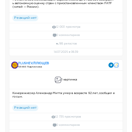
ь автономную оценку стран с приостановленным членством FATF
(читай — России).
Реакций нет
12 003 просмотра
0 комментариев
185 репостов
14.07.2025 в 06:39
PLUSHEV/ПЛЮЩЕВ
101 493 Подписчика
1 картинка
Кинорежиссер Александр Митта умер в возрасте 92 лет, сообщил е
го сын.
Реакций нет
12 735 просмотров
0 комментариев