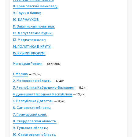
8. Кремлёвский мамковед;
9. Пауки в банке;
10. КАРНАУХОВ;
11. Закулисная политика;
12. Депутатские будни;
13. Медиатехнолог;
14. ПОЛИТИКА В КРУГУ;
15. КРЫМИНФОРУМ.
Минздрав России
— регионы:
1. Москва
— 76,5к;
2. Московская область
— 17,4к;
3. Республика Кабардино-Балкария
— 11,9к;
4. Донецкая Народная Республика
— 10,4к;
5. Республика Дагестан
— 9,2к;
6. Самарская область;
7. Приморский край;
8. Свердловская область;
9. Тульская область;
10. Саратовская область.