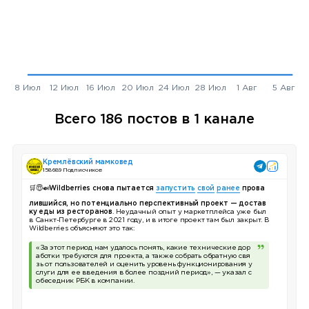
Всего 186 постов в 1 канале
Кремлёвский мамковед
158 689 Подписчиков
🛒😇🍛
Wildberries снова пытается
запустить
свой
ранее
прова
лившийся, но потенциально перспективный проект — достав
ку еды из ресторанов
. Неудачный опыт у маркетплейса уже был
в Санкт-Петербурге в 2021 году, и в итоге проект там был закрыт. В
Wildberries объясняют это так:
«За этот период нам удалось понять, какие технические дор
аботки требуются для проекта, а также собрать обратную свя
зь от пользователей и оценить уровень функционирования у
слуги для ее введения в более поздний период», — указал с
обеседник РБК в компании.