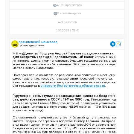
45 911 просмотров
0 комментариев
9 репостов
11.07.2025 в 09:41
Кремлёвский мамковед
158 689 Подписчиков
👨‍🍼🫵💰Депутат Госдумы Андрей Гурулев предложил ввести
для бездетных граждан дополнительный налог
, который, по е
го мнению, должен компенсировать будущие государственные рас
ходы на их пенсионное обеспечение. Об этом он заявил в интерв
ью телеканалу «Царьград».
По словам члена комитета по региональной политике и местному
самоуправлению, человек, не оставивший после себя потомства,
«жил всю жизнь для себя» и не должен рассчитывать на поддержк
у от государства в
старости
без
встречных
обязательств.
Гурулев ранее выступал за возвращение налога на бездетно
сть, действовавшего в СССР с 1941 по 1990 год.
Инициативу под
держал депутат Евгений Федоров, который предложил установить
для бездетных повышенную ставку НДФЛ (сейчас — 13 и 15% в зав
исимости от дохода).
С аналогичной позицией выступает и бывший депутат, эксперт ко
митета Госдумы по аграрным вопросам Виктор Таранин. Он предл
агал ввести дополнительный налог в размере 20% от зарплаты для
бездетных мужчин в возрасте от 25 до 45 лет, оценив их численно
сть примерно в 30 млн человек. По его мнению, многие из них об