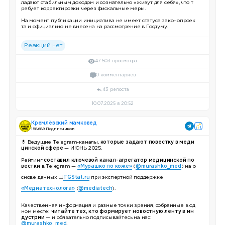
ладают стабильным доходом и сознательно «живут для себя», что т
ребует корректировки через фискальные меры.
На момент публикации инициатива не имеет статуса законопроек
та и официально не внесена на рассмотрение в Госдуму.
Реакций нет
47 503 просмотра
0 комментариев
43 репоста
10.07.2025 в 20:52
Кремлёвский мамковед
158 689 Подписчиков
💊
Ведущие Telegram-каналы,
которые задают повестку в меди
цинской сфере
— ИЮНЬ 2025.
Рейтинг
составил ключевой канал-агрегатор медицинской по
вестки
в Telegram —
«Мурашко по коже»
(
@murashko_med
) на о
снове данных
📊
TGStat.ru
при экспертной поддержке
«Медиатехнолога»
(
@mediatech
).
Качественная информация и разные точки зрения, собранные в од
ном месте:
читайте тех, кто формирует новостную ленту в ин
дустрии
— и обязательно подписывайтесь на нас:
@murashko_med
.