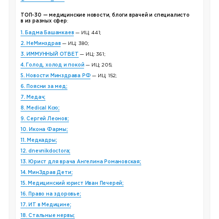
ТОП-30 — медицинские новости, блоги врачей и специалисто
в из разных сфер
:
1. Бадма Башанкаев
— ИЦ: 441;
2. НеМинздрав
— ИЦ: 380;
3. ИММУННЫЙ ОТВЕТ
— ИЦ: 361;
4. Голод, холод и покой
— ИЦ: 205;
5. Новости Минздрава РФ
— ИЦ: 152;
6. Поясни за мед;
7. Медач;
8. Medical Ксю;
9. Сергей Леонов;
10. Икона Фармы;
11. Медкадры;
12. dnevnikdoctora;
13. Юрист для врача Ангелина Романовская;
14. МинЗдрав Дети;
15. Медицинский юрист Иван Печерей;
16. Право на здоровье;
17. ИТ в Медицине;
18. Стальные нервы;