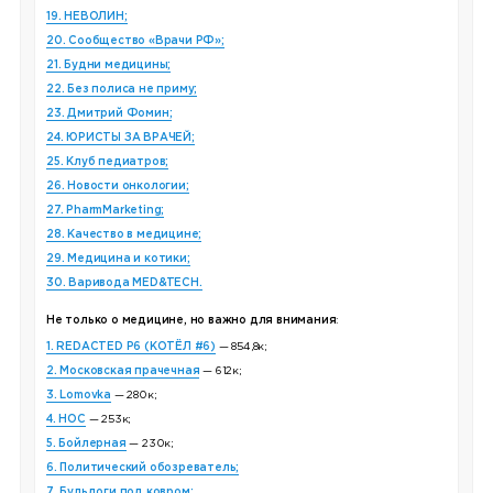
19. НЕВОЛИН;
20. Сообщество «Врачи РФ»;
21. Будни медицины;
22. Без полиса не приму;
23. Дмитрий Фомин;
24. ЮРИСТЫ ЗА ВРАЧЕЙ;
25. Клуб педиатров;
26. Новости онкологии;
27. PharmMarketing;
28. Качество в медицине;
29. Медицина и котики;
30. Варивода MED&TECH.
Не только о медицине, но важно для внимания
:
1. REDACTED P6 (КОТЁЛ #6)
— 854,8к;
2. Московская прачечная
— 612к;
3. Lomovka
— 280к;
4. НОС
— 253к;
5. Бойлерная
— 230к;
6. Политический обозреватель;
7. Бульдоги под ковром;