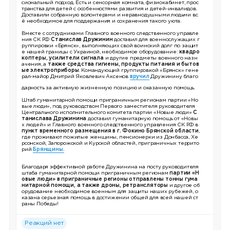
сиональный подход. Есть и сенсорная комната, физиокабинет, прос
транства для детей с особенностями развития и детей-инвалидов.
Доставили собранную волонтерами и неравнодушными людьми вс
ё необходимое для поддержания и сохранения такого уюта.
Вместе с сотрудниками Главного военного следственного управле
ния СК РФ
Станислав Дружинин
доставил для военнослужащих г
руппировки «Брянск», выполняющих свой воинский долг по защит
е нашей границы с Украиной, необходимое оборудование:
квадро
коптеры, усилители сигнала
и другие предметы военного назн
ачения, а
также средства гигиены, продукты питания и бытов
ые электроприборы
. Командующий группировкой «Брянск» гене
рал-майор Дмитрий Яковлевич Аксенов
вручил
Дружинину благо
дарность за активную жизненную позицию и оказанную помощь.
Штаб гуманитарной помощи приграничным регионам партии «Но
вые люди», под руководством Первого заместителя руководителя
Центрального исполнительного комитета партии «Новые люди»
С
танислава Дружинина
доставил гуманитарную помощь от «Новы
х людей» и Главного военного следственного управления СК РФ в
пункт временного размещения в г. Фокино Брянской области
,
где проживают пожилые женщины, пенсионерки из Донбасса, Хе
рсонской, Запорожской и Курской областей, приграничных террито
рий
Брянщины.
Благодаря эффективной работе Дружинина на посту руководителя
штаба гуманитарной помощи приграничным регионам
партии «Н
овые люди» в приграничные регионы отправлены тонны гума
нитарной помощи, а также дроны, ретрансляторы
и другое об
орудование необходимое военным для защиты наших рубежей, о
казана серьезная помощь в достижении общей для всей нашей ст
раны Победы!
Реакций нет