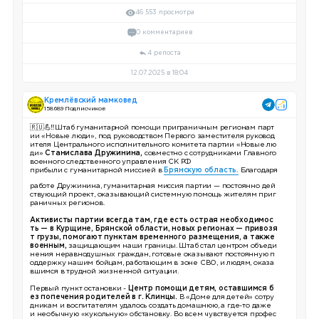
46 553 просмотра
0 комментариев
4 репоста
12.07.2025 в 18:04
Кремлёвский мамковед
158 689 Подписчиков
🇷🇺💪‼️Штаб гуманитарной помощи приграничным регионам парт
ии «Новые люди», под руководством Первого заместителя руковод
ителя Центрального исполнительного комитета партии «Новые лю
ди»
Станислава Дружинина,
совместно с сотрудниками Главного
военного следственного управления СК РФ
прибыли с гуманитарной миссией в
Брянскую область.
Благодаря
работе Дружинина, гуманитарная миссия партии — постоянно дей
ствующий проект, оказывающий системную помощь жителям приг
раничных регионов.
Активисты партии всегда там, где есть острая необходимос
ть — в Курщине, Брянской области, новых регионах — привозя
т грузы, помогают пунктам временного размещения, а также
военным,
защищающим наши границы. Штаб стал центром объеди
нения неравнодушных граждан, готовые оказывают постоянную п
оддержку нашим бойцам, работающим в зоне СВО, и людям, оказа
вшимся в трудной жизненной ситуации.
Первый пункт остановки -
Центр помощи детям, оставшимся б
ез попечения родителей в г. Клинцы.
В «Доме для детей» сотру
дникам и воспитателям удалось создать домашнюю, а где-то даже
и необычную «кукольную» обстановку. Во всем чувствуется профес