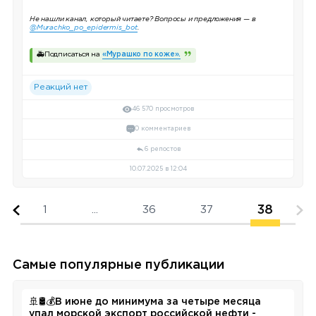
Не нашли канал, который читаете? Вопросы и предложения — в
@Murachko_po_epidermis_bot
.
🚑Подписаться на
«Мурашко по коже».
Реакций нет
46 570 просмотров
0 комментариев
6 репостов
10.07.2025 в 12:04
38
1
...
36
37
Самые популярные публикации
🚢🛢️💰В июне до минимума за четыре месяца
упал морской экспорт российской нефти -