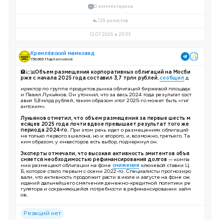
0 комментариев
129 репостов
12.07.2025 в 20:35
Кремлёвский мамковед
158 689 Подписчиков
🏦📈📊Объем размещения корпоративных облигаций на Мосби
рже с начала 2025 года составил 3,7 трлн рублей
,
сообщил
д
иректор по группе продуктов рынка облигаций биржевой площадк
и Павел Лукьянов. Он уточнил, что за весь 2024 года результат сост
авил 5,8 млрд рублей, таким образом итог 2025-го может быть «гиг
антским».
Лукьянов отметил, что объем размещения за первые шесть м
есяцев 2025 года почти вдвое превышает результат того же
периода 2024-го.
При этом речь идет о размещениях облигаций
не только первого эшелона, но и второго, и, возможно, третьего. Та
ким образом, у инвесторов есть выбор, подчеркнул он.
Эксперты отмечали, что высокая активность эмитентов объя
сняется необходимостью рефинансирования долгов
— компа
нии размещают облигации на фоне
снижения
ключевой ставки Ц
Б, которое стало первым с осени 2022-го. Специалисты прогнозиро
вали, что активность продолжит расти в июле и августе на фоне ож
иданий дальнейшего смягчения денежно-кредитной политики ре
гулятора и сохраняющейся потребности в рефинансировании займ
ов.
Реакций нет