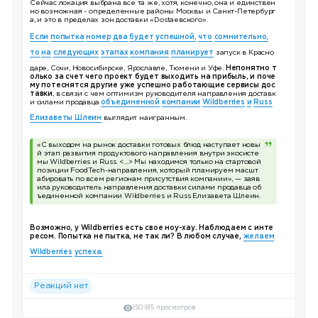
Сейчас локация выбрана все та же, хотя, конечно, она и единствен
но возможная - определенные районы Москвы и Санкт-Петербург
а, и это в пределах зон доставки «Dostaевского».
Если
попытка
номер
два
будет
успешной,
что
с
омнительн
о,
то
на
следующих
этапах
компания
планирует
запуск в Красно
даре, Сочи, Новосибирске, Ярославле, Тюмени и Уфе.
Непонятно т
олько за счет чего проект будет выходить на прибыль, и поче
му потеснятся другие уже успешно работающие сервисы дос
тавки
, в связи с чем оптимизм руководителя направления доставк
и силами продавца
объединенной
компании
Wildberries
и
Russ
Елизаветы Шлеин
выглядит наигранным.
«С выходом на рынок доставки готовых блюд наступает новы
й этап развития продуктового направления внутри экосисте
мы Wildberries и Russ. <...> Мы находимся только на стартовой
позиции FoodTech-направления, который планируем масшт
абировать по всем регионам присутствия компании», — заяв
ила руководитель направления доставки силами продавца об
ъединенной компании Wildberries и Russ Елизавета Шлеин.
Возможно, у Wildberries есть свое ноу-хау. Наблюдаем с инте
ресом. Попытка не пытка, не так ли? В любом случае,
желаем
Wildberries
успеха
.
Реакций нет
150 915 просмотров