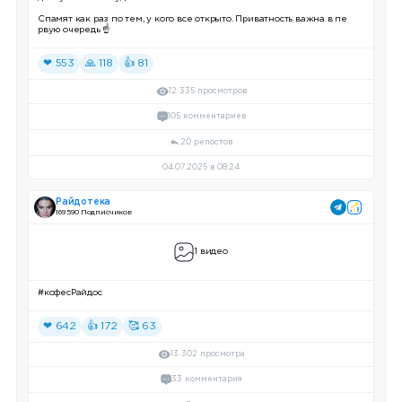
Спамят как раз по тем, у кого все открыто. Приватность важна в пе
рвую очередь ☝️
❤ 553
🙏 118
👍 81
12 335 просмотров
105 комментариев
20 репостов
04.07.2025 в 08:24
Райдотека
169 590 Подписчиков
1 видео
#кофесРайдос
❤ 642
👍 172
🥰 63
13 302 просмотра
33 комментария