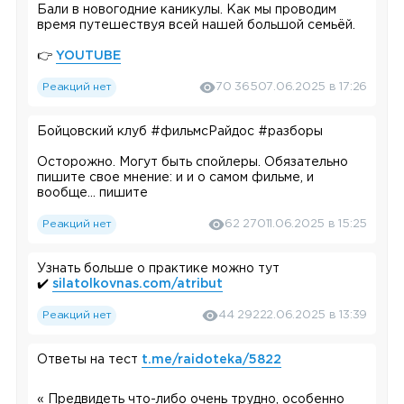
Бали в новогодние каникулы. Как мы проводим
время путешествуя всей нашей большой семьёй.
👉
YOUTUBE
Реакций нет
70 365
07.06.2025 в 17:26
👉
RUTUBE
Бойцовский клуб
#фильмсРайдос
#разборы
👉 ВКОНТАКТЕ (будет позже)
Осторожно. Могут быть спойлеры. Обязательно
#Райдос
#викториярайдос
#влограйдос
пишите свое мнение: и и о самом фильме, и
#силатольковнас
вообще... пишите
Я всегда читаю комментарии
Реакций нет
62 270
11.06.2025 в 15:25
Узнать больше о практике можно тут
✔️
silatolkovnas.com/atribut
Реакций нет
44 292
22.06.2025 в 13:39
Ответы на тест
t.me/raidoteka/5822
« Предвидеть что-либо очень трудно, особенно