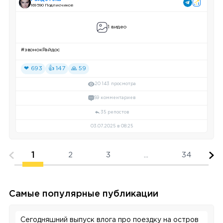
169 590 Подписчиков
1 видео
#звонокРайдос
❤ 693
👍 147
🙏 59
20 143 просмотра
59 комментариев
35 репостов
03.07.2025 в 08:25
1
2
3
...
34
Самые популярные публикации
Сегодняшний выпуск влога про поездку на остров