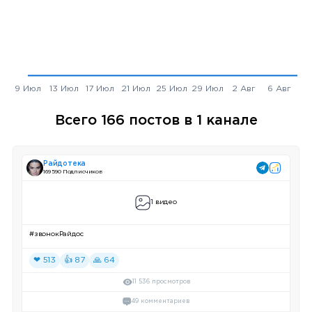
Всего 166 постов в 1 канале
Райдотека
169 590 Подписчиков
1 видео
#звонокРайдос
❤ 513
👍 87
🙏 64
11 536 просмотров
49 комментариев