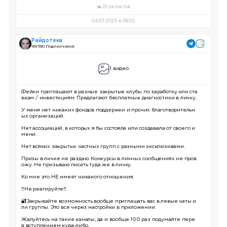
19 репостов
04.07.2025 в 09:02
Райдотека
169 590 Подписчиков
1 видео
Фейки приглашают в разные закрытые клубы по заработку или ста
вкам / инвестициям. Предлагают бесплатные диагностики в личку.
У меня нет никаких фондов поддержки и прочих благотворительн
ых организаций.
Нет ассоциаций, в которых я бы состояла или создавала от своего и
мени.
Нет всяких закрытых частных групп с разными эксклюзивами.
Призы в личке не раздаю. Конкурсы в личных сообщениях не пров
ожу. Не призываю писать туда же в личку.
Ко мне это НЕ имеет никакого отношения.
‼️Не реагируйте‼️
🔐Закрывайте возможность вообще приглашать вас в левые чаты и
ли группы. Это все через настройки в приложении.
Жалуйтесь на такие каналы, да и вообще 100 раз подумайте пере
д вступлением куда-либо.