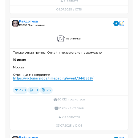
3 репоста
04.07.2025 в 07:16
Райдотека
169 590 Подписчиков
1 картинка
Только очная группа. Онлайн-присутствие невозможно.
19 июля
Москва
Страница мероприятия
https://viktoriaraidos.timepad.ru/event/3446569/
❤ 378
👍 111
🥰 25
20 012 просмотров
12 комментариев
20 репостов
03.07.2025 в 12:04
Райдотека