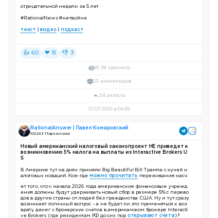
отрицательной недели за 5 лет
#RationalNews
#нетвойне
текст
|
видео
|
подкаст
👍 60
❤ 15
👎 3
19 791 просмотр
23 комментария
34 репоста
07.07.2025 в 04:59
RationalAnswer | Павел Комаровский
102 243 Подписчика
Новый американский налоговый законопроект НЕ приведет к
возникновению 5% налога на выплаты из Interactive Brokers U
S
В Америке тут на днях приняли Big Beautiful Bill Трампа с кучей н
алоговых новаций. Кое-где
можно прочитать
переживания насч
ет того, что с начала 2026 года американские финансовые учрежд
ения должны будут удерживать новый сбор в размере 5% с перево
дов в другие страны от людей без гражданства США. Ну и тут сразу
возникает логичный вопрос – а не будет ли это применяться к воз
врату денег с брокерских счетов в американском брокере Interacti
ve Brokers (где резидентам РФ до сих пор
открывают счета
)?