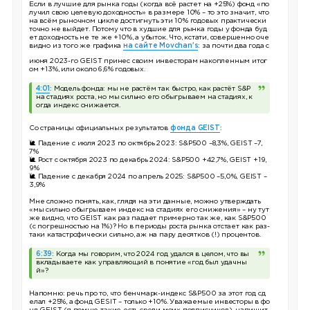
Если в лучшие для рынка годы (когда всё растет на +25%) фонд «по
лучил свою целевую доходность» в размере 10% – то это значит, что
на всём рыночном цикле достигнуть эти 10% годовых практически
точно не выйдет. Потому что в худшие для рынка годы у фонда буд
ет доходность не те же +10%, а убыток. Что, кстати, совершенно оче
видно из того же графика
на сайте Movchan's
: за почти два года с
июня 2023-го GEIST принес своим инвесторам накопленным итог
ом +13%, или около 6,6% годовых.
4:01
: Модель фонда: мы не растём так быстро, как растёт S&P
на стадиях роста, но мы сильно его обыгрываем на стадиях, к
огда индекс снижается.
Со страницы официальных результатов
фонда GEIST
:
🐌 Падение с июля 2023 по октябрь 2023: S&P500 –8,3%, GEIST –7,
7%
🐌 Рост с октября 2023 по декабрь 2024: S&P500 +42,7%, GEIST +19,
9%
🐌 Падение с декабря 2024 по апрель 2025: S&P500 –5,0%, GEIST –
3,9%
Мне сложно понять, как, глядя на эти данные, можно утверждать
«мы сильно обыгрываем индекс на стадиях его снижения» – ну тут
же видно, что GEIST как раз падает примерно так же, как S&P500
(с погрешностью на 1%)? Но в периоды роста рынка отстает как раз-
таки катастрофически сильно, аж на пару десятков (!) процентов.
6:39
: Когда мы говорим, что 2024 год удался в целом, что вы
вкладываете как управляющий в понятие «год был удачны
й»?
Напомню: речь про то, что бенчмарк-индекс S&P500 за этот год сд
елал +25%, а фонд GESIT – только +10%. Уважаемые инвесторы в фо