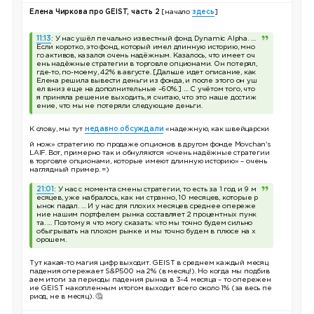
Елена Чиркова про GEIST, часть 2
[начало
здесь
]
11:13
: У нас ушёл печально известный фонд Dynamic Alpha. …
Если коротко, это фонд, который имел длинную историю, мно
го активов, казался очень надёжным. Казалось, что имеет оч
ень надёжные стратегии в торговле опционами. Он потерял,
где-то, по-моему, 42% в августе. [Дальше идет описание, как
Елена решила вывести деньги из фонда, и после этого он уш
ел вниз еще на дополнительные –60%.] … С учётом того, что
я приняла решение выходить, я считаю, что это наше достиж
ение, что мы не потеряли следующие деньги.
К слову, мы тут
недавно обсуждали
«надежную, как швейцарски
й нож» стратегию по продаже опционов в другом фонде Movchan's
LAIF. Вот, примерно так и обнуляются «очень надёжные стратегии
в торговле опционами, которые имеют длинную историю» – очень
наглядный пример. =)
21:01
: У нас с момента смены стратегии, то есть за 1 год и 9 м
есяцев, уже набралось, как ни странно, 10 месяцев, которые р
ынок падал. … И у нас для плохих месяцев среднее опереже
ние нашим портфелем рынка составляет 2 процентных пунк
та. … Поэтому я что могу сказать: что мы точно будем сильно
обыгрывать на плохом рынке и мы точно будем в плюсе на х
орошем.
Тут какая-то магия цифр выходит. GEIST в среднем каждый месяц
падения опережает S&P500 на 2% (в месяц!). Но когда мы подбив
аем итоги за периоды падения рынка в 3–4 месяца – то опережен
ие GEIST накопленным итогом выходит всего около 1% (за весь пе
риод, не в месяц). 🤔