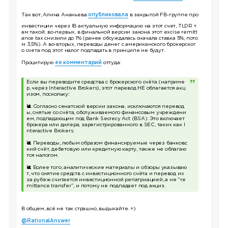
Так вот, Алина Ананьева
опубликовала
в закрытой FB-группе про
инвестиции через IB актуальную информацию на этот счет, TLDR т
ам такой: во-первых, в финальной версии закона этот excise remitt
ance tax снизили до 1% (ранее обсуждалась сначала ставка 5%, пото
м 3,5%). А во-вторых, переводы денег с американского брокерског
о счета под этот налог подпадать в принципе не будут.
Процитирую
ее комментарий
оттуда:
Если вы переводите средства с брокерского счёта (наприме
р, через Interactive Brokers), этот перевод НЕ облагается акц
изом, поскольку:
🐌 Согласно сенатской версии закона, исключаются перевод
ы, снятые со счёта, обслуживаемого финансовым учреждени
ем, подпадающим под Bank Secrecy Act (BSA). Это включает
брокера или дилера, зарегистрированного в SEC, таких как I
nteractive Brokers.
🐌 Переводы, любым образом финансируемые через банковс
кий счёт, дебетовую или кредитную карту, также не облагаю
тся налогом.
🐌 Более того, аналитические материалы и обзоры указываю
т, что снятие средств с инвестиционного счёта и перевод их
за рубеж считается инвестиционной репатриацией, а не “re
mittance transfer”, и потому не подпадает под акциз.
В общем, всё не так страшно, выдыхайте. =)
@RationalAnswer