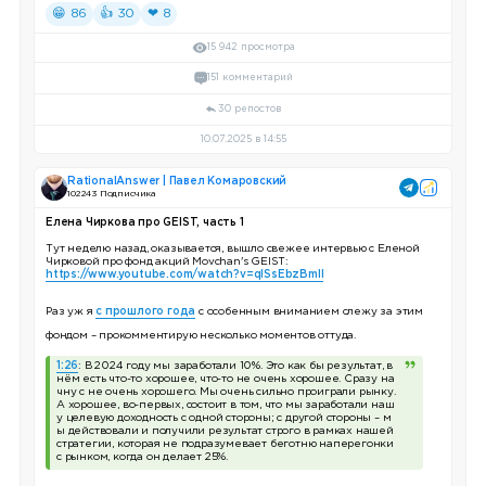
😁 86
👍 30
❤ 8
15 942 просмотра
151 комментарий
30 репостов
10.07.2025 в 14:55
RationalAnswer | Павел Комаровский
102 243 Подписчика
Елена Чиркова про GEIST, часть 1
Тут неделю назад, оказывается, вышло свежее интервью с Еленой
Чирковой про фонд акций Movchan's GEIST:
https://www.youtube.com/watch?v=qlSsEbzBmlI
Раз уж я
с прошлого года
с особенным вниманием слежу за этим
фондом – прокомментирую несколько моментов оттуда.
1:26
: В 2024 году мы заработали 10%. Это как бы результат, в
нём есть что-то хорошее, что-то не очень хорошее. Сразу на
чну с не очень хорошего. Мы очень сильно проиграли рынку.
А хорошее, во-первых, состоит в том, что мы заработали наш
у целевую доходность с одной стороны; с другой стороны – м
ы действовали и получили результат строго в рамках нашей
стратегии, которая не подразумевает беготню наперегонки
с рынком, когда он делает 25%.