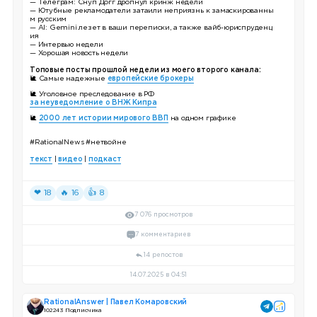
— Телеграм: Снуп Догг дропнул кринж недели
— Ютубные рекламодатели затаили неприязнь к замаскированны
м русским
— AI: Gemini лезет в ваши переписки, а также вайб-юриспруденц
ия
— Интервью недели
— Хорошая новость недели
Топовые посты прошлой недели из моего второго канала:
🐌 Самые надежные
европейские брокеры
🐌 Уголовное преследование в РФ
за неуведомление о ВНЖ Кипра
🐌
2000 лет истории мирового ВВП
на одном графике
#RationalNews
#нетвойне
текст
|
видео
|
подкаст
❤ 18
🔥 16
👍 8
7 076 просмотров
7 комментариев
14 репостов
14.07.2025 в 04:51
RationalAnswer | Павел Комаровский
102 243 Подписчика