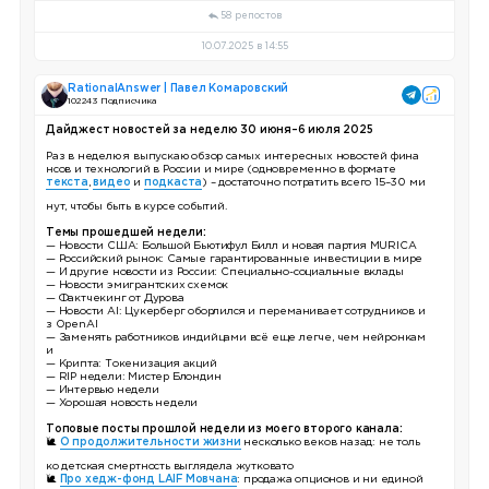
58 репостов
10.07.2025 в 14:55
RationalAnswer | Павел Комаровский
102 243 Подписчика
Дайджест новостей за неделю 30 июня–6 июля 2025
Раз в неделю я выпускаю обзор самых интересных новостей фина
нсов и технологий в России и мире (одновременно в формате
текста
,
видео
и
подкаста
) – достаточно потратить всего 15–30 ми
нут, чтобы быть в курсе событий.
Темы прошедшей недели:
— Новости США: Большой Бьютифул Билл и новая партия MURICA
— Российский рынок: Самые гарантированные инвестиции в мире
— И другие новости из России: Специально-социальные вклады
— Новости эмигрантских схемок
— Фактчекинг от Дурова
— Новости AI: Цукерберг оборлился и переманивает сотрудников и
з OpenAI
— Заменять работников индийцами всё еще легче, чем нейронкам
и
— Крипта: Токенизация акций
— RIP недели: Мистер Блондин
— Интервью недели
— Хорошая новость недели
Топовые посты прошлой недели из моего второго канала:
🐌
О продолжительности жизни
несколько веков назад: не толь
ко детская смертность выглядела жутковато
🐌
Про хедж-фонд LAIF Мовчана
: продажа опционов и ни единой