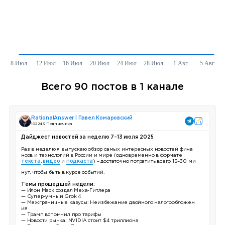
Всего 90 постов в 1 канале
RationalAnswer | Павел Комаровский
102 243 Подписчика
Дайджест новостей за неделю 7–13 июля 2025
Раз в неделю я выпускаю обзор самых интересных новостей фина
нсов и технологий в России и мире (одновременно в формате
текста
,
видео
и
подкаста
) – достаточно потратить всего 15–30 ми
нут, чтобы быть в курсе событий.
Темы прошедшей недели:
— Илон Маск создал Меха-Гитлера
— Супер-умный Grok 4
— Межграничные казусы: Неизбежание двойного налогообложен
ия
— Трамп вспомнил про тарифы
— Новости рынка: NVIDIA стоит $4 триллиона