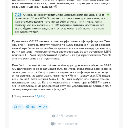
нд GEIST (я помню, такие есть среди моих подписчиков), напишит
е в комментах – вы как, тоже считаете, что по результатам фонда г
од в целом удачный вышел? 🤔
7:28
: Очень важно отметить, что целевая доля фондов, она п
однялась с 80 до 90%. Я считаю, что это тоже достижение, так
как это было достигнуто не за счёт снижения ликвидности.
Потому что мы можем и 100% в фонды загнать, но только есл
и это будет неликвидно и кто-то захочет выйти, мы не смож
ем рассчитаться.
Прикольно, GEIST окончательно морфировал в «фонд фондов». Теп
ерь его инвесторы платят Movchan's 1,25% годовых + 15% от заработ
анной прибыли за то, чтобы их деньги положили в пару десятков д
ругих фондов – которые тоже, в свою очередь, берут условные 1,25%
годовых + 15% от заработанной прибыли (я тут предполагаю, Movch
an's не раскрывает эти данные).
Fun fact: при такой «матрёшечной» структуре комиссий, если S&P5
00 долгосрочно зарабатывает 10%, то чтобы инвесторы в фонд фонд
ов получили хотя бы доходность индекса – эти фонды на конце цеп
очки должны зарабатывать минимум +7% к индексу (т.е. 17% годов
ых и выше). Хотя, может быть, GEIST там выбрал конечные фонды
подешевле просто… Кстати, уважаемые инвесторы в GEIST – вам т
ам на созвонах с УК раскрывают хотя бы усредненные данные по в
ознаграждениям конечных фондов?
[Продолжение
здесь
]
👍 69
😁 46
❤ 29
13 471 просмотр
14 комментариев