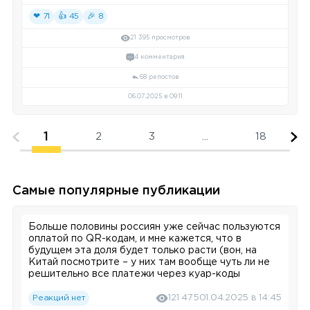
❤ 71
👍 45
🎉 8
21 395 просмотров
4 комментария
68 репостов
06.07.2025 в 09:11
1
2
3
...
18
Самые популярные публикации
Больше половины россиян уже сейчас пользуются
оплатой по QR-кодам, и мне кажется, что в
будущем эта доля будет только расти (вон, на
Китай посмотрите – у них там вообще чуть ли не
решительно все платежи через куар-коды
проходят). По данным ЦБ, объем таких платежей в
России только за 2024 год вырос в два раза и уже
Реакций нет
121 475
01.04.2025 в 14:45
превысил 2,6 трлн рублей.