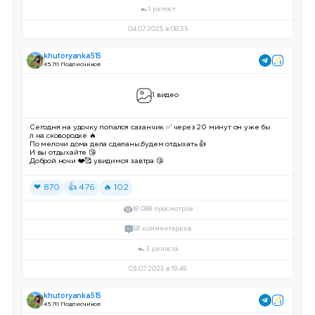
1 репост
04.07.2025 в 08:35
khutoryanka515
45 711 Подписчиков
1 видео
Сегодня на удочку попался сазанчик ✅ через 20 минут он уже бы
л на сковородке 🔥
По мелочи дома дела сделаны,будем отдыхать 👍
И вы отдыхайте 😘
Доброй ночи ❤️🥰 увидимся завтра 😘
❤ 870
👍 476
🔥 102
18 088 просмотров
58 комментариев
3 репоста
03.07.2025 в 19:49
khutoryanka515
45 711 Подписчиков