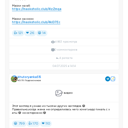
Маски на вб:
https://maskoholic.club/4lzZmqa
Маски на озон:
https://maskoholic.club/4kiD7Ec
👍 121
❤ 26
😁 14
4 863 просмотра
0 комментариев
4 репоста
04.07.2025 в 14:14
khutoryanka515
45 711 Подписчиков
1 видео
Этот взгляд я узнаю из тысячи других взглядов 😂
Правильно,когда жена не определилась чего хочет,надо тикать с х
аты 😂 но осторожно 😂
😁 799
👍 170
❤ 110