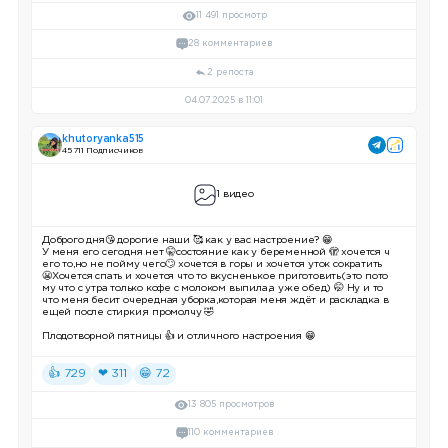
11 491 просмотр
28 комментариев
2 репоста
04.07.2025 в 11:01
khutoryanka515
45 711 Подписчиков
1 видео
Доброго дня😘 дорогие наши 🥰 как у вас настроение? 😁
У меня его сегодня нет 🤫состояние как у беременной 🫣 хочется ч
его то,но не пойму чего🙄 хочется в горы и хочется уток сократить
😬Хочется спать и хочется что то вкусненькое приготовить(это пото
му что с утра только кофе с молоком выпила,а уже обед) 🤭 Ну и то
что меня бесит очередная уборка,которая меня ждёт и раскладка в
ещей после стирки,я промолчу 🤣
Плодотворной пятницы 👍 и отличного настроения 😁
👍 729
❤ 311
😁 72
13 805 просмотров
110 комментариев