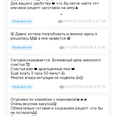
Для вашего удобства ❤️ что бы легче найти тот
или иной рецепт заготовок на зиму🔥
Маринованные огурчики
👇
Реакций нет
29 937
17.06.2025 в 07:28
https://t.me/khutoryanka515/4856
🤫 Давно хотела попробовать и именно здесь я
Солёные огурчики
👇
решилась 🙌😁 а мне нравится 😁
https://t.me/khutoryanka515/10546
Реакций нет
27 429
13.06.2025 в 12:42
Маринованные помидоры
🍅
Сегодня,оказывается, Всемирный день женского
счастья 🥰
https://t.me/khutoryanka515/5246
Счастья вам ❤️ драгоценные мои ❤️
Ещё ехать 3 часа 50 минут 👍
Помидоры с морковной ботвой 👇
Многих вчера интуиция не подвела 👍😉
https://t.me/khutoryanka515/10791
Реакций нет
26 970
11.06.2025 в 07:51
Ядрённые помидоры
🍅
Огурчики по-корейски с морковкой🔥🔥🔥
Очень вкусная закуска😋
https://t.me/khutoryanka515/5523
Обязательно готовим и сохраняем рецепт ,что бы
не потерять🙌