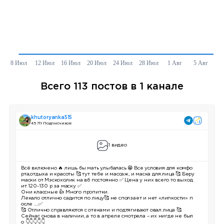
Всего 113 постов в 1 канале
khutoryanka515
45 711 Подписчиков
1 видео
Всё включено 🔥 лишь бы мать улыбалась 😁 Все условия для комфо
рта,отдыха и красоты 🥰 тут тебе и массаж, и маска для лица 🥰 Беру
маски от Мэскохолик на вб постоянно ✅ Цена у них всего то выход
ит 120-130 р за маску ✅
Они классные 👍 Много пропитки.
Лекало отлично садится по лицу🥰 не сползает и нет «липкости» п
осле ….✅
🥰 Отлично справляются с отеками и подтягивают овал лица 🥰
Сейчас снова в наличии, а то в апреле смотрела – их нигде не был
о 👇👇👇👇👇