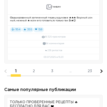
1 видео
Фаршированный запеченный перец в духовке 🔥🔥🔥 Вкусный ,соч
ный, нежный 🔥 если его готовить,то только так 👍🔥😋
👍 1154
🔥 355
❤ 158
19 325 просмотров
54 комментария
129 репостов
03.07.2025 в 15:23
1
2
3
...
23
Самые популярные публикации
ТОЛЬКО ПРОВЕРЕННЫЕ РЕЦЕПТЫ 🔥
БЕСПЛАТНО ДЛЯ ВАС ❤️