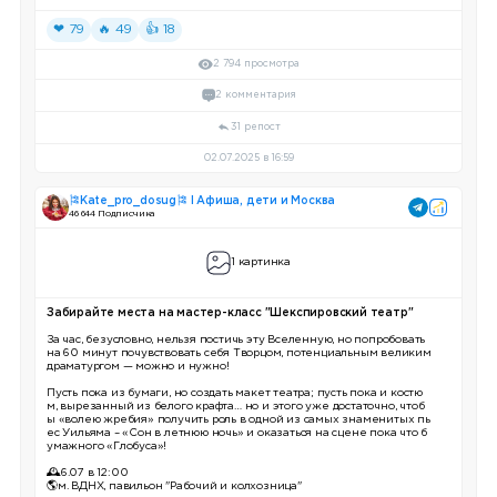
❤ 79
🔥 49
👍 18
2 794 просмотра
2 комментария
31 репост
02.07.2025 в 16:59
🎏Kate_pro_dosug🎏 I Афиша, дети и Москва
46 644 Подписчика
1 картинка
Забирайте места на мастер-класс "Шекспировский театр"
За час, безусловно, нельзя постичь эту Вселенную, но попробовать
на 60 минут почувствовать себя Творцом, потенциальным великим
драматургом — можно и нужно!
Пусть пока из бумаги, но создать макет театра; пусть пока и костю
м, вырезанный из белого крафта… но и этого уже достаточно, чтоб
ы «волею жребия» получить роль в одной из самых знаменитых пь
ес Уильяма – «Сон в летнюю ночь» и оказаться на сцене пока что б
умажного «Глобуса»!
🕰6.07 в 12:00
🌎м. ВДНХ, павильон "Рабочий и колхозница"