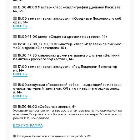
ь», 12+
👉🏼
15:00-18:00 Мастер-класс «Каллиграфия Древней Руси: вяз
ь», 12+
👉🏼
16:00 тематическая экскурсия «Юродивые Покровского соб
ора», 14+
БИЛЕТЫ
👉🏼
16:00-18:00 квест «Секреты древних мастеров», 14+
👉🏼 16:30, 17.00, 17.30, 18.00 мастер-класс «Изразечное письмо:
тайна древней летописи», 10+
👉🏼 16:30, 17:30 кинопоказ документального фильма «Великий
памятник русского зодчества», 14+
👉🏼 17:00 тематическая экскурсия «Под Покровом Богоматер
и», 14+
БИЛЕТЫ
👉🏼 18:00 экскурсия «Покровский собор — выдающийся историк
о-архитектурный памятник XVI в.» от незрячего экскурсовод
а, 14+
БИЛЕТЫ
👉🏼
18:30-19:00 «Соборные звоны», 6+
Услышим основные типы православных звонов на исторической ко
локольне Покровского собора в исполнении звонаря Московского К
ремля И.В. Коновалова.
ВСЯ ПРОГРАММА
🔴 Входные билеты в этот день - со скидкой 50%!