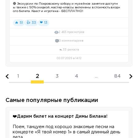
🔴 Экскурсии по Покровскому собору и музейное занятие доступн
ы также с 50% скидкой, мастер-классы включены в стоимость входн
ого билета. Квест и игротека - БЕСПЛАТНО!
🔥 51
👍 33
❤ 13
2 465 просмотров
0 комментариев
33 репоста
02.07.2025 в 14:12
2
1
3
4
...
84
Самые популярные публикации
❤️
Дарим билет на концерт Димы Билана!
Поем, танцуем под хорошо знакомые песни на
концерте «Я твой номер 1» в самый длинный день
лета.