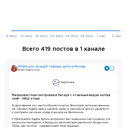
Всего 419 постов в 1 канале
🎏Kate_pro_dosug🎏 I Афиша, дети и Москва
46 644 Подписчика
1 картинка
Малоизвестная смотровая в Питере с отличным видом на Нев
ский - НАШ отзыв
В свое время это место обошло многие блоги для путешественник
ов. Однако людей здесь крайне мало, а прохожие внизу удивленн
о смотрели на меня, когда я вышла на балкончик.
👉Фотосалон Карла Буллы встречает вас коваными лестницами, ста
ринными камерами и большим количеством растений. Вход стоит
350р, как по мне - недорого для этой локации.