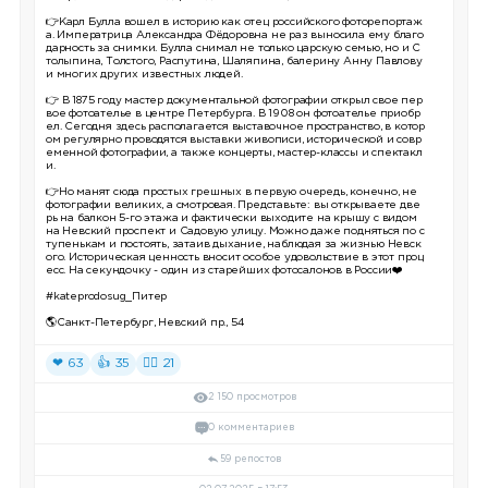
👉Карл Булла вошел в историю как отец российского фоторепортаж
а. Императрица Александра Фёдоровна не раз выносила ему благо
дарность за снимки. Булла снимал не только царскую семью, но и С
толыпина, Толстого, Распутина, Шаляпина, балерину Анну Павлову
и многих других известных людей.
👉 В 1875 году мастер документальной фотографии открыл свое пер
вое фотоателье в центре Петербурга. В 1908 он фотоателье приобр
ел. Сегодня здесь располагается выставочное пространство, в котор
ом регулярно проводятся выставки живописи, исторической и совр
еменной фотографии, а также концерты, мастер-классы и спектакл
и.
👉Но манят сюда простых грешных в первую очередь, конечно, не
фотографии великих, а смотровая. Представьте: вы открываете две
рь на балкон 5-го этажа и фактически выходите на крышу с видом
на Невский проспект и Садовую улицу. Можно даже подняться по с
тупенькам и постоять, затаив дыхание, наблюдая за жизнью Невск
ого. Историческая ценность вносит особое удовольствие в этот проц
есс. На секундочку - один из старейших фотосалонов в России❤️
#kateprodosug_Питер
🌎Санкт-Петербург, Невский пр., 54
❤ 63
👍 35
❤‍🔥 21
2 150 просмотров
0 комментариев
59 репостов