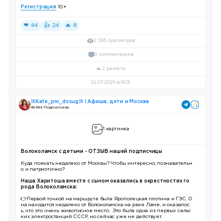
Регистрация
10+
❤ 44
👍 24
🔥 8
2 395 просмотров
0 комментариев
2 репоста
02.07.2025 в 16:01
🎏Kate_pro_dosug🎏 I Афиша, дети и Москва
46 644 Подписчика
1 картинка
Волоколамск с детьми - ОТЗЫВ нашей подписчицы
Куда поехать недалеко от Москвы? Чтобы интересно, познавательн
о и патриотично?
Наша Харитоша вместе с сыном оказались в окрестностях го
рода Волоколамска:
👉Первой точкой на маршруте была Ярополецкая плотина и ГЭС. О
на находится недалеко от Волоколамска на реке Ламе, и оказалос
ь, что это очень живописное место. Это была одна из первых сельс
ких электростанций СССР, но сейчас уже не действует.