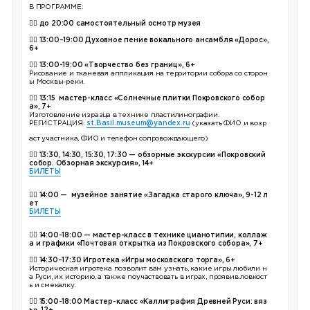
В ПРОГРАММЕ:
👉🏼
до
20:00 самостоятельный осмотр музея
👉🏼
13:00–19:00 Духовное пение вокального ансамбля «Дорос»,
6+
👉🏼
13:00-19:00 «Творчество без границ», 6+
Рисование и тканевая аппликация на территории собора со сторон
ы Москвы-реки.
👉🏼 13:15 мастер-класс «Солнечные плитки Покровского собор
а», 7+
Изготовление изразца в технике пластилинографии.
РЕГИСТРАЦИЯ:
st.Basil.museum@yandex.ru
(указать ФИО и возр
аст участника, ФИО и телефон сопровождающего)
👉🏼 13:30, 14:30, 15:30, 17:30 — обзорные экскурсии «Покровский
собор. Обзорная экскурсия», 14+
БИЛЕТЫ
👉🏼 14:00 — музейное занятие «Загадка старого ключа», 9-12 л
ет
БИЛЕТЫ
👉🏼
14:00-18:00 — мастер-класс в технике цианотипии, коллаж
а и графики «Почтовая открытка из Покровского собора», 7+
👉🏼
14:30–17:30 Игротека «Игры московского торга», 6+
Историческая игротека позволит вам узнать, какие игры любили н
а Руси, их историю, а также поучаствовать в играх, проявив ловкост
ь и смекалку.
👉🏼
15:00-18:00 Мастер-класс «Каллиграфия Древней Руси: вяз