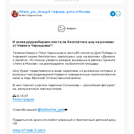
02.07.2025 в 17:53
🎏Kate_pro_dosug🎏 I Афиша, дети и Москва
46 644 Подписчика
1 видео
И снова рррразбираем места на бесплатное шоу на роликах
от Навки и Чернышева!!!
Татьяна Навка и Петр Чернышев в честь 80-летия со Дня Победы о
ткрывают серию бесплатных зрелищных шоу на роликах «Дневни
к памяти». Их можно увидеть каждые выходные в рамках проекта
«Лето в Москве» на роллердроме на Болотной площади.
Шоу будет представлено в виде зарисовок из дневника, которые р
асскажут про выдающиеся подвиги, совершенные соотечественни
ками в годы Великой Отечественной войны.
В нем примет участие Аделина Сотникова — российская фигурист
ка, заслуженный мастер спорта.
🕰12-13.07
Регистрация
Спасибо нашей
@katherina_gam
❤️
Поддать огня, всем кто любит классный и бесплатный детский досу
г😉
НАШ ОТЗЫВ О ШОУ