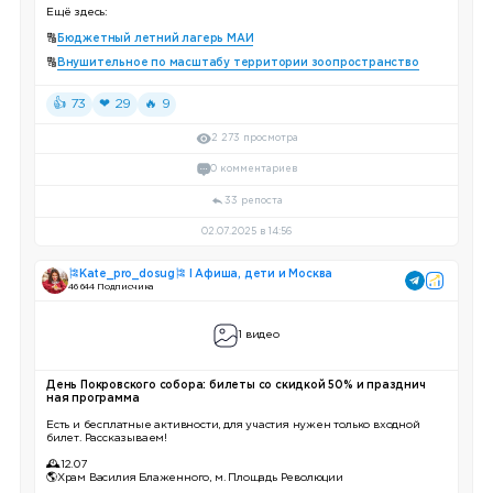
Ещё здесь:
🔠
Бюджетный летний лагерь МАИ
🔠
Внушительное по масштабу территории зоопространство
👍 73
❤ 29
🔥 9
2 273 просмотра
0 комментариев
33 репоста
02.07.2025 в 14:56
🎏Kate_pro_dosug🎏 I Афиша, дети и Москва
46 644 Подписчика
1 видео
День Покровского собора: билеты со скидкой 50% и празднич
ная программа
Есть и бесплатные активности, для участия нужен только входной
билет. Рассказываем!
🕰12.07
🌎Храм Василия Блаженного, м. Площадь Революции