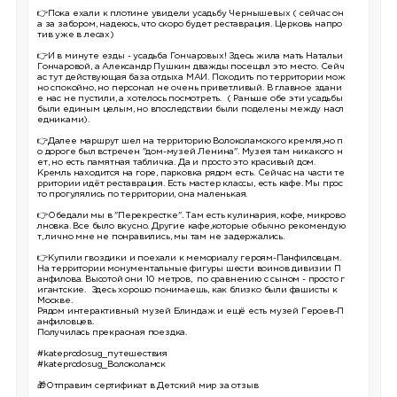
👉Пока ехали к плотине увидели усадьбу Чернышевых ( сейчас он
а за забором, надеюсь, что скоро будет реставрация. Церковь напро
тив уже в лесах)
👉И в минуте езды - усадьба Гончаровых! Здесь жила мать Натальи
Гончаровой, а Александр Пушкин дважды посещал это место. Сейч
ас тут действующая база отдыха МАИ. Походить по территории мож
но спокойно, но персонал не очень приветливый. В главное здани
е нас не пустили, а хотелось посмотреть. ( Раньше обе эти усадьбы
были единым целым, но впоследствии были поделены между насл
едниками).
👉Далее маршрут шел на территорию Волоколамского кремля,но п
о дороге был встречен "дом-музей Ленина". Музея там никакого н
ет, но есть памятная табличка. Да и просто это красивый дом.
Кремль находится на горе, парковка рядом есть. Сейчас на части те
рритории идёт реставрация. Есть мастер классы, есть кафе. Мы прос
то прогулялись по территории, она маленькая.
👉Обедали мы в "Перекрестке". Там есть кулинария, кофе, микрово
лновка. Все было вкусно. Другие кафе,которые обычно рекомендую
т, лично мне не понравились, мы там не задержались.
👉Купили гвоздики и поехали к мемориалу героям-Панфиловцам.
На территории монументальные фигуры шести воинов дивизии П
анфилова. Высотой они 10 метров, по сравнению с сыном - просто г
игантские. Здесь хорошо понимаешь, как близко были фашисты к
Москве.
Рядом интерактивный музей Блиндаж и ещё есть музей Героев-П
анфиловцев.
Получилась прекрасная поездка.
#kateprodosug_путешествия
#kateprodosug_Волоколамск
🎁
Отправим сертификат в Детский мир за отзыв