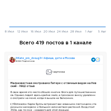
Всего 419 постов в 1 канале
🎏Kate_pro_dosug🎏 I Афиша, дети и Москва
46 644 Подписчика
1 картинка
Малоизвестная смотровая в Питере с отличным видом на Нев
ский - НАШ отзыв
В свое время это место обошло многие блоги для путешественник
ов. Однако людей здесь крайне мало, а прохожие внизу удивленн
о смотрели на меня, когда я вышла на балкончик.
👉Фотосалон Карла Буллы встречает вас коваными лестницами, ста
ринными камерами и большим количеством растений. Вход стоит
350р, как по мне - недорого для этой локации.