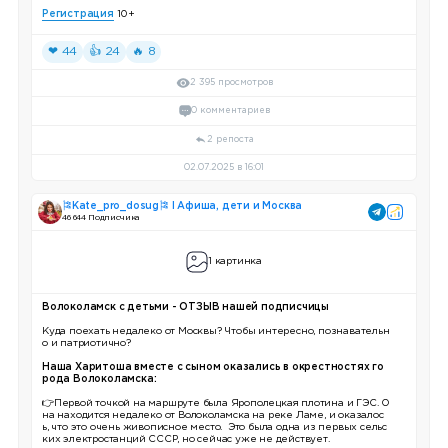
Регистрация
10+
❤ 44
👍 24
🔥 8
2 395 просмотров
0 комментариев
2 репоста
02.07.2025 в 16:01
🎏Kate_pro_dosug🎏 I Афиша, дети и Москва
46 644 Подписчика
1 картинка
Волоколамск с детьми - ОТЗЫВ нашей подписчицы
Куда поехать недалеко от Москвы? Чтобы интересно, познавательн
о и патриотично?
Наша Харитоша вместе с сыном оказались в окрестностях го
рода Волоколамска:
👉Первой точкой на маршруте была Ярополецкая плотина и ГЭС. О
на находится недалеко от Волоколамска на реке Ламе, и оказалос
ь, что это очень живописное место. Это была одна из первых сельс
ких электростанций СССР, но сейчас уже не действует.