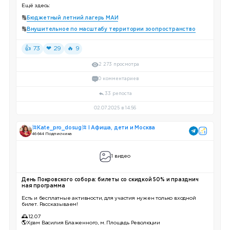
Ещё здесь:
🔠
Бюджетный летний лагерь МАИ
🔠
Внушительное по масштабу территории зоопространство
👍 73
❤ 29
🔥 9
2 273 просмотра
0 комментариев
33 репоста
02.07.2025 в 14:56
🎏Kate_pro_dosug🎏 I Афиша, дети и Москва
46 644 Подписчика
1 видео
День Покровского собора: билеты со скидкой 50% и празднич
ная программа
Есть и бесплатные активности, для участия нужен только входной
билет. Рассказываем!
🕰12.07
🌎Храм Василия Блаженного, м. Площадь Революции