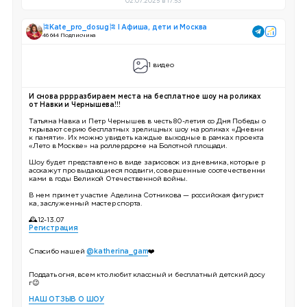
02.07.2025 в 17:53
🎏Kate_pro_dosug🎏 I Афиша, дети и Москва
46 644 Подписчика
1 видео
И снова рррразбираем места на бесплатное шоу на роликах
от Навки и Чернышева!!!
Татьяна Навка и Петр Чернышев в честь 80-летия со Дня Победы о
ткрывают серию бесплатных зрелищных шоу на роликах «Дневни
к памяти». Их можно увидеть каждые выходные в рамках проекта
«Лето в Москве» на роллердроме на Болотной площади.
Шоу будет представлено в виде зарисовок из дневника, которые р
асскажут про выдающиеся подвиги, совершенные соотечественни
ками в годы Великой Отечественной войны.
В нем примет участие Аделина Сотникова — российская фигурист
ка, заслуженный мастер спорта.
🕰12-13.07
Регистрация
Спасибо нашей
@katherina_gam
❤️
Поддать огня, всем кто любит классный и бесплатный детский досу
г😉
НАШ ОТЗЫВ О ШОУ