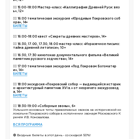
ь», 12+
👉🏼
15:00-18:00 Мастер-класс «Каллиграфия Древней Руси: вяз
ь», 12+
👉🏼
16:00 тематическая экскурсия «Юродивые Покровского соб
ора», 14+
БИЛЕТЫ
👉🏼
16:00-18:00 квест «Секреты древних мастеров», 14+
👉🏼 16:30, 17.00, 17.30, 18.00 мастер-класс «Изразечное письмо:
тайна древней летописи», 10+
👉🏼 16:30, 17:30 кинопоказ документального фильма «Великий
памятник русского зодчества», 14+
👉🏼 17:00 тематическая экскурсия «Под Покровом Богоматер
и», 14+
БИЛЕТЫ
👉🏼 18:00 экскурсия «Покровский собор — выдающийся историк
о-архитектурный памятник XVI в.» от незрячего экскурсовод
а, 14+
БИЛЕТЫ
👉🏼
18:30-19:00 «Соборные звоны», 6+
Услышим основные типы православных звонов на исторической ко
локольне Покровского собора в исполнении звонаря Московского К
ремля И.В. Коновалова.
ВСЯ ПРОГРАММА
🔴 Входные билеты в этот день - со скидкой 50%!