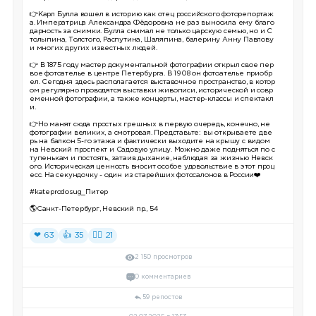
👉Карл Булла вошел в историю как отец российского фоторепортаж
а. Императрица Александра Фёдоровна не раз выносила ему благо
дарность за снимки. Булла снимал не только царскую семью, но и С
толыпина, Толстого, Распутина, Шаляпина, балерину Анну Павлову
и многих других известных людей.
👉 В 1875 году мастер документальной фотографии открыл свое пер
вое фотоателье в центре Петербурга. В 1908 он фотоателье приобр
ел. Сегодня здесь располагается выставочное пространство, в котор
ом регулярно проводятся выставки живописи, исторической и совр
еменной фотографии, а также концерты, мастер-классы и спектакл
и.
👉Но манят сюда простых грешных в первую очередь, конечно, не
фотографии великих, а смотровая. Представьте: вы открываете две
рь на балкон 5-го этажа и фактически выходите на крышу с видом
на Невский проспект и Садовую улицу. Можно даже подняться по с
тупенькам и постоять, затаив дыхание, наблюдая за жизнью Невск
ого. Историческая ценность вносит особое удовольствие в этот проц
есс. На секундочку - один из старейших фотосалонов в России❤️
#kateprodosug_Питер
🌎Санкт-Петербург, Невский пр., 54
❤ 63
👍 35
❤‍🔥 21
2 150 просмотров
0 комментариев
59 репостов