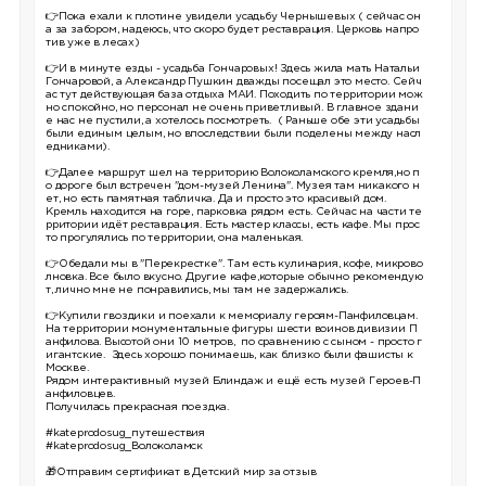
👉Пока ехали к плотине увидели усадьбу Чернышевых ( сейчас он
а за забором, надеюсь, что скоро будет реставрация. Церковь напро
тив уже в лесах)
👉И в минуте езды - усадьба Гончаровых! Здесь жила мать Натальи
Гончаровой, а Александр Пушкин дважды посещал это место. Сейч
ас тут действующая база отдыха МАИ. Походить по территории мож
но спокойно, но персонал не очень приветливый. В главное здани
е нас не пустили, а хотелось посмотреть. ( Раньше обе эти усадьбы
были единым целым, но впоследствии были поделены между насл
едниками).
👉Далее маршрут шел на территорию Волоколамского кремля,но п
о дороге был встречен "дом-музей Ленина". Музея там никакого н
ет, но есть памятная табличка. Да и просто это красивый дом.
Кремль находится на горе, парковка рядом есть. Сейчас на части те
рритории идёт реставрация. Есть мастер классы, есть кафе. Мы прос
то прогулялись по территории, она маленькая.
👉Обедали мы в "Перекрестке". Там есть кулинария, кофе, микрово
лновка. Все было вкусно. Другие кафе,которые обычно рекомендую
т, лично мне не понравились, мы там не задержались.
👉Купили гвоздики и поехали к мемориалу героям-Панфиловцам.
На территории монументальные фигуры шести воинов дивизии П
анфилова. Высотой они 10 метров, по сравнению с сыном - просто г
игантские. Здесь хорошо понимаешь, как близко были фашисты к
Москве.
Рядом интерактивный музей Блиндаж и ещё есть музей Героев-П
анфиловцев.
Получилась прекрасная поездка.
#kateprodosug_путешествия
#kateprodosug_Волоколамск
🎁
Отправим сертификат в Детский мир за отзыв