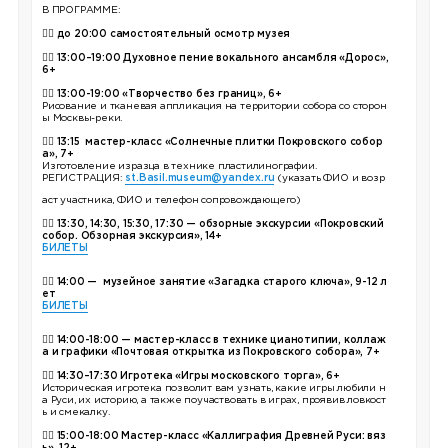
В ПРОГРАММЕ:
👉🏼
до
20:00 самостоятельный осмотр музея
👉🏼
13:00–19:00 Духовное пение вокального ансамбля «Дорос»,
6+
👉🏼
13:00-19:00 «Творчество без границ», 6+
Рисование и тканевая аппликация на территории собора со сторон
ы Москвы-реки.
👉🏼 13:15 мастер-класс «Солнечные плитки Покровского собор
а», 7+
Изготовление изразца в технике пластилинографии.
РЕГИСТРАЦИЯ:
st.Basil.museum@yandex.ru
(указать ФИО и возр
аст участника, ФИО и телефон сопровождающего)
👉🏼 13:30, 14:30, 15:30, 17:30 — обзорные экскурсии «Покровский
собор. Обзорная экскурсия», 14+
БИЛЕТЫ
👉🏼 14:00 — музейное занятие «Загадка старого ключа», 9-12 л
ет
БИЛЕТЫ
👉🏼
14:00-18:00 — мастер-класс в технике цианотипии, коллаж
а и графики «Почтовая открытка из Покровского собора», 7+
👉🏼
14:30–17:30 Игротека «Игры московского торга», 6+
Историческая игротека позволит вам узнать, какие игры любили н
а Руси, их историю, а также поучаствовать в играх, проявив ловкост
ь и смекалку.
👉🏼
15:00-18:00 Мастер-класс «Каллиграфия Древней Руси: вяз