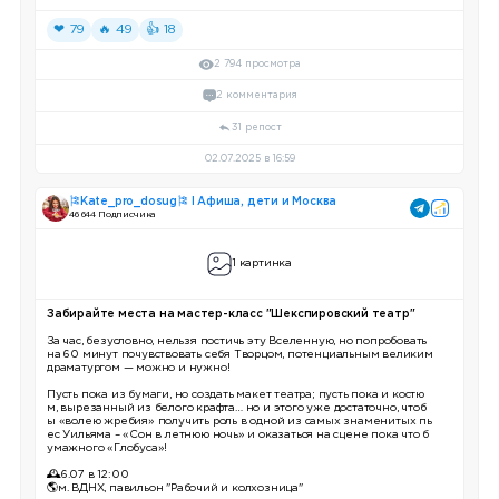
❤ 79
🔥 49
👍 18
2 794 просмотра
2 комментария
31 репост
02.07.2025 в 16:59
🎏Kate_pro_dosug🎏 I Афиша, дети и Москва
46 644 Подписчика
1 картинка
Забирайте места на мастер-класс "Шекспировский театр"
За час, безусловно, нельзя постичь эту Вселенную, но попробовать
на 60 минут почувствовать себя Творцом, потенциальным великим
драматургом — можно и нужно!
Пусть пока из бумаги, но создать макет театра; пусть пока и костю
м, вырезанный из белого крафта… но и этого уже достаточно, чтоб
ы «волею жребия» получить роль в одной из самых знаменитых пь
ес Уильяма – «Сон в летнюю ночь» и оказаться на сцене пока что б
умажного «Глобуса»!
🕰6.07 в 12:00
🌎м. ВДНХ, павильон "Рабочий и колхозница"