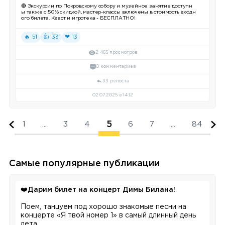
🔴 Экскурсии по Покровскому собору и музейное занятие доступн
ы также с 50% скидкой, мастер-классы включены в стоимость входн
ого билета. Квест и игротека - БЕСПЛАТНО!
🔥 51
👍 33
❤ 13
2 465 просмотров
0 комментариев
33 репоста
02.07.2025 в 14:12
5
1
...
3
4
6
7
...
84
Самые популярные публикации
❤️
Дарим билет на концерт Димы Билана!
Поем, танцуем под хорошо знакомые песни на
концерте «Я твой номер 1» в самый длинный день
лета.