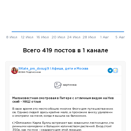
Всего 419 постов в 1 канале
🎏Kate_pro_dosug🎏 I Афиша, дети и Москва
46 644 Подписчика
1 картинка
Малоизвестная смотровая в Питере с отличным видом на Нев
ский - НАШ отзыв
В свое время это место обошло многие блоги для путешественник
ов. Однако людей здесь крайне мало, а прохожие внизу удивленн
о смотрели на меня, когда я вышла на балкончик.
👉Фотосалон Карла Буллы встречает вас коваными лестницами, ста
ринными камерами и большим количеством растений. Вход стоит
350р, как по мне - недорого для этой локации.