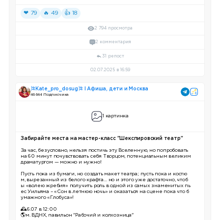
❤ 79
🔥 49
👍 18
2 794 просмотра
2 комментария
31 репост
02.07.2025 в 16:59
🎏Kate_pro_dosug🎏 I Афиша, дети и Москва
46 644 Подписчика
1 картинка
Забирайте места на мастер-класс "Шекспировский театр"
За час, безусловно, нельзя постичь эту Вселенную, но попробовать
на 60 минут почувствовать себя Творцом, потенциальным великим
драматургом — можно и нужно!
Пусть пока из бумаги, но создать макет театра; пусть пока и костю
м, вырезанный из белого крафта… но и этого уже достаточно, чтоб
ы «волею жребия» получить роль в одной из самых знаменитых пь
ес Уильяма – «Сон в летнюю ночь» и оказаться на сцене пока что б
умажного «Глобуса»!
🕰6.07 в 12:00
🌎м. ВДНХ, павильон "Рабочий и колхозница"