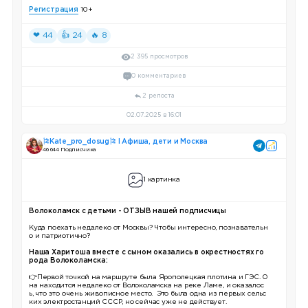
Регистрация
10+
❤ 44
👍 24
🔥 8
2 395 просмотров
0 комментариев
2 репоста
02.07.2025 в 16:01
🎏Kate_pro_dosug🎏 I Афиша, дети и Москва
46 644 Подписчика
1 картинка
Волоколамск с детьми - ОТЗЫВ нашей подписчицы
Куда поехать недалеко от Москвы? Чтобы интересно, познавательн
о и патриотично?
Наша Харитоша вместе с сыном оказались в окрестностях го
рода Волоколамска:
👉Первой точкой на маршруте была Ярополецкая плотина и ГЭС. О
на находится недалеко от Волоколамска на реке Ламе, и оказалос
ь, что это очень живописное место. Это была одна из первых сельс
ких электростанций СССР, но сейчас уже не действует.