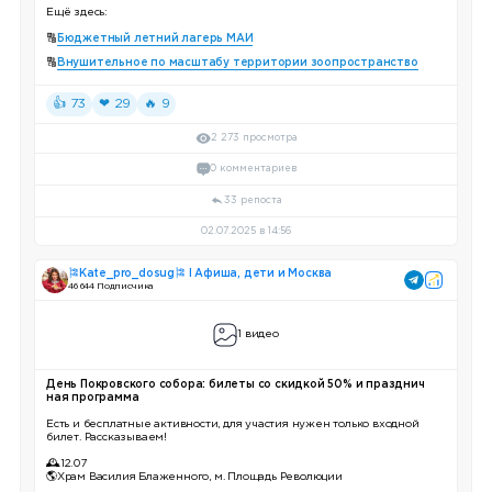
Ещё здесь:
🔠
Бюджетный летний лагерь МАИ
🔠
Внушительное по масштабу территории зоопространство
👍 73
❤ 29
🔥 9
2 273 просмотра
0 комментариев
33 репоста
02.07.2025 в 14:56
🎏Kate_pro_dosug🎏 I Афиша, дети и Москва
46 644 Подписчика
1 видео
День Покровского собора: билеты со скидкой 50% и празднич
ная программа
Есть и бесплатные активности, для участия нужен только входной
билет. Рассказываем!
🕰12.07
🌎Храм Василия Блаженного, м. Площадь Революции