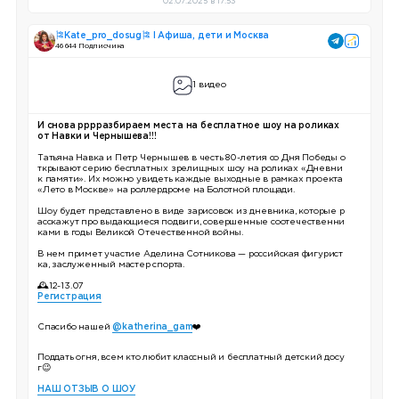
02.07.2025 в 17:53
🎏Kate_pro_dosug🎏 I Афиша, дети и Москва
46 644 Подписчика
1 видео
И снова рррразбираем места на бесплатное шоу на роликах
от Навки и Чернышева!!!
Татьяна Навка и Петр Чернышев в честь 80-летия со Дня Победы о
ткрывают серию бесплатных зрелищных шоу на роликах «Дневни
к памяти». Их можно увидеть каждые выходные в рамках проекта
«Лето в Москве» на роллердроме на Болотной площади.
Шоу будет представлено в виде зарисовок из дневника, которые р
асскажут про выдающиеся подвиги, совершенные соотечественни
ками в годы Великой Отечественной войны.
В нем примет участие Аделина Сотникова — российская фигурист
ка, заслуженный мастер спорта.
🕰12-13.07
Регистрация
Спасибо нашей
@katherina_gam
❤️
Поддать огня, всем кто любит классный и бесплатный детский досу
г😉
НАШ ОТЗЫВ О ШОУ