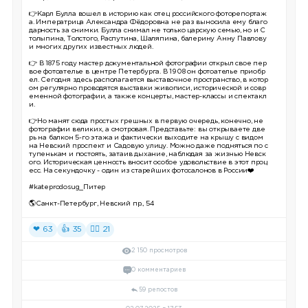
👉Карл Булла вошел в историю как отец российского фоторепортаж
а. Императрица Александра Фёдоровна не раз выносила ему благо
дарность за снимки. Булла снимал не только царскую семью, но и С
толыпина, Толстого, Распутина, Шаляпина, балерину Анну Павлову
и многих других известных людей.
👉 В 1875 году мастер документальной фотографии открыл свое пер
вое фотоателье в центре Петербурга. В 1908 он фотоателье приобр
ел. Сегодня здесь располагается выставочное пространство, в котор
ом регулярно проводятся выставки живописи, исторической и совр
еменной фотографии, а также концерты, мастер-классы и спектакл
и.
👉Но манят сюда простых грешных в первую очередь, конечно, не
фотографии великих, а смотровая. Представьте: вы открываете две
рь на балкон 5-го этажа и фактически выходите на крышу с видом
на Невский проспект и Садовую улицу. Можно даже подняться по с
тупенькам и постоять, затаив дыхание, наблюдая за жизнью Невск
ого. Историческая ценность вносит особое удовольствие в этот проц
есс. На секундочку - один из старейших фотосалонов в России❤️
#kateprodosug_Питер
🌎Санкт-Петербург, Невский пр., 54
❤ 63
👍 35
❤‍🔥 21
2 150 просмотров
0 комментариев
59 репостов