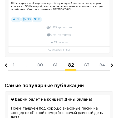
🔴 Экскурсии по Покровскому собору и музейное занятие доступн
ы также с 50% скидкой, мастер-классы включены в стоимость входн
ого билета. Квест и игротека - БЕСПЛАТНО!
🔥 51
👍 33
❤ 13
2 465 просмотров
0 комментариев
33 репоста
02.07.2025 в 14:12
82
1
...
80
81
83
84
Самые популярные публикации
❤️
Дарим билет на концерт Димы Билана!
Поем, танцуем под хорошо знакомые песни на
концерте «Я твой номер 1» в самый длинный день
лета.