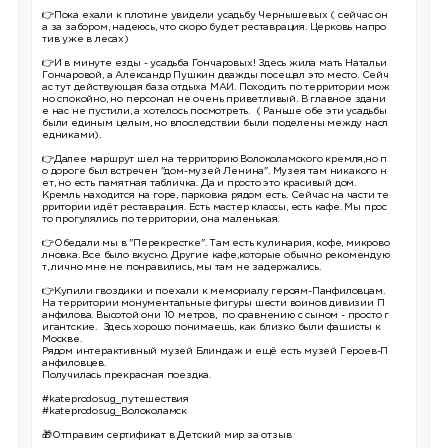
👉Пока ехали к плотине увидели усадьбу Чернышевых ( сейчас он
а за забором, надеюсь, что скоро будет реставрация. Церковь напро
тив уже в лесах)
👉И в минуте езды - усадьба Гончаровых! Здесь жила мать Натальи
Гончаровой, а Александр Пушкин дважды посещал это место. Сейч
ас тут действующая база отдыха МАИ. Походить по территории мож
но спокойно, но персонал не очень приветливый. В главное здани
е нас не пустили, а хотелось посмотреть. ( Раньше обе эти усадьбы
были единым целым, но впоследствии были поделены между насл
едниками).
👉Далее маршрут шел на территорию Волоколамского кремля,но п
о дороге был встречен "дом-музей Ленина". Музея там никакого н
ет, но есть памятная табличка. Да и просто это красивый дом.
Кремль находится на горе, парковка рядом есть. Сейчас на части те
рритории идёт реставрация. Есть мастер классы, есть кафе. Мы прос
то прогулялись по территории, она маленькая.
👉Обедали мы в "Перекрестке". Там есть кулинария, кофе, микрово
лновка. Все было вкусно. Другие кафе,которые обычно рекомендую
т, лично мне не понравились, мы там не задержались.
👉Купили гвоздики и поехали к мемориалу героям-Панфиловцам.
На территории монументальные фигуры шести воинов дивизии П
анфилова. Высотой они 10 метров, по сравнению с сыном - просто г
игантские. Здесь хорошо понимаешь, как близко были фашисты к
Москве.
Рядом интерактивный музей Блиндаж и ещё есть музей Героев-П
анфиловцев.
Получилась прекрасная поездка.
#kateprodosug_путешествия
#kateprodosug_Волоколамск
🎁
Отправим сертификат в Детский мир за отзыв