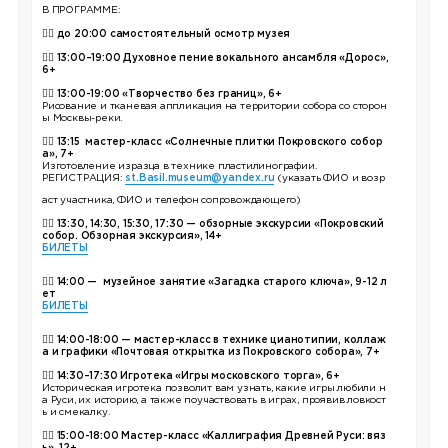
В ПРОГРАММЕ:
👉🏼
до
20:00 самостоятельный осмотр музея
👉🏼
13:00–19:00 Духовное пение вокального ансамбля «Дорос»,
6+
👉🏼
13:00-19:00 «Творчество без границ», 6+
Рисование и тканевая аппликация на территории собора со сторон
ы Москвы-реки.
👉🏼 13:15 мастер-класс «Солнечные плитки Покровского собор
а», 7+
Изготовление изразца в технике пластилинографии.
РЕГИСТРАЦИЯ:
st.Basil.museum@yandex.ru
(указать ФИО и возр
аст участника, ФИО и телефон сопровождающего)
👉🏼 13:30, 14:30, 15:30, 17:30 — обзорные экскурсии «Покровский
собор. Обзорная экскурсия», 14+
БИЛЕТЫ
👉🏼 14:00 — музейное занятие «Загадка старого ключа», 9-12 л
ет
БИЛЕТЫ
👉🏼
14:00-18:00 — мастер-класс в технике цианотипии, коллаж
а и графики «Почтовая открытка из Покровского собора», 7+
👉🏼
14:30–17:30 Игротека «Игры московского торга», 6+
Историческая игротека позволит вам узнать, какие игры любили н
а Руси, их историю, а также поучаствовать в играх, проявив ловкост
ь и смекалку.
👉🏼
15:00-18:00 Мастер-класс «Каллиграфия Древней Руси: вяз