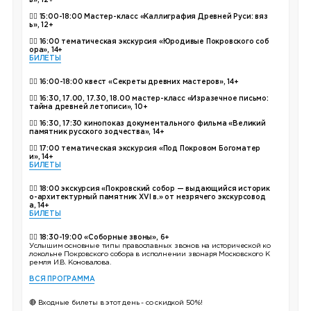
ь», 12+
👉🏼
15:00-18:00 Мастер-класс «Каллиграфия Древней Руси: вяз
ь», 12+
👉🏼
16:00 тематическая экскурсия «Юродивые Покровского соб
ора», 14+
БИЛЕТЫ
👉🏼
16:00-18:00 квест «Секреты древних мастеров», 14+
👉🏼 16:30, 17.00, 17.30, 18.00 мастер-класс «Изразечное письмо:
тайна древней летописи», 10+
👉🏼 16:30, 17:30 кинопоказ документального фильма «Великий
памятник русского зодчества», 14+
👉🏼 17:00 тематическая экскурсия «Под Покровом Богоматер
и», 14+
БИЛЕТЫ
👉🏼 18:00 экскурсия «Покровский собор — выдающийся историк
о-архитектурный памятник XVI в.» от незрячего экскурсовод
а, 14+
БИЛЕТЫ
👉🏼
18:30-19:00 «Соборные звоны», 6+
Услышим основные типы православных звонов на исторической ко
локольне Покровского собора в исполнении звонаря Московского К
ремля И.В. Коновалова.
ВСЯ ПРОГРАММА
🔴 Входные билеты в этот день - со скидкой 50%!