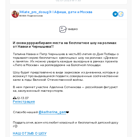
02.07.2025 в 17:53
🎏Kate_pro_dosug🎏 I Афиша, дети и Москва
46 644 Подписчика
1 видео
И снова рррразбираем места на бесплатное шоу на роликах
от Навки и Чернышева!!!
Татьяна Навка и Петр Чернышев в честь 80-летия со Дня Победы о
ткрывают серию бесплатных зрелищных шоу на роликах «Дневни
к памяти». Их можно увидеть каждые выходные в рамках проекта
«Лето в Москве» на роллердроме на Болотной площади.
Шоу будет представлено в виде зарисовок из дневника, которые р
асскажут про выдающиеся подвиги, совершенные соотечественни
ками в годы Великой Отечественной войны.
В нем примет участие Аделина Сотникова — российская фигурист
ка, заслуженный мастер спорта.
🕰12-13.07
Регистрация
Спасибо нашей
@katherina_gam
❤️
Поддать огня, всем кто любит классный и бесплатный детский досу
г😉
НАШ ОТЗЫВ О ШОУ