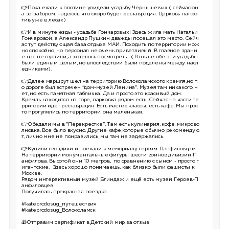
👉Пока ехали к плотине увидели усадьбу Чернышевых ( сейчас он
а за забором, надеюсь, что скоро будет реставрация. Церковь напро
тив уже в лесах)
👉И в минуте езды - усадьба Гончаровых! Здесь жила мать Натальи
Гончаровой, а Александр Пушкин дважды посещал это место. Сейч
ас тут действующая база отдыха МАИ. Походить по территории мож
но спокойно, но персонал не очень приветливый. В главное здани
е нас не пустили, а хотелось посмотреть. ( Раньше обе эти усадьбы
были единым целым, но впоследствии были поделены между насл
едниками).
👉Далее маршрут шел на территорию Волоколамского кремля,но п
о дороге был встречен "дом-музей Ленина". Музея там никакого н
ет, но есть памятная табличка. Да и просто это красивый дом.
Кремль находится на горе, парковка рядом есть. Сейчас на части те
рритории идёт реставрация. Есть мастер классы, есть кафе. Мы прос
то прогулялись по территории, она маленькая.
👉Обедали мы в "Перекрестке". Там есть кулинария, кофе, микрово
лновка. Все было вкусно. Другие кафе,которые обычно рекомендую
т, лично мне не понравились, мы там не задержались.
👉Купили гвоздики и поехали к мемориалу героям-Панфиловцам.
На территории монументальные фигуры шести воинов дивизии П
анфилова. Высотой они 10 метров, по сравнению с сыном - просто г
игантские. Здесь хорошо понимаешь, как близко были фашисты к
Москве.
Рядом интерактивный музей Блиндаж и ещё есть музей Героев-П
анфиловцев.
Получилась прекрасная поездка.
#kateprodosug_путешествия
#kateprodosug_Волоколамск
🎁
Отправим сертификат в Детский мир за отзыв