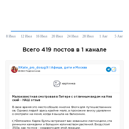
Всего 419 постов в 1 канале
🎏Kate_pro_dosug🎏 I Афиша, дети и Москва
46 644 Подписчика
1 картинка
Малоизвестная смотровая в Питере с отличным видом на Нев
ский - НАШ отзыв
В свое время это место обошло многие блоги для путешественник
ов. Однако людей здесь крайне мало, а прохожие внизу удивленн
о смотрели на меня, когда я вышла на балкончик.
👉Фотосалон Карла Буллы встречает вас коваными лестницами, ста
ринными камерами и большим количеством растений. Вход стоит
350р, как по мне - недорого для этой локации.