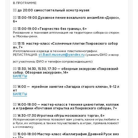
В ПРОГРАММЕ:
👉🏼
до
20:00 самостоятельный осмотр музея
👉🏼
13:00–19:00 Духовное пение вокального ансамбля «Дорос»,
6+
👉🏼
13:00-19:00 «Творчество без границ», 6+
Рисование и тканевая аппликация на территории собора со сторон
ы Москвы-реки.
👉🏼 13:15 мастер-класс «Солнечные плитки Покровского собор
а», 7+
Изготовление изразца в технике пластилинографии.
РЕГИСТРАЦИЯ:
st.Basil.museum@yandex.ru
(указать ФИО и возр
аст участника, ФИО и телефон сопровождающего)
👉🏼 13:30, 14:30, 15:30, 17:30 — обзорные экскурсии «Покровский
собор. Обзорная экскурсия», 14+
БИЛЕТЫ
👉🏼 14:00 — музейное занятие «Загадка старого ключа», 9-12 л
ет
БИЛЕТЫ
👉🏼
14:00-18:00 — мастер-класс в технике цианотипии, коллаж
а и графики «Почтовая открытка из Покровского собора», 7+
👉🏼
14:30–17:30 Игротека «Игры московского торга», 6+
Историческая игротека позволит вам узнать, какие игры любили н
а Руси, их историю, а также поучаствовать в играх, проявив ловкост
ь и смекалку.
👉🏼
15:00-18:00 Мастер-класс «Каллиграфия Древней Руси: вяз