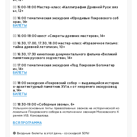
ь», 12+
👉🏼
15:00-18:00 Мастер-класс «Каллиграфия Древней Руси: вяз
ь», 12+
👉🏼
16:00 тематическая экскурсия «Юродивые Покровского соб
ора», 14+
БИЛЕТЫ
👉🏼
16:00-18:00 квест «Секреты древних мастеров», 14+
👉🏼 16:30, 17.00, 17.30, 18.00 мастер-класс «Изразечное письмо:
тайна древней летописи», 10+
👉🏼 16:30, 17:30 кинопоказ документального фильма «Великий
памятник русского зодчества», 14+
👉🏼 17:00 тематическая экскурсия «Под Покровом Богоматер
и», 14+
БИЛЕТЫ
👉🏼 18:00 экскурсия «Покровский собор — выдающийся историк
о-архитектурный памятник XVI в.» от незрячего экскурсовод
а, 14+
БИЛЕТЫ
👉🏼
18:30-19:00 «Соборные звоны», 6+
Услышим основные типы православных звонов на исторической ко
локольне Покровского собора в исполнении звонаря Московского К
ремля И.В. Коновалова.
ВСЯ ПРОГРАММА
🔴 Входные билеты в этот день - со скидкой 50%!