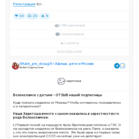
Регистрация
10+
❤ 44
👍 24
🔥 8
2 395 просмотров
0 комментариев
2 репоста
02.07.2025 в 16:01
🎏Kate_pro_dosug🎏 I Афиша, дети и Москва
46 644 Подписчика
1 картинка
Волоколамск с детьми - ОТЗЫВ нашей подписчицы
Куда поехать недалеко от Москвы? Чтобы интересно, познавательн
о и патриотично?
Наша Харитоша вместе с сыном оказались в окрестностях го
рода Волоколамска:
👉Первой точкой на маршруте была Ярополецкая плотина и ГЭС. О
на находится недалеко от Волоколамска на реке Ламе, и оказалос
ь, что это очень живописное место. Это была одна из первых сельс
ких электростанций СССР, но сейчас уже не действует.