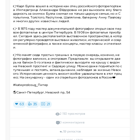
👉Карл Булла вошел в историю как отец российского фоторепортаж
а. Императрица Александра Фёдоровна не раз выносила ему благо
дарность за снимки. Булла снимал не только царскую семью, но и С
толыпина, Толстого, Распутина, Шаляпина, балерину Анну Павлову
и многих других известных людей.
👉 В 1875 году мастер документальной фотографии открыл свое пер
вое фотоателье в центре Петербурга. В 1908 он фотоателье приобр
ел. Сегодня здесь располагается выставочное пространство, в котор
ом регулярно проводятся выставки живописи, исторической и совр
еменной фотографии, а также концерты, мастер-классы и спектакл
и.
👉Но манят сюда простых грешных в первую очередь, конечно, не
фотографии великих, а смотровая. Представьте: вы открываете две
рь на балкон 5-го этажа и фактически выходите на крышу с видом
на Невский проспект и Садовую улицу. Можно даже подняться по с
тупенькам и постоять, затаив дыхание, наблюдая за жизнью Невск
ого. Историческая ценность вносит особое удовольствие в этот проц
есс. На секундочку - один из старейших фотосалонов в России❤️
#kateprodosug_Питер
🌎Санкт-Петербург, Невский пр., 54
❤ 63
👍 35
❤‍🔥 21
2 150 просмотров
0 комментариев
59 репостов