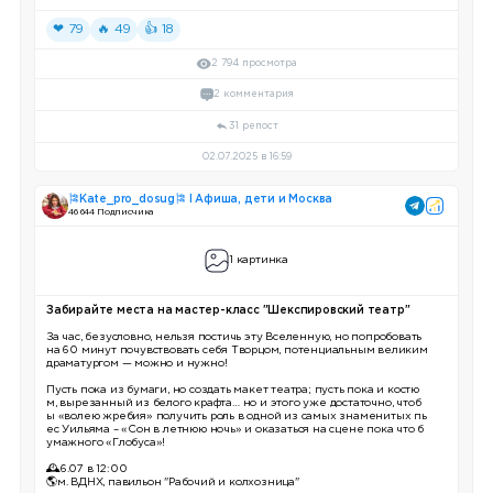
❤ 79
🔥 49
👍 18
2 794 просмотра
2 комментария
31 репост
02.07.2025 в 16:59
🎏Kate_pro_dosug🎏 I Афиша, дети и Москва
46 644 Подписчика
1 картинка
Забирайте места на мастер-класс "Шекспировский театр"
За час, безусловно, нельзя постичь эту Вселенную, но попробовать
на 60 минут почувствовать себя Творцом, потенциальным великим
драматургом — можно и нужно!
Пусть пока из бумаги, но создать макет театра; пусть пока и костю
м, вырезанный из белого крафта… но и этого уже достаточно, чтоб
ы «волею жребия» получить роль в одной из самых знаменитых пь
ес Уильяма – «Сон в летнюю ночь» и оказаться на сцене пока что б
умажного «Глобуса»!
🕰6.07 в 12:00
🌎м. ВДНХ, павильон "Рабочий и колхозница"