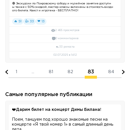
🔴 Экскурсии по Покровскому собору и музейное занятие доступн
ы также с 50% скидкой, мастер-классы включены в стоимость входн
ого билета. Квест и игротека - БЕСПЛАТНО!
🔥 51
👍 33
❤ 13
2 465 просмотров
0 комментариев
33 репоста
02.07.2025 в 14:12
83
1
...
81
82
84
Самые популярные публикации
❤️
Дарим билет на концерт Димы Билана!
Поем, танцуем под хорошо знакомые песни на
концерте «Я твой номер 1» в самый длинный день
лета.