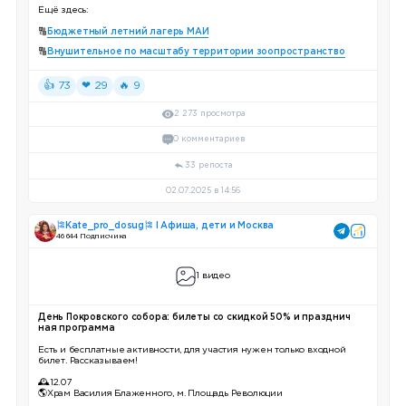
Ещё здесь:
🔠
Бюджетный летний лагерь МАИ
🔠
Внушительное по масштабу территории зоопространство
👍 73
❤ 29
🔥 9
2 273 просмотра
0 комментариев
33 репоста
02.07.2025 в 14:56
🎏Kate_pro_dosug🎏 I Афиша, дети и Москва
46 644 Подписчика
1 видео
День Покровского собора: билеты со скидкой 50% и празднич
ная программа
Есть и бесплатные активности, для участия нужен только входной
билет. Рассказываем!
🕰12.07
🌎Храм Василия Блаженного, м. Площадь Революции