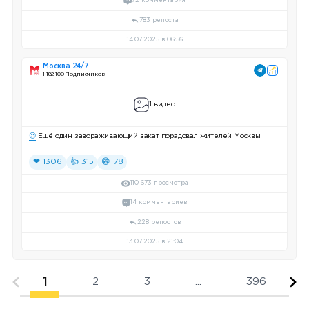
72 комментария
783 репоста
14.07.2025 в 06:56
Москва 24/7
1 182 100 Подписчиков
1 видео
😍
Ещё один завораживающий закат порадовал жителей Москвы
❤ 1306
👍 315
😁 78
110 673 просмотра
14 комментариев
228 репостов
13.07.2025 в 21:04
1
2
3
...
396