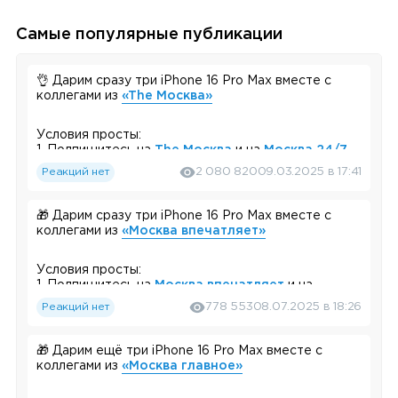
Самые популярные публикации
👌 Дарим сразу три iPhone 16 Pro Max вместе с
коллегами из
«The Москва»
Условия просты:
1. Подпишитесь на
The Москва
и на
Москва 24/7
Реакций нет
2 080 820
09.03.2025 в 17:41
2. Нажмите на кнопку «Участвовать»
Итоги подведём 31 марта в 21:00 с помощью бота,
🎁 Дарим сразу три iPhone 16 Pro Max вместе с
который выберет победителей.
коллегами из
«Москва впечатляет»
Желаем удачи!
Условия просты:
🎉
Результаты розыгрыша:
1. Подпишитесь на
Москва впечатляет
и на
Реакций нет
778 553
08.07.2025 в 18:26
Москва 24/7
🏆
Победители:
1. Терля📿 (
@Ss_kolco
)
2. Нажмите на кнопку «Участвовать»
2. Александр (
@Pro_nexty
)
🎁 Дарим ещё три iPhone 16 Pro Max вместе с
Итоги подведём 22 июля в 21:00 с помощью бота,
коллегами из
«Москва главное»
3. Тим Симплый (
@l1royyz
)
который выберет победителей.