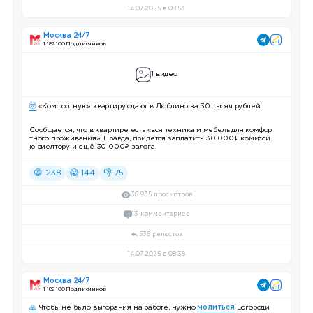
14.07.2025 в 08:53
Москва 24/7
1 182 100 Подписчиков
1 видео
🤯
«Комфортную» квартиру сдают в Люблино за 30 тысяч рублей
Сообщается, что в квартире есть «вся техника и мебель для комфор
тного проживания». Правда, придётся заплатить 30 000₽ комисси
ю риелтору и ещё 30 000₽ залога.
😁 238
😱 144
👎 75
38 935 просмотров
13 комментариев
536 репостов
14.07.2025 в 08:38
Москва 24/7
1 182 100 Подписчиков
🙏
Чтобы не было выгорания на работе, нужно
молиться
Богороди