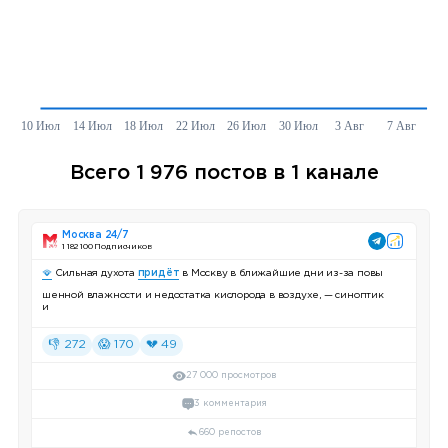
Всего 1 976 постов в 1 канале
Москва 24/7
1 182 100 Подписчиков
🪭
Сильная духота
придёт
в Москву в ближайшие дни из-за повы
шенной влажности и недостатка кислорода в воздухе, — синоптик
и
👎 272
😱 170
💔 49
27 000 просмотров
3 комментария
660 репостов