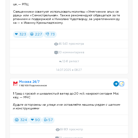
це, — РПЦ
Священники советуют использовать молитвы «Умягчение злых се
рдец» или «Семистрельная». Также рекомендуют обращаться за те
рпением и поддержкой к Николаю Чудотворцу, за укреплением ду
ха — к Иоанну Кронштадтскому.
❤ 323
😁 227
👎 73
46 543 просмотра
20 комментариев
1241 репост
14.07.2025 в 08:27
Москва 24/7
1 182 100 Подписчиков
❗️
Град с грозой и шквалистый ветер до 20 м/с накроют сегодня Мос
кву, — МЧС
Будьте осторожны на улице и не оставляйте машины рядом с шатким
и конструкциями
😱 324
❤ 90
👍 57
69 801 просмотр