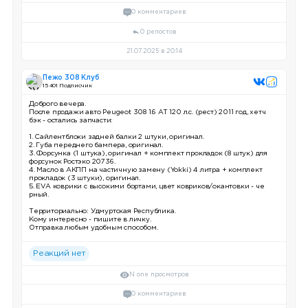
0 комментариев
0 репостов
21.07.2025 в 20:14
Пежо 308 Клуб
15 401 Подписчик
Доброго вечера.
После продажи авто Peugeot 308 1.6 AT 120 л.с. (рест) 2011 год, хетч
бэк - остались запчасти:
1. Сайлентблоки задней балки 2 штуки, оригинал.
2. Губа переднего бампера, оригинал.
3. Форсунка (1 штука), оригинал + комплект прокладок (8 штук) для
форсунок Ростэко 20736.
4. Масло в АКПП на частичную замену (Yokki) 4 литра + комплект
прокладок (3 штуки), оригинал.
5. EVA коврики с высокими бортами, цвет ковриков/окантовки - че
рный.
Территориально: Удмуртская Республика.
Кому интересно - пишите в личку.
Отправка любым удобным способом.
Реакций нет
N one просмотров
0 комментариев