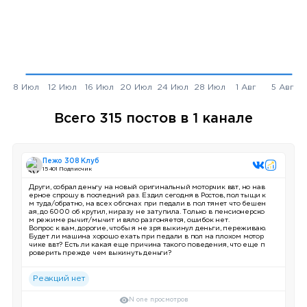
Всего 315 постов в 1 канале
Пежо 308 Клуб
15 401 Подписчик
Други, собрал деньгу на новый оригинальный моторчик ввт, но нав
ерное спрошу в последний раз. Ездил сегодня в Ростов, пол тыщи к
м туда/обратно, на всех обгонах при педали в пол тянет что бешен
ая, до 6000 об крутил, ниразу не затупила. Только в пенсионерско
м режиме рычит/мычит и вяло разгоняется, ошибок нет.
Вопрос к вам, дорогие, чтобы я не зря выкинул деньги, переживаю.
Будет ли машина хорошо ехать при педали в пол на плохом мотор
чике ввт? Есть ли какая еще причина такого поведения, что еще п
роверить прежде чем выкинуть деньги?
Реакций нет
N one просмотров