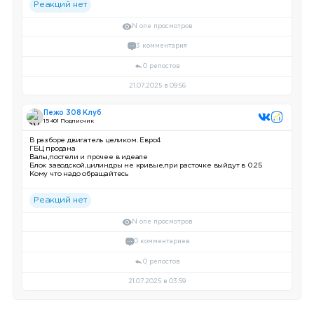
Реакций нет
N one просмотров
3 комментария
0 репостов
21.07.2025 в 09:56
Пежо 308 Клуб
15 401 Подписчик
В разборе двигатель целиком. Евро4
ГБЦ продана
Валы,постели и прочее в идеале
Блок заводской,цилиндры не кривые,при расточке выйдут в 0.25
Кому что надо обращайтесь
Реакций нет
N one просмотров
0 комментариев
0 репостов
21.07.2025 в 03:59