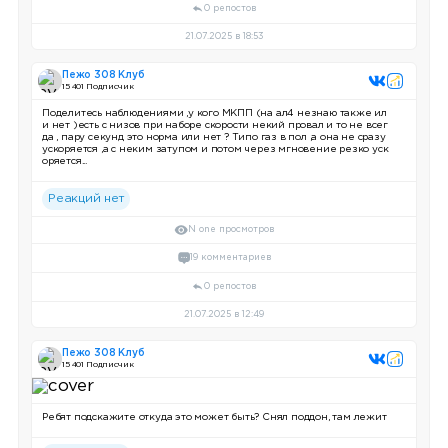
0 репостов
21.07.2025 в 18:53
Пежо 308 Клуб
15 401 Подписчик
Поделитесь наблюдениями ,у кого МКПП (на ал4 незнаю также ил
и нет )есть с низов при наборе скорости некий провал и то не всег
да , пару секунд это норма или нет ? Типо газ в пол ,а она не сразу
ускоряется ,а с неким затупом и потом через мгновение резко уск
оряется...
Реакций нет
N one просмотров
19 комментариев
0 репостов
21.07.2025 в 12:49
Пежо 308 Клуб
15 401 Подписчик
Ребят подскажите откуда это может быть? Снял поддон, там лежит