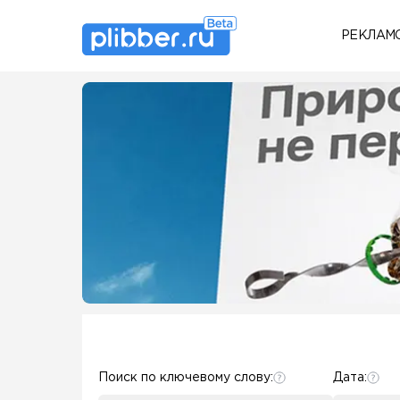
РЕКЛАМ
Some SEO Title
Some SEO Title
Поиск по ключевому слову:
Дата: