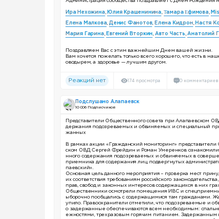
Администрация сообщества поздравляет с Днем Рождения 
Ира Нехожина
,
Юлия Крашенинина
,
Τамара Εфимова
,
Mi
Елена Малкова
,
Денис Фанотов
,
Елена Кидрон
,
Настя К
Мария Гарина
,
Евгений Вторкин
,
Авто Часть
,
Анатолий 
Поздравляем Вас с этим важнейшим Днем вашей жизни.
Вам хочется пожелать только всего хорошего, что есть в на
оводырем, а здоровье — лучшим другом.
Реакций нет
174 просмотра
0 комментариев
Подслушано Алапаевск
10 006 Подписчиков
Представители Общественного совета при Алапаевском ОВД
держания подозреваемых и обвиняемых и специальный пр
жанных
В рамках акции «Гражданский мониторинг» представители 
ском ОВД Сергей Фрейдин и Роман Умеренков ознакомились
нного содержания подозреваемых и обвиняемых в соверше
приемника для содержания лиц, подвергнутых администрат
паевский».
Основная цель данного мероприятия – проверка мест прин
их соответствия требованиям российского законодательства
прав, свобод и законных интересов содержащихся в них гра
Общественники осмотрели помещения ИВС и спецприемника
ыборочно пообщались с содержащимися там гражданами. Жа
упило. Правоохранители отметили, что подозреваемые и о
о задержанные обеспечиваются всем необходимым: спальн
ежностями, трехразовым горячим питанием. Задержанным 