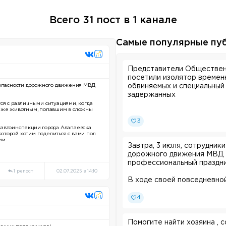
Всего 31 пост в 1 канале
Самые популярные пу
Представители Обществен
посетили изолятор времен
езопасности дорожного движения МВД
обвиняемых и специальный
задержанных
ся с различными ситуациями, когда
даже животным, попавшим в сложны
В рамках акции «Гражданс
Общественного совета пр
3
савтоинспекции города Алапаевска
Роман Умеренков ознакоми
оторой хотим поделиться с вами пол
временного содержания п
ии.
Завтра, 3 июля, сотрудник
преступлений и специально
дорожного движения МВД Р
подвергнутых администра
профессиональный праздни
«Алапаевский».
1 репост
02.07.2025 в 14:10
Основная цель данного ме
В ходе своей повседневно
содержания на предмет их
различными ситуациями, ко
законодательства, а также
помощь людям или даже жи
законных интересов содер
4
Общественники осмотрели
В преддверии профессиона
побеседовали с сотрудник
Помогите найти хозяина , со
Госавтоинспекции города 
содержащимися там гражда