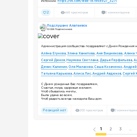
Источник:
https://vk.com/wall-187868927_3271
2
445 просмотров
0 комментариев
Подслушано Алапаевск
10 006 Подписчиков
Администрация сообщества поздравляет с Днем Рождения 
Алёна Егунова
,
Элина Ханипова
,
Аня Вишнякова
,
Алина 
Сергей Дюков
,
Наумова Светлана
,
Дарья Перфильева
,
А
Денис Калинин
,
Оля Малахова
,
Саша Козаченко
,
Андрей
Татьяна Карькова
,
Алиса Лис
,
Андрей Авдюков
,
Сергей 
С Днем рожденья Вас поздравляем,
Счастья, мира, здоровья желаем.
Чтоб сбывались мечты,
Была удача во всем,
Чтоб радость всегда находила Ваш дом.
Реакций нет
200 просмотров
0 комментарие
1
2
3
...