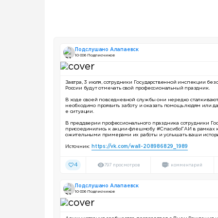
Подслушано Алапаевск
10 006 Подписчиков
Завтра, 3 июля, сотрудники Государственной инспекции б
России будут отмечать свой профессиональный праздник.
В ходе своей повседневной службы они нередко сталкивают
необходимо проявить заботу и оказать помощь людям или 
е ситуации.
В преддверии профессионального праздника сотрудники Го
присоединились к акции-флешмобу #СпасибоГАИ в рамках к
ожительными примерами их работы и услышать ваши истор
Источник:
https://vk.com/wall-208986829_1989
4
797 просмотров
1 комментарий
Подслушано Алапаевск
10 006 Подписчиков