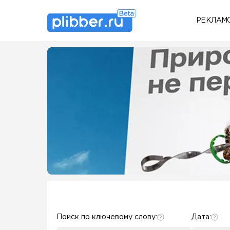
РЕКЛАМ
Some SEO Title
Some SEO Title
Поиск по ключевому слову:
Дата: