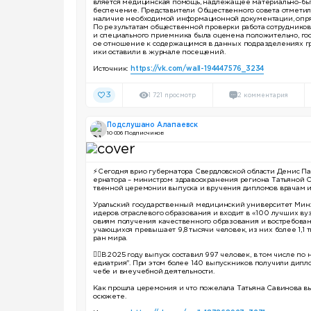
вляется медицинская помощь, надлежащее материально-быт
беспечение. Представители Общественного совета отметил
наличие необходимой информационной документации, опря
По результатам общественной проверки работа сотруднико
и специального приемника была оценена положительно, го
ое отношение к содержащимся в данных подразделениях г
ики оставили в журнале посещений.
Источник:
https://vk.com/wall-194447576_3234
3
1 721 просмотр
2 комментария
Подслушано Алапаевск
10 006 Подписчиков
⚡️Сегодня врио губернатора Свердловской области Денис Па
ернатора – министром здравоохранения региона Татьяной 
твенной церемонии выпуска и вручения дипломов врачам и
Уральский государственный медицинский университет Минзд
идеров отраслевого образования и входит в «100 лучших ву
овиям получения качественного образования и востребован
учающихся превышает 9,8 тысячи человек, из них более 1,1 
ран мира.
👨‍⚕️В 2025 году выпуск составил 997 человек, в том числе п
едиатрия". При этом более 140 выпускников получили дипло
чебе и внеучебной деятельности.
Как прошла церемония и что пожелала Татьяна Савинова в
осюжете.