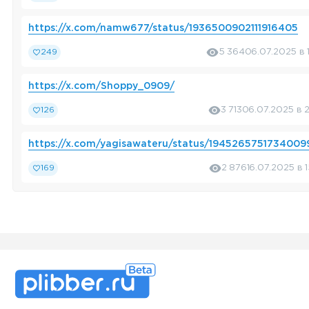
https://x.com/namw677/status/1936500902111916405
249
5 364
06.07.2025 в 
https://x.com/Shoppy_0909/
126
3 713
06.07.2025 в 
https://x.com/yagisawateru/status/1945265751734009
169
2 876
16.07.2025 в 