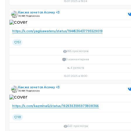
16.07.2025 в 19:24
Как же хочется Асочку <3
30 891 Подписчик
https://x.com/yagisawateru/status/1944536437795529019
51
995 просмотров
0 комментариев
4 репоста
16.07.2025 в 18:00
Как же хочется Асочку <3
30 891 Подписчик
https://x.com/kazminaQ/status/1929363595973808366
18
643 просмотра