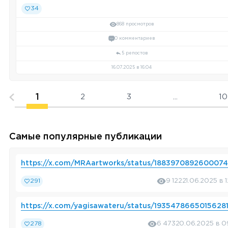
34
868 просмотров
0 комментариев
5 репостов
16.07.2025 в 16:04
1
2
3
...
10
Самые популярные публикации
https://x.com/MRAartworks/status/188397089260007
291
9 122
21.06.2025 в 
https://x.com/yagisawateru/status/1935478665015628
278
6 473
20.06.2025 в 0