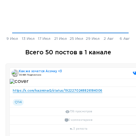
Всего 50 постов в 1 канале
Как же хочется Асочку <3
30 891 Подписчик
https://x.com/kazminaQ/status/1922270248826184006
14
736 просмотров
0 комментариев
3 репоста