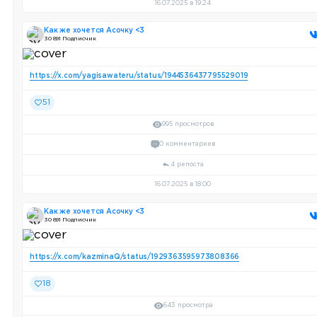
16.07.2025 в 19:24
Как же хочется Асочку <3
30 891 Подписчик
https://x.com/yagisawateru/status/1944536437795529019
51
995 просмотров
0 комментариев
4 репоста
16.07.2025 в 18:00
Как же хочется Асочку <3
30 891 Подписчик
https://x.com/kazminaQ/status/1929363595973808366
18
643 просмотра