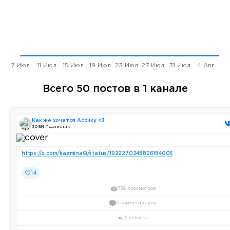
Всего 50 постов в 1 канале
Как же хочется Асочку <3
30 891 Подписчик
https://x.com/kazminaQ/status/1922270248826184006
14
736 просмотров
0 комментариев
3 репоста