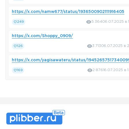
https://x.com/namw677/status/1936500902111916405
249
5 364
06.07.2025 в 
https://x.com/Shoppy_0909/
126
3 713
06.07.2025 в 
https://x.com/yagisawateru/status/1945265751734009
169
2 876
16.07.2025 в 