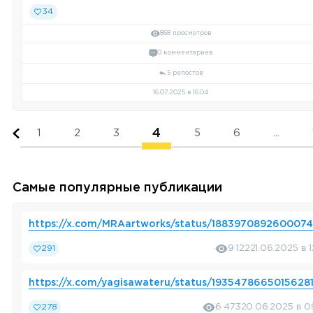
34
868 просмотров
0 комментариев
5 репостов
16.07.2025 в 16:04
4
1
2
3
5
6
...
Самые популярные публикации
https://x.com/MRAartworks/status/188397089260007
291
9 122
21.06.2025 в 
https://x.com/yagisawateru/status/1935478665015628
278
6 473
20.06.2025 в 0