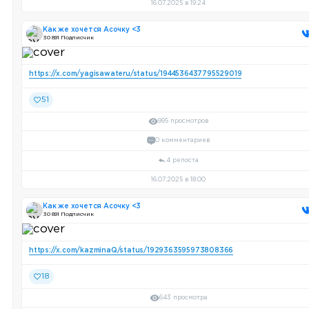
16.07.2025 в 19:24
Как же хочется Асочку <3
30 891 Подписчик
https://x.com/yagisawateru/status/1944536437795529019
51
995 просмотров
0 комментариев
4 репоста
16.07.2025 в 18:00
Как же хочется Асочку <3
30 891 Подписчик
https://x.com/kazminaQ/status/1929363595973808366
18
643 просмотра