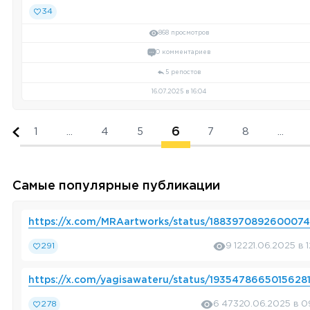
34
868 просмотров
0 комментариев
5 репостов
16.07.2025 в 16:04
6
1
...
4
5
7
8
...
Самые популярные публикации
https://x.com/MRAartworks/status/188397089260007
291
9 122
21.06.2025 в 
https://x.com/yagisawateru/status/1935478665015628
278
6 473
20.06.2025 в 0