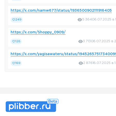
https://x.com/namw677/status/1936500902111916405
249
5 364
06.07.2025 в 
https://x.com/Shoppy_0909/
126
3 713
06.07.2025 в 
https://x.com/yagisawateru/status/1945265751734009
169
2 876
16.07.2025 в 