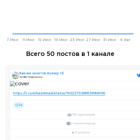
Всего 50 постов в 1 канале
Как же хочется Асочку <3
30 891 Подписчик
https://x.com/kazminaQ/status/1922270248826184006
14
736 просмотров
0 комментариев
3 репоста