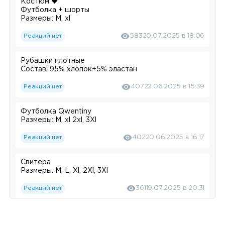
Костюм 🖤
Футболка + шорты
Размеры: М, xl
Реакций нет
583
20.07.2025 в 18:06
Рубашки плотные
Состав: 95% хлопок+5% эластан
Реакций нет
407
22.06.2025 в 15:39
Футболка Qwentiny
Размеры: М, xl 2xl, 3Xl
Реакций нет
402
20.06.2025 в 16:17
Свитера
Размеры: M, L, Xl, 2Xl, 3Xl
Реакций нет
361
19.07.2025 в 20:31