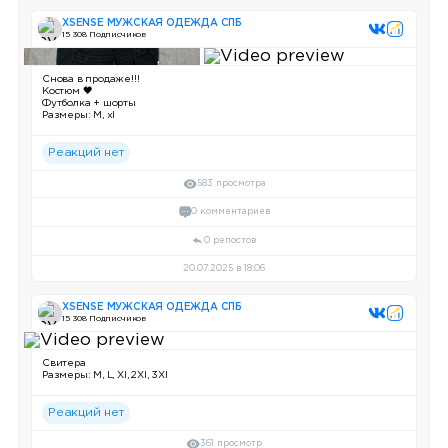
XSENSE МУЖСКАЯ ОДЕЖДА СПБ
15 308 Подписчиков
Снова в продаже!!!
Костюм 🖤
Футболка + шорты
Размеры: М, xl
Реакций нет
583 просмотра
0 комментариев
0 репостов
20.07.2025 в 18:06
XSENSE МУЖСКАЯ ОДЕЖДА СПБ
15 308 Подписчиков
Свитера
Размеры: M, L, Xl, 2Xl, 3Xl
Реакций нет
361 просмотр