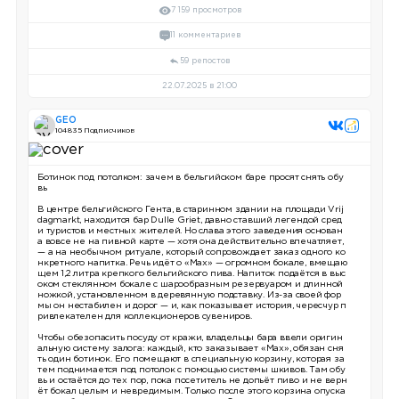
7 159 просмотров
11 комментариев
59 репостов
22.07.2025 в 21:00
GEO
104 835 Подписчиков
Ботинок под потолком: зачем в бельгийском баре просят снять обу
вь
В центре бельгийского Гента, в старинном здании на площади Vrij
dagmarkt, находится бар Dulle Griet, давно ставший легендой сред
и туристов и местных жителей. Но слава этого заведения основан
а вовсе не на пивной карте — хотя она действительно впечатляет,
— а на необычном ритуале, который сопровождает заказ одного ко
нкретного напитка. Речь идёт о «Max» — огромном бокале, вмещаю
щем 1,2 литра крепкого бельгийского пива. Напиток подаётся в выс
оком стеклянном бокале с шарообразным резервуаром и длинной
ножкой, установленном в деревянную подставку. Из-за своей фор
мы он нестабилен и дорог — и, как показывает история, чересчур п
ривлекателен для коллекционеров сувениров.
Чтобы обезопасить посуду от кражи, владельцы бара ввели оригин
альную систему залога: каждый, кто заказывает «Max», обязан сня
ть один ботинок. Его помещают в специальную корзину, которая за
тем поднимается под потолок с помощью системы шкивов. Там обу
вь и остаётся до тех пор, пока посетитель не допьёт пиво и не верн
ёт бокал целым и невредимым. Только после этого корзина опуска