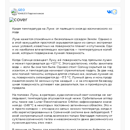
GEO
104 835 Подписчиков
Какая температура на Луне: от палящего зноя до космического хо
лода
Луна кажется спокойным и безмолвным соседом Земли. Однако з
а этой кажущейся простотой скрываются одни из самых экстремал
ьных условий, известных на поверхности планет и спутников. Оди
н из наиболее впечатляющих контрастов — температурные колеб
ания, которым подвержена лунная поверхность.
Когда Солнце освещает Луну, её поверхность под прямыми лучам
и может прогреваться до +127 °C. Этого достаточно, чтобы закипела
вода — если бы она там была. Однако стоит Солнцу скрыться за гор
изонтом, и температура начинает стремительно падать. За две нед
ели полной темноты, которые длятся столько же, сколько лунная но
чь, поверхность охлаждается до −173 °C. Лунный день и ночь продо
лжаются около 14 земных суток каждый — и за это время безвозду
шная поверхность успевает как раскалиться, так и промёрзнуть до
предела.
На полюсах Луны, в кратерах, куда солнечный свет никогда не заг
лядывает, температура опускается ещё ниже. Орбитальные аппар
аты, такие как Lunar Reconnaissance Orbiter, зафиксировали значе
ния до −248 °C в некоторых постоянно затенённых областях. Это н
е просто холодно — это одна из самых низких температур, когда-л
ибо зарегистрированных в Солнечной системе вне лабораторий. Т
акой экстремальный холод возможен только благодаря полному от
сутствию солнечного тепла и невозможности даже рассеянного из
лучения достичь этих мест.
В отличие от Земли, где атмосфера служит тепловым буфером, на