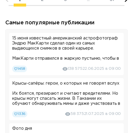
Самые популярные публикации
15 июня известный американский астрофотограф
Эндрю МакКарти сделал один из самых
выдающихся снимков в своей карьере.
МакКарти отправился в жаркую пустыню, чтобы в
расчетное время запечатлеть при помощи
телескопа пролет Международной космической
1458
138 575
22.06.2025 в 09:00
станции (МКС) на фоне Солнца. При этом ему
несказанно повезло: в самый подходящий момент
Крысы-сапёры: герои, о которых не говорят вслух
на поверхности Солнца произошла вспышка — и
просто хорошая фотография превратилась в
Их боятся, презирают и считают вредителями. Но
поистине уникальную и, возможно, единственную в
крысы могут спасать жизни. В Танзании их
своем роде.
обучают обнаруживать мины и даже участвовать в
операциях по спасению людей. Эти грызуны не
В соцсетях МакКарти опубликовал как
только обладают острым нюхом и
панорамную фотографию звезды, так и фрагмент
1336
58 375
21.07.2025 в 09:00
сообразительностью, но и достаточно лёгкие,
кадра, на котором отлично видны и МКС, и
чтобы безопасно перемещаться по минным полям и
случившаяся «поблизости» вспышка.
Фото дня
завалам. Организация APOPO, базирующаяся в