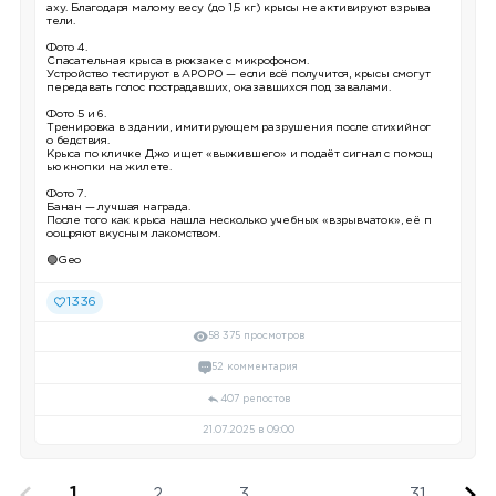
аху. Благодаря малому весу (до 1,5 кг) крысы не активируют взрыва
тели.
Фото 4.
Спасательная крыса в рюкзаке с микрофоном.
Устройство тестируют в APOPO — если всё получится, крысы смогут
передавать голос пострадавших, оказавшихся под завалами.
Фото 5 и 6.
Тренировка в здании, имитирующем разрушения после стихийног
о бедствия.
Крыса по кличке Джо ищет «выжившего» и подаёт сигнал с помощ
ью кнопки на жилете.
Фото 7.
Банан — лучшая награда.
После того как крыса нашла несколько учебных «взрывчаток», её п
оощряют вкусным лакомством.
🟢Geo
1336
58 375 просмотров
52 комментария
407 репостов
21.07.2025 в 09:00
1
2
3
...
31