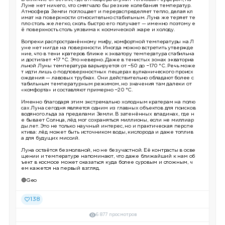
Луне нет ничего, что смягчало бы резкие колебания температур.
Атмосфера Земли поглощает и перераспределяет тепло, делая кл
имат на поверхности относительно стабильным. Луна же теряет те
пло столь же легко, сколь быстро его получает — именно поэтому е
ё поверхность столь уязвима к космической жаре и холоду.
Вопреки распространённому мифу, комфортной температуры на Л
уне нет нигде на поверхности. Иногда можно встретить утвержде
ние, что в тени кратеров ближе к экватору температура стабильна
и достигает +17 °C. Это неверно. Даже в тенистых зонах экваториа
льной Луны температура варьируется от −50 до −170 °C. Речь може
т идти лишь о подповерхностных пещерах вулканического происх
ождения — лавовых трубках. Они действительно обладают более с
табильным температурным режимом, но значения там далеки от
«комфорта» и составляют примерно −20 °C.
Именно благодаря этим экстремально холодным кратерам на полю
сах Луна сегодня является одним из главных объектов для поисков
водяного льда за пределами Земли. В затенённых впадинах, где н
е бывает Солнца, лёд мог сохраняться миллионы, если не миллиар
ды лет. Это не только научный интерес, но и практическая перспе
ктива: лёд может быть источником воды, кислорода и даже топлив
а для будущих миссий.
Луна остаётся безмолвной, но не безучастной. Её контрасты в осве
щении и температуре напоминают, что даже ближайший к нам об
ъект в космосе может оказаться куда более суровым и сложным, ч
ем кажется на первый взгляд.
🟢Geo
138
6 877 просмотров