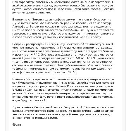
ибо зарегистрированных в Солнечной системе вне лабораторий. Т
акой экстремальный холод возможен только благодаря полному от
сутствию солнечного тепла и невозможности даже рассеянного из
лучения достичь этих мест.
В отличие от Земли, где атмосфера служит тепловым буфером, на
Луне нет ничего, что смягчало бы резкие колебания температур.
Атмосфера Земли поглощает и перераспределяет тепло, делая кл
имат на поверхности относительно стабильным. Луна же теряет те
пло столь же легко, сколь быстро его получает — именно поэтому е
ё поверхность столь уязвима к космической жаре и холоду.
Вопреки распространённому мифу, комфортной температуры на Л
уне нет нигде на поверхности. Иногда можно встретить утвержде
ние, что в тени кратеров ближе к экватору температура стабильна
и достигает +17 °C. Это неверно. Даже в тенистых зонах экваториа
льной Луны температура варьируется от −50 до −170 °C. Речь може
т идти лишь о подповерхностных пещерах вулканического происх
ождения — лавовых трубках. Они действительно обладают более с
табильным температурным режимом, но значения там далеки от
«комфорта» и составляют примерно −20 °C.
Именно благодаря этим экстремально холодным кратерам на полю
сах Луна сегодня является одним из главных объектов для поисков
водяного льда за пределами Земли. В затенённых впадинах, где н
е бывает Солнца, лёд мог сохраняться миллионы, если не миллиар
ды лет. Это не только научный интерес, но и практическая перспе
ктива: лёд может быть источником воды, кислорода и даже топлив
а для будущих миссий.
Луна остаётся безмолвной, но не безучастной. Её контрасты в осве
щении и температуре напоминают, что даже ближайший к нам об
ъект в космосе может оказаться куда более суровым и сложным, ч
ем кажется на первый взгляд.
🟢Geo