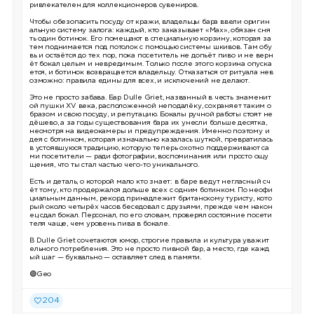
ривлекателен для коллекционеров сувениров.
Чтобы обезопасить посуду от кражи, владельцы бара ввели оригин
альную систему залога: каждый, кто заказывает «Max», обязан сня
ть один ботинок. Его помещают в специальную корзину, которая за
тем поднимается под потолок с помощью системы шкивов. Там обу
вь и остаётся до тех пор, пока посетитель не допьёт пиво и не верн
ёт бокал целым и невредимым. Только после этого корзина опуска
ется, и ботинок возвращается владельцу. Отказаться от ритуала нев
озможно: правила едины для всех, и исключений не делают.
Это не просто забава. Бар Dulle Griet, названный в честь знаменит
ой пушки XV века, расположенной неподалёку, сохраняет таким о
бразом и свою посуду, и репутацию. Бокалы ручной работы стоят не
дёшево, а за годы существования бара их унесли больше десятка,
несмотря на видеокамеры и предупреждения. Именно поэтому и
дея с ботинком, которая изначально казалась шуткой, превратилась
в устоявшуюся традицию, которую теперь охотно поддерживают са
ми посетители — ради фотографии, воспоминания или просто ощу
щения, что ты стал частью чего-то уникального.
Есть и деталь, о которой мало кто знает: в баре ведут негласный сч
ёт тому, кто продержался дольше всех с одним ботинком. По неофи
циальным данным, рекорд принадлежит британскому туристу, кото
рый около четырёх часов беседовал с друзьями, прежде чем након
ец сдал бокал. Персонал, по его словам, проверял состояние посети
теля чаще, чем уровень пива в бокале.
В Dulle Griet сочетаются юмор, строгие правила и культура уважит
ельного потребления. Это не просто пивной бар, а место, где кажд
ый шаг — буквально — оставляет след в памяти.
🟢Geo
204