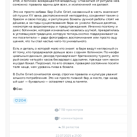
ется, и ботинок возвращается владельцу. Отказаться от ритуала нев
озможно: правила едины для всех, и исключений не делают.
Это не просто забава. Бар Dulle Griet, названный в честь знаменит
ой пушки XV века, расположенной неподалёку, сохраняет таким о
бразом и свою посуду, и репутацию. Бокалы ручной работы стоят не
дёшево, а за годы существования бара их унесли больше десятка,
несмотря на видеокамеры и предупреждения. Именно поэтому и
дея с ботинком, которая изначально казалась шуткой, превратилась
в устоявшуюся традицию, которую теперь охотно поддерживают са
ми посетители — ради фотографии, воспоминания или просто ощу
щения, что ты стал частью чего-то уникального.
Есть и деталь, о которой мало кто знает: в баре ведут негласный сч
ёт тому, кто продержался дольше всех с одним ботинком. По неофи
циальным данным, рекорд принадлежит британскому туристу, кото
рый около четырёх часов беседовал с друзьями, прежде чем након
ец сдал бокал. Персонал, по его словам, проверял состояние посети
теля чаще, чем уровень пива в бокале.
В Dulle Griet сочетаются юмор, строгие правила и культура уважит
ельного потребления. Это не просто пивной бар, а место, где кажд
ый шаг — буквально — оставляет след в памяти.
🟢Geo
204
7 159 просмотров
11 комментариев
59 репостов
22.07.2025 в 21:00