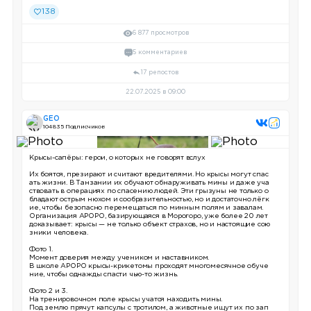
138
6 877 просмотров
5 комментариев
17 репостов
22.07.2025 в 09:00
GEO
104 835 Подписчиков
Крысы-сапёры: герои, о которых не говорят вслух
Их боятся, презирают и считают вредителями. Но крысы могут спас
ать жизни. В Танзании их обучают обнаруживать мины и даже уча
ствовать в операциях по спасению людей. Эти грызуны не только о
бладают острым нюхом и сообразительностью, но и достаточно лёгк
ие, чтобы безопасно перемещаться по минным полям и завалам.
Организация APOPO, базирующаяся в Морогоро, уже более 20 лет
доказывает: крысы — не только объект страхов, но и настоящие сою
зники человека.
Фото 1.
Момент доверия между учеником и наставником.
В школе APOPO крысы-крикетомы проходят многомесячное обуче
ние, чтобы однажды спасти чью-то жизнь.
Фото 2 и 3.
На тренировочном поле крысы учатся находить мины.
Под землю прячут капсулы с тротилом, а животные ищут их по зап