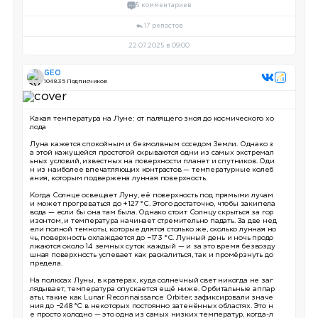
5 комментариев
17 репостов
22.07.2025 в 09:00
GEO
104 835 Подписчиков
Какая температура на Луне: от палящего зноя до космического хо
лода
Луна кажется спокойным и безмолвным соседом Земли. Однако з
а этой кажущейся простотой скрываются одни из самых экстремал
ьных условий, известных на поверхности планет и спутников. Оди
н из наиболее впечатляющих контрастов — температурные колеб
ания, которым подвержена лунная поверхность.
Когда Солнце освещает Луну, её поверхность под прямыми лучам
и может прогреваться до +127 °C. Этого достаточно, чтобы закипела
вода — если бы она там была. Однако стоит Солнцу скрыться за гор
изонтом, и температура начинает стремительно падать. За две нед
ели полной темноты, которые длятся столько же, сколько лунная но
чь, поверхность охлаждается до −173 °C. Лунный день и ночь продо
лжаются около 14 земных суток каждый — и за это время безвозду
шная поверхность успевает как раскалиться, так и промёрзнуть до
предела.
На полюсах Луны, в кратерах, куда солнечный свет никогда не заг
лядывает, температура опускается ещё ниже. Орбитальные аппар
аты, такие как Lunar Reconnaissance Orbiter, зафиксировали значе
ния до −248 °C в некоторых постоянно затенённых областях. Это н
е просто холодно — это одна из самых низких температур, когда-л