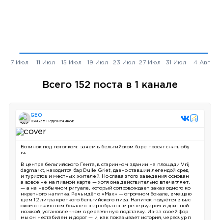
Всего 152 поста в 1 канале
GEO
104 835 Подписчиков
Ботинок под потолком: зачем в бельгийском баре просят снять обу
вь
В центре бельгийского Гента, в старинном здании на площади Vrij
dagmarkt, находится бар Dulle Griet, давно ставший легендой сред
и туристов и местных жителей. Но слава этого заведения основан
а вовсе не на пивной карте — хотя она действительно впечатляет,
— а на необычном ритуале, который сопровождает заказ одного ко
нкретного напитка. Речь идёт о «Max» — огромном бокале, вмещаю
щем 1,2 литра крепкого бельгийского пива. Напиток подаётся в выс
оком стеклянном бокале с шарообразным резервуаром и длинной
ножкой, установленном в деревянную подставку. Из-за своей фор
мы он нестабилен и дорог — и, как показывает история, чересчур п