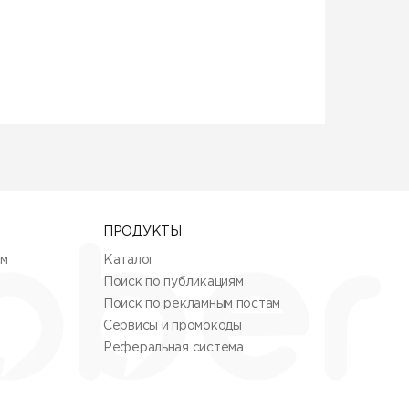
ствует красивая легенда, которая гласит:
кутией, он так обморозил руку, что
нными камнями, и множество алмазов
сам».
 карьеров в мире: 515 м по вертикали и
 краю есть неплохая смотровая площадка
 туристов.
ПРОДУКТЫ
ям
Каталог
Поиск по публикациям
Поиск по рекламным постам
Сервисы и промокоды
Реферальная система