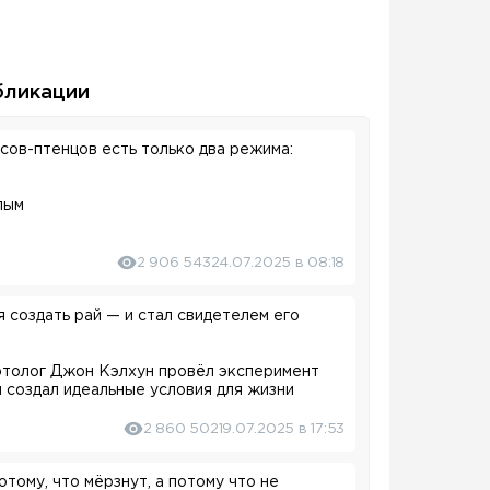
бликации
сов-птенцов есть только два режима:
лым
цы прямо в гнезде — набираются сил и
щих морских странников.
2 906 543
24.07.2025 в 08:18
 создать рай — и стал свидетелем его
 этолог Джон Кэлхун провёл эксперимент
 создал идеальные условия для жизни
, безопасность, чистота и полное
л рассчитан на 3840 особей, и в него
2 860 502
19.07.2025 в 17:53
тому, что мёрзнут, а потому что не
 вскоре начала проявляться социальная