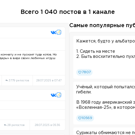
Всего 1 040 постов в 1 канале
Самые популярные пу
Кажется, будто у альбатро
1. Сидеть на месте
 комнату и не пускает туда котов. Но
2. Быть восхитительно пух
 «дары» в виде своих любимых игруш
Они проводят первые меся
готовятся к судьбе настоя
7807
3779 репостов
28.07.2025 в 07:47
Учёный, который попытался
гибели.
В 1968 году американский
«Вселенная-25», в котором
мышей: еда, вода, комфорт
отсутствие угроз. Загон бы
10569
поселили 4 пары мышей.
28 репостов
28.07.2025 в 05:36
Сурикаты обнимаются не по
Популяция быстро росла, и