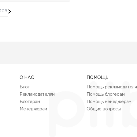
В якутском фольклоре суще
«Когда Бог пролетал над Я
выпустил мешок с драгоце
208
рассыпалось по горам и ле
Это один из самых глубоких
1200 м в диаметре. На его
для гостей города и редких
О НАС
ПОМОЩЬ
Блог
Помощь рекламодател
Рекламодателям
Помощь блогерам
Блогерам
Помощь менеджерам
Менеджерам
Общие вопросы