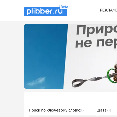
РЕКЛАМ
Some SEO Title
Some SEO Title
Поиск по ключевому слову:
Дата: