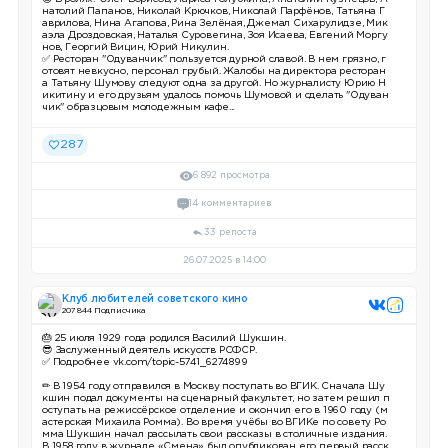
натолий Папанов, Николай Крючков, Николай Парфёнов, Татьяна Г
аврилова, Нина Агапова, Рина Зелёная, Джемал Сихарулидзе, Мик
аэла Дроздовская, Наталья Суровегина, Зоя Исаева, Евгений Моргу
нов, Георгий Вицин, Юрий Никулин.
✅ Ресторан "Одуванчик" пользуется дурной славой. В нем грязно, г
отовят невкусно, персонал грубый. Жалобы на директора ресторан
а Татьяну Шумову следуют одна за другой. Но журналисту Юрию Н
икитину и его друзьям удалось помочь Шумовой и сделать "Одуван
чик" образцовым молодежным кафе...
287
6 892 просмотра
14 комментариев
33 репоста
26.07.2025 в 14:00
Клуб любителей советского кино
207 844 Подписчика
🎂 25 июля 1929 года родился Василий Шукшин.
😎 Заслуженный деятель искусств РСФСР.
✅ Подробнее vk.com/topic-5741_6274899
✏ В 1954 году отправился в Москву поступать во ВГИК. Сначала Шу
кшин подал документы на сценарный факультет, но затем решил п
оступать на режиссёрское отделение и окончил его в 1960 году (м
астерская Михаила Ромма). Во время учёбы во ВГИКе по совету Ро
мма Шукшин начал рассылать свои рассказы в столичные издания.
В 1958 году в журнале «Смена» был опубликован его первый расск