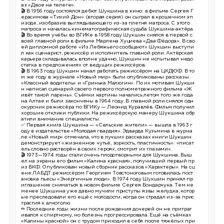
аз «Двое на телеге».
🎬 В 1956 году состоялся дебют Шукшина в кино: в фильме Сергея Г
ерасимова «Тихий Дон» (вторая серия) он сыграл в крошечном эп
изоде, изобразив выглядывающего из-за плетня матроса. С этого
матроса и началась кинематографическая судьба Шукшина-актёра.
🎬 Во время учёбы во ВГИКе в 1958 году Шукшин снялся в первой с
воей главной роли в фильме Марлена Хуциева «Два Фёдора». В сво
ей дипломной работе «Из Лебяжьего сообщают» Шукшин выступи
л как сценарист, режиссёр и исполнитель главной роли. Актёрская
карьера складывалась вполне удачно, Шукшин не испытывал недо
статка в предложениях от ведущих режиссёров.
🎬 В 1963 году Шукшин начал работать режиссёром на ЦКДЮФ. В то
м же году в журнале «Новый мир» были опубликованы рассказы
«Классный водитель» и «Гринька Малюгин». По их мотивам Шукши
н написал сценарий своего первого полнометражного фильма «Ж
ивёт такой парень». Съёмки картины начались летом того же года
на Алтае и были закончены в 1964 году. В главной роли снялся одн
окурсник режиссёра по ВГИКу — Леонид Куравлёв. Фильм получил
хорошие отклики публики. На режиссёрскую манеру Шукшина обр
атили внимание специалисты.
✅ Первая книга Шукшина — «Сельские жители» — вышла в 1963 г
оду в издательстве «Молодая гвардия». Эдварда Кузьмина в журна
ле «Новый мир» отмечала, что в лучших рассказах книги Шукшин
демонстрирует «жизненное чутьё, зоркость, пластичность»: «писат
ель словно растворён в своих героях, смотрит их глазами».
🎬 1973—1974 годы стали очень плодотворными для Шукшина. Выш
ел на экраны его фильм «Калина красная», получивший первый пр
из ВКФ. Опубликован новый сборник рассказов «Характеры». На сц
ене ЛАБДТ режиссёром Георгием Товстоноговым готовилась пост
ановка пьесы «Энергичные люди». В 1974 году Шукшин принял пр
иглашение сниматься в новом фильме Сергея Бондарчука. Тем не
менее Шукшина уже давно мучили приступы язвы желудка, котор
ые преследовали его ещё с молодости, когда он страдал из-за прис
трастия к алкоголю.
✏ Последние годы жизни после рождения дочерей он не притраг
ивался к спиртному, но болезнь прогрессировала. Ещё на съёмках
«Калины красной» он с трудом приходил в себя после тяжёлых при