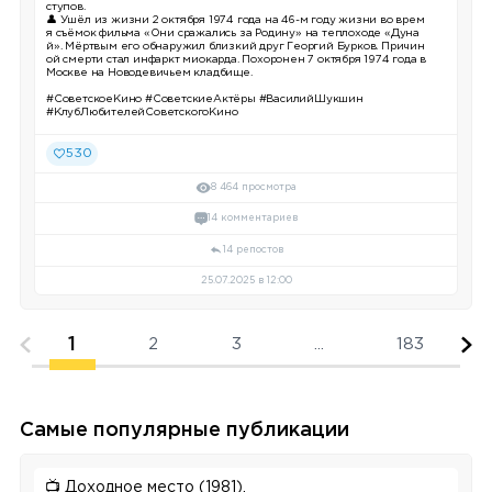
ступов.
👤 Ушёл из жизни 2 октября 1974 года на 46-м году жизни во врем
я съёмок фильма «Они сражались за Родину» на теплоходе «Дуна
й». Мёртвым его обнаружил близкий друг Георгий Бурков. Причин
ой смерти стал инфаркт миокарда. Похоронен 7 октября 1974 года в
Москве на Новодевичьем кладбище.
#СоветскоеКино #СоветскиеАктёры #ВасилийШукшин
#КлубЛюбителейСоветскогоКино
530
8 464 просмотра
14 комментариев
14 репостов
25.07.2025 в 12:00
1
2
3
...
183
Самые популярные публикации
📺 Доходное место (1981).