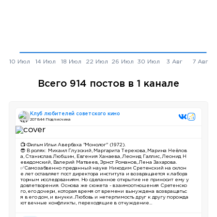
Всего 914 постов в 1 канале
Клуб любителей советского кино
207 844 Подписчика
📺 Фильм Ильи Авербаха "Монолог" (1972).
😎 В ролях: Михаил Глузский, Маргарита Терехова, Марина Неёлов
а, Станислав Любшин, Евгения Ханаева, Леонид Галлис, Леонид Н
еведомский, Валерий Матвеев, Эрнст Романов, Лена Захарова.
✅Самозабвенно преданный науке Никодим Сретенский на склон
е лет оставляет пост директора института и возвращается к лабора
торным исследованиям. Но сделанное открытие не приносит ему у
довлетворения. Основа же сюжета - взаимоотношения Сретенско
го, его дочери, которая время от времени вынуждена возвращатьс
я в его дом, и внучки. Любовь и нетерпимость друг к другу порожда
ют вечные конфликты, переходящие в отчуждение...