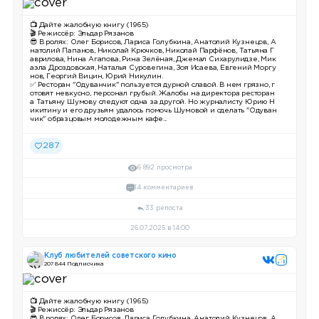
📺 Дайте жалобную книгу (1965)
🎬 Режиссёр: Эльдар Рязанов
😎 В ролях: Олег Борисов, Лариса Голубкина, Анатолий Кузнецов, А
натолий Папанов, Николай Крючков, Николай Парфёнов, Татьяна Г
аврилова, Нина Агапова, Рина Зелёная, Джемал Сихарулидзе, Мик
аэла Дроздовская, Наталья Суровегина, Зоя Исаева, Евгений Моргу
нов, Георгий Вицин, Юрий Никулин.
✅ Ресторан "Одуванчик" пользуется дурной славой. В нем грязно, г
отовят невкусно, персонал грубый. Жалобы на директора ресторан
а Татьяну Шумову следуют одна за другой. Но журналисту Юрию Н
икитину и его друзьям удалось помочь Шумовой и сделать "Одуван
чик" образцовым молодежным кафе...
287
6 892 просмотра
14 комментариев
33 репоста
26.07.2025 в 14:00
Клуб любителей советского кино
207 844 Подписчика
📺 Дайте жалобную книгу (1965)
🎬 Режиссёр: Эльдар Рязанов
😎 В ролях: Олег Борисов, Лариса Голубкина, Анатолий Кузнецов, А