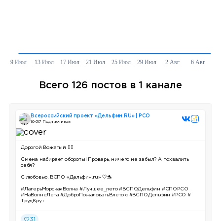
Всего 126 постов в 1 канале
Всероссийский проект «Дельфин.RU» | РСО
10 017 Подписчиков
Дорогой Вожатый ✍🏼
Смена набирает обороты! Проверь, ничего не забыл? А похвалить
себя?
С любовью, ВСПО «Дельфин.ru» 🤍🐬
#ЛагерьМорскаяВолна #Лучшее_лето #ВСПОДельфин #СПОРСО
#НаВолнеЛета #ДоброПожаловатьВлето с #ВСПОДельфин #РСО #
ТрудКрут
31