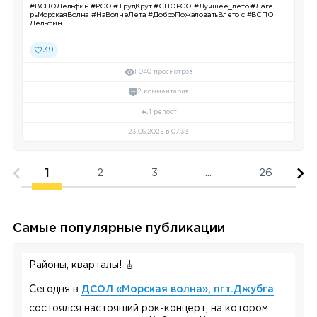
#ВСПОДельфин #РСО #ТрудКрут #СПОРСО #Лучшее_лето #Лаге
рьМорскаяВолна #НаВолнеЛета #ДоброПожаловатьВлето с #ВСПО
Дельфин
39
1 040 просмотров
2 комментария
1 репост
23.06.2025 в 07:33
1
2
3
...
26
Самые популярные публикации
Районы, кварталы! 🎸
Сегодня в
ДСОЛ «Морская волна», пгт.Джубга
состоялся настоящий рок-концерт, на котором