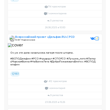
714 просмотров
0 комментариев
0 репостов
26.06.2025 в 10:00
Всероссийский проект «Дельфин.RU» | РСО
10 017 Подписчиков
Ох уж эти дела начальника лагеря после шторма..
#ВСПОДельфин #РСО #трудкрут #СПОРСО #Лучшее_лето #Лагер
ьМорскаяВолна #НаВолнеЛета #ДоброПожаловатьВлето с #ВСПОД
ельфин
161
1 412 просмотров
1 комментарий
9 репостов
23.06.2025 в 15:26