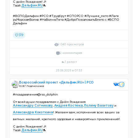
С днём Рождения! 🎉
Твой
Дельфин.RU
🐬
#ВСПОДельфин #РСО #ТрудКрут #СПОРСО #Лучшее_лето #Лаге
рьМорскаяВолна #НаВолнеЛета #ДоброПожаловатьВлето с #ВСПО
Дельфин
39
1 040 просмотров
2 комментария
1 репост
23.06.2025 в 07:33
Всероссийский проект «Дельфин.RU» | РСО
10 017 Подписчиков
#поздравления@rso_dolphin
От всей души поздравляем с Днём Рождения
Александру Сотникову
,
Андрея Костюка
,
Полину Вахитову
и
Александра Кокоткина
! Желаем вам, исполнения всех ваших за
ветных желаний, крепкого здоровья и невероятных приключений!
С днём Рождения! 🎉
Твой
Дельфин.RU
🐬