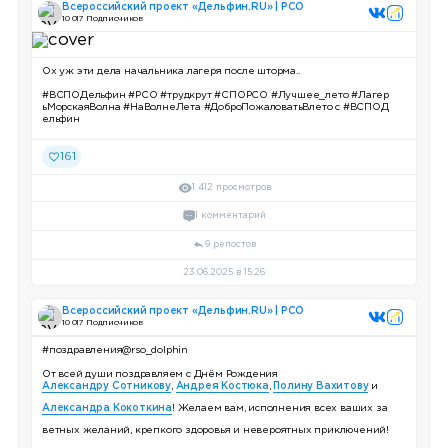
Всероссийский проект «Дельфин.RU» | РСО
10 017 Подписчиков
Ох уж эти дела начальника лагеря после шторма..
#ВСПОДельфин #РСО #трудкрут #СПОРСО #Лучшее_лето #Лагер
ьМорскаяВолна #НаВолнеЛета #ДоброПожаловатьВлето с #ВСПОД
ельфин
161
1 412 просмотров
1 комментарий
9 репостов
23.06.2025 в 15:26
Всероссийский проект «Дельфин.RU» | РСО
10 017 Подписчиков
#поздравления@rso_dolphin
От всей души поздравляем с Днём Рождения
Александру Сотникову
,
Андрея Костюка
,
Полину Вахитову
и
Александра Кокоткина
! Желаем вам, исполнения всех ваших за
ветных желаний, крепкого здоровья и невероятных приключений!