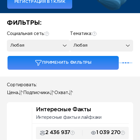
РЕГИСТРАЦИЯ В 1 КЛИК
Some SEO Title
ФИЛЬТРЫ:
Социальная сеть:
Тематика:
Любая
Любая
ПРИМЕНИТЬ ФИЛЬТРЫ
Сортировать:
Цена
Подписчики
Охват
Интересные Факты
Интересные факты и лайфхаки
2 436 937
1 039 270