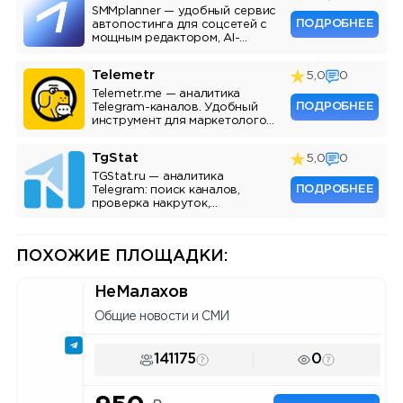
SMMplanner — удобный сервис
ПОДРОБНЕЕ
автопостинга для соцсетей с
мощным редактором, AI-
ассистентом и аналитикой.
Telemetr
5,0
0
Telemetr.me — аналитика
ПОДРОБНЕЕ
Telegram-каналов. Удобный
инструмент для маркетологов,
SMM-специалистов и
владельцев каналов.
TgStat
5,0
0
TGStat.ru — аналитика
ПОДРОБНЕЕ
Telegram: поиск каналов,
проверка накруток,
мониторинг упоминаний, API.
Инструмент для маркетологов
и владельцев каналов.
ПОХОЖИЕ ПЛОЩАДКИ:
НеМалахов
Общие новости и СМИ
141175
0