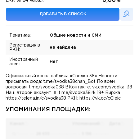
0,00%
ERR за 24 часа:
ДОБАВИТЬ В СПИСОК
Тематика:
Общие новости и СМИ
Регистрация в
не найдена
РКН:
Иностранный
Нет
агент:
Официальный канал паблика «Сводка 38» Новости
присылать сюда: t.me/svodka38chan_Bot По всем
вопросам: t.me/svodka038 ВКонтакте: vk.com/svodka_38
Наш второй аккаунт 👉🏻 t.me/svodka38irk 18+ Биржа
https://telega.in/c/svodka38 РКН: https://vk.cc/cGlejc
УПОМИНАНИЯ ПЛОЩАДКИ:
Канал
Упоминаний
Дата
Поиск по
28 655
упоминаниям в
5 156
каналах