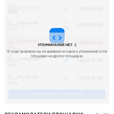
Банки, деньги, два офшора
48
2023-12-03
5 487
3
Топор LIVE
2023-12-03
5 487
48
Последние новости
48
2023-12-03
УПОМИНАНИЙ НЕТ :(
5 487
В ходе проверки мы не выявили ни одного упоминания этой
площадки на других площадках
Топор LIVE
48
2023-12-03
5 487
You can pet
48
2023-12-03
5 487
СМОТРЕТЬ ВСЕ УПОМЕНАНИЯ