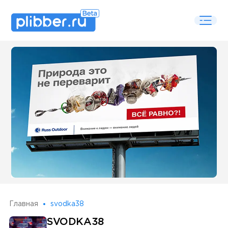
Some SEO Title
Главная
svodka38
SVODKA38